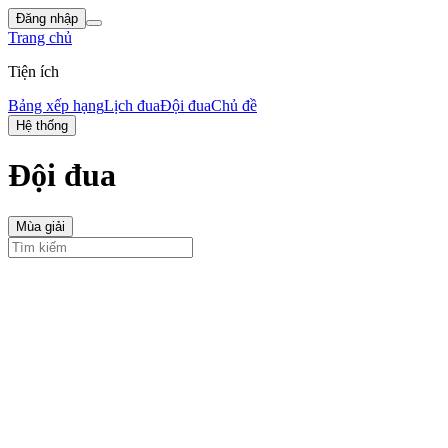
Đăng nhập
Trang chủ
Tiện ích
Bảng xếp hạng
Lịch đua
Đội đua
Chủ đề
Hệ thống
Đội đua
Mùa giải