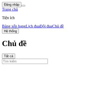
Đăng nhập
Trang chủ
Tiện ích
Bảng xếp hạng
Lịch đua
Đội đua
Chủ đề
Hệ thống
Chủ đề
Tất cả