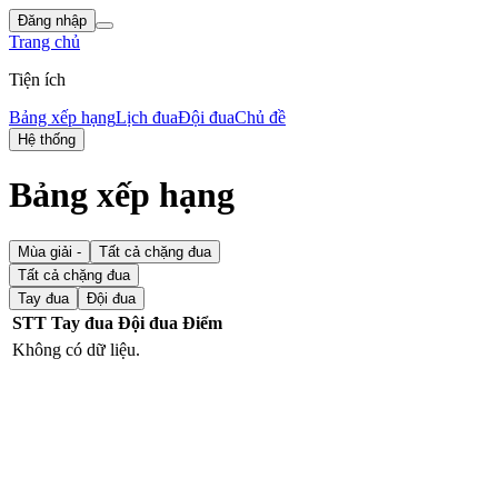
Đăng nhập
Trang chủ
Tiện ích
Bảng xếp hạng
Lịch đua
Đội đua
Chủ đề
Hệ thống
Bảng xếp hạng
Mùa giải -
Tất cả chặng đua
Tất cả chặng đua
Tay đua
Đội đua
STT
Tay đua
Đội đua
Điểm
Không có dữ liệu.