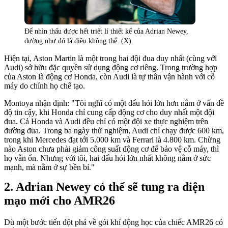
Để nhìn thấu được hết triết lí thiết kế của Adrian Newey,
dường như đó là điều không thể. (X)
Hiện tại, Aston Martin là một trong hai đội đua duy nhất (cùng với
Audi) sở hữu đặc quyền sử dụng động cơ riêng. Trong trường hợp
của Aston là động cơ Honda, còn Audi là tự thân vận hành với cỗ
máy do chính họ chế tạo.
Montoya nhận định: "Tôi nghĩ có một dấu hỏi lớn hơn nằm ở vấn đề
độ tin cậy, khi Honda chỉ cung cấp động cơ cho duy nhất một đội
đua. Cả Honda và Audi đều chỉ có một đội xe thực nghiệm trên
đường đua. Trong ba ngày thử nghiệm, Audi chỉ chạy được 600 km,
trong khi Mercedes đạt tới 5.000 km và Ferrari là 4.800 km. Chừng
nào Aston chưa phải giảm công suất động cơ để bảo vệ cỗ máy, thì
họ vẫn ổn. Nhưng với tôi, hai dấu hỏi lớn nhất không nằm ở sức
mạnh, mà nằm ở sự bền bỉ."
Adrian Newey có thể sẽ tung ra diện
mạo mới cho AMR26
Dù một bước tiến đột phá về gói khí động học của chiếc AMR26 có