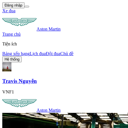
Đăng nhập
Xe đua
Aston Martin
Trang chủ
Tiện ích
Bảng xếp hạng
Lịch đua
Đội đua
Chủ đề
Hệ thống
Travis Nguyễn
VNF1
Aston Martin