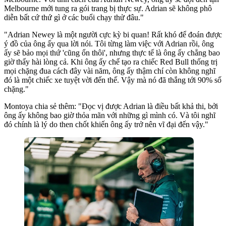
Melbourne mới tung ra gói trang bị thực sự. Adrian sẽ không phô
diễn bất cứ thứ gì ở các buổi chạy thử đâu."
"Adrian Newey là một người cực kỳ bi quan! Rất khó để đoán được
ý đồ của ông ấy qua lời nói. Tôi từng làm việc với Adrian rồi, ông
ấy sẽ bảo mọi thứ 'cũng ổn thôi', nhưng thực tế là ông ấy chẳng bao
giờ thấy hài lòng cả. Khi ông ấy chế tạo ra chiếc Red Bull thống trị
mọi chặng đua cách đây vài năm, ông ấy thậm chí còn không nghĩ
đó là một chiếc xe tuyệt vời đến thế. Vậy mà nó đã thắng tới 90% số
chặng."
Montoya chia sẻ thêm: "Đọc vị được Adrian là điều bất khả thi, bởi
ông ấy không bao giờ thỏa mãn với những gì mình có. Và tôi nghĩ
đó chính là lý do then chốt khiến ông ấy trở nên vĩ đại đến vậy."