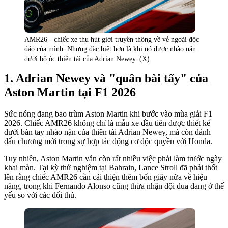
AMR26 - chiếc xe thu hút giới truyền thông về vẻ ngoài độc
đáo của mình. Nhưng đặc biệt hơn là khi nó được nhào nặn
dưới bộ óc thiên tài của Adrian Newey. (X)
Adrian Newey và "quân bài tẩy" của
Aston Martin tại F1 2026
Sức nóng đang bao trùm Aston Martin khi bước vào mùa giải F1
2026. Chiếc AMR26 không chỉ là mẫu xe đầu tiên được thiết kế
dưới bàn tay nhào nặn của thiên tài Adrian Newey, mà còn đánh
dấu chương mới trong sự hợp tác động cơ độc quyền với Honda.
Tuy nhiên, Aston Martin vẫn còn rất nhiều việc phải làm trước ngày
khai màn. Tại kỳ thử nghiệm tại Bahrain, Lance Stroll đã phải thốt
lên rằng chiếc AMR26 cần cải thiện thêm bốn giây nữa về hiệu
năng, trong khi Fernando Alonso cũng thừa nhận đội đua đang ở thế
yếu so với các đối thủ.