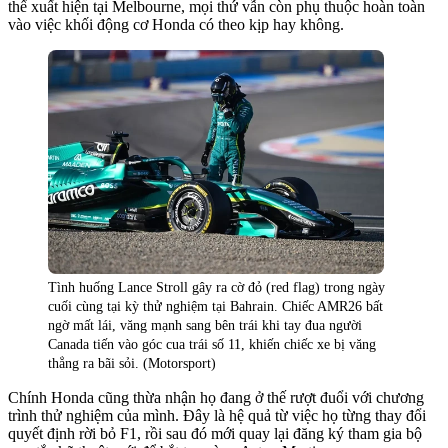
thể xuất hiện tại Melbourne, mọi thứ vẫn còn phụ thuộc hoàn toàn
vào việc khối động cơ Honda có theo kịp hay không.
Tình huống Lance Stroll gây ra cờ đỏ (red flag) trong ngày
cuối cùng tại kỳ thử nghiệm tại Bahrain. Chiếc AMR26 bất
ngờ mất lái, văng mạnh sang bên trái khi tay đua người
Canada tiến vào góc cua trái số 11, khiến chiếc xe bị văng
thẳng ra bãi sỏi. (Motorsport)
Chính Honda cũng thừa nhận họ đang ở thế rượt đuổi với chương
trình thử nghiệm của mình. Đây là hệ quả từ việc họ từng thay đổi
quyết định rời bỏ F1, rồi sau đó mới quay lại đăng ký tham gia bộ