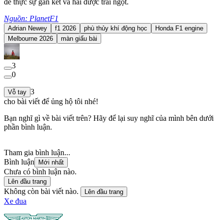
để thực sự gắn kết và hái được trái ngọt.
Nguồn: PlanetF1
Adrian Newey
f1 2026
phù thủy khí động học
Honda F1 engine
Melbourne 2026
màn giấu bài
3
0
3
Vỗ tay
cho bài viết để ủng hộ tôi nhé!
Bạn nghĩ gì về bài viết trên? Hãy để lại suy nghĩ của mình bên dưới
phần bình luận.
Tham gia bình luận...
Bình luận
Mới nhất
Chưa có bình luận nào.
Lên đầu trang
Không còn bài viết nào.
Lên đầu trang
Xe đua