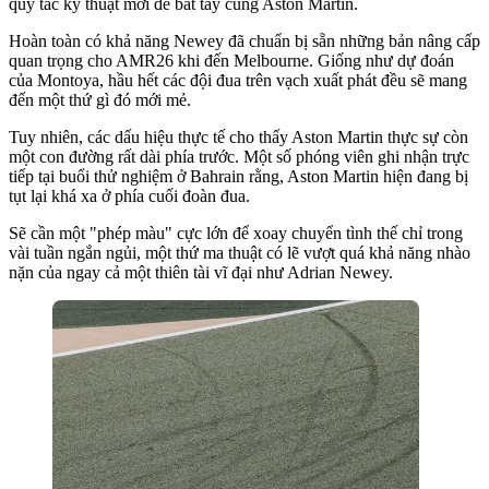
quy tắc kỹ thuật mới để bắt tay cùng Aston Martin.
Hoàn toàn có khả năng Newey đã chuẩn bị sẵn những bản nâng cấp
quan trọng cho AMR26 khi đến Melbourne. Giống như dự đoán
của Montoya, hầu hết các đội đua trên vạch xuất phát đều sẽ mang
đến một thứ gì đó mới mẻ.
Tuy nhiên, các dấu hiệu thực tế cho thấy Aston Martin thực sự còn
một con đường rất dài phía trước. Một số phóng viên ghi nhận trực
tiếp tại buổi thử nghiệm ở Bahrain rằng, Aston Martin hiện đang bị
tụt lại khá xa ở phía cuối đoàn đua.
Sẽ cần một "phép màu" cực lớn để xoay chuyển tình thế chỉ trong
vài tuần ngắn ngủi, một thứ ma thuật có lẽ vượt quá khả năng nhào
nặn của ngay cả một thiên tài vĩ đại như Adrian Newey.