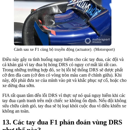
Cánh sau xe F1 cùng bộ truyền động (actuator). (Motorsport)
Điều này gây ra tình huống nguy hiểm cho các tay đua, các đội và
cả khán giả vì tay đua bị hỏng DRS có nguy cơ mất lái rất cao.
Trong những trường hợp đó, xe bị lỗi hệ thống DRS sẽ được phất
cờ đen đĩa cam (cờ đen có vòng tròn màu cam ở chính giữa). Khi
này, đội phải đưa xe của mình vào pit và khắc phục sự cố, hoặc cho
xe dừng đua sớm.
FIA rất quan tâm đến lỗi DRS vì thực sự nó quá nguy hiểm khi các
tay đua cạnh tranh trên một chiếc xe không ổn định. Nếu đội không
sửa chữa cánh gió, tay đua sẽ bị loại khỏi cuộc đua vì điều khiển xe
không an toàn.
Các tay đua F1 phán đoán vùng DRS