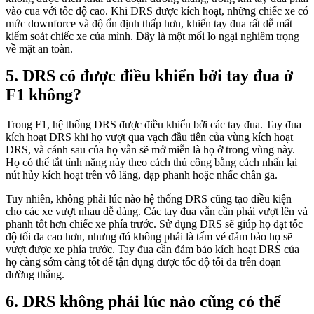
vào cua với tốc độ cao. Khi DRS được kích hoạt, những chiếc xe có
mức downforce và độ ổn định thấp hơn, khiến tay đua rất dễ mất
kiểm soát chiếc xe của mình. Đây là một mối lo ngại nghiêm trọng
về mặt an toàn.
DRS có được điều khiển bởi tay đua ở
F1 không?
Trong F1, hệ thống DRS được điều khiển bởi các tay đua. Tay đua
kích hoạt DRS khi họ vượt qua vạch đầu tiên của vùng kích hoạt
DRS, và cánh sau của họ vẫn sẽ mở miễn là họ ở trong vùng này.
Họ có thể tắt tính năng này theo cách thủ công bằng cách nhấn lại
nút hủy kích hoạt trên vô lăng, đạp phanh hoặc nhấc chân ga.
Tuy nhiên, không phải lúc nào hệ thống DRS cũng tạo điều kiện
cho các xe vượt nhau dễ dàng. Các tay đua vẫn cần phải vượt lên và
phanh tốt hơn chiếc xe phía trước. Sử dụng DRS sẽ giúp họ đạt tốc
độ tối đa cao hơn, nhưng đó không phải là tấm vé đảm bảo họ sẽ
vượt được xe phía trước. Tay đua cần đảm bảo kích hoạt DRS của
họ càng sớm càng tốt để tận dụng được tốc độ tối đa trên đoạn
đường thẳng.
DRS không phải lúc nào cũng có thể