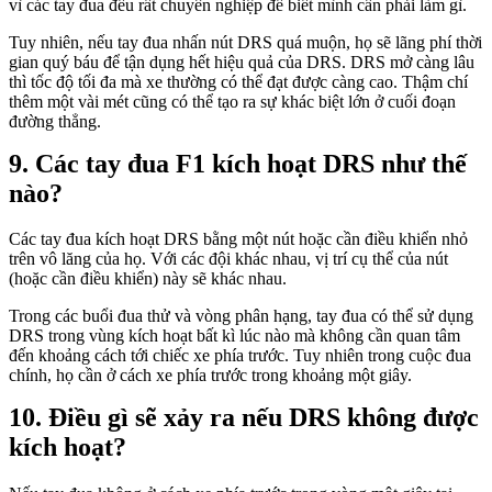
vì các tay đua đều rất chuyên nghiệp để biết mình cần phải làm gì.
Tuy nhiên, nếu tay đua nhấn nút DRS quá muộn, họ sẽ lãng phí thời
gian quý báu để tận dụng hết hiệu quả của DRS. DRS mở càng lâu
thì tốc độ tối đa mà xe thường có thể đạt được càng cao. Thậm chí
thêm một vài mét cũng có thể tạo ra sự khác biệt lớn ở cuối đoạn
đường thẳng.
Các tay đua F1 kích hoạt DRS như thế
nào?
Các tay đua kích hoạt DRS bằng một nút hoặc cần điều khiển nhỏ
trên vô lăng của họ. Với các đội khác nhau, vị trí cụ thể của nút
(hoặc cần điều khiển) này sẽ khác nhau.
Trong các buổi đua thử và vòng phân hạng, tay đua có thể sử dụng
DRS trong vùng kích hoạt bất kì lúc nào mà không cần quan tâm
đến khoảng cách tới chiếc xe phía trước. Tuy nhiên trong cuộc đua
chính, họ cần ở cách xe phía trước trong khoảng một giây.
Điều gì sẽ xảy ra nếu DRS không được
kích hoạt?