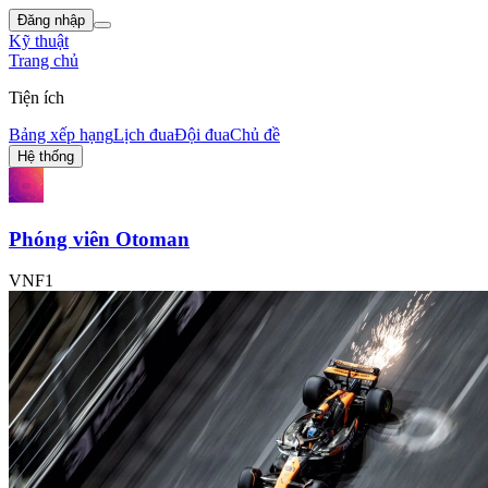
Đăng nhập
Kỹ thuật
Trang chủ
Tiện ích
Bảng xếp hạng
Lịch đua
Đội đua
Chủ đề
Hệ thống
Phóng viên Otoman
VNF1