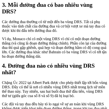
Mỗi đường đua có bao nhiêu vùng
DRS?
Các đường đua thường có từ một đến ba vùng DRS. Tất cả phụ
thuộc vào tính chất của đường đua và cơ hội vượt xe mà tay đua có
được khi thi đấu trên đường đua đó.
Ví dụ, Monaco chỉ có một vùng DRS vì chỉ có một đoạn đường
thẳng (và cũng là đoạn đường thẳng chính). Phần còn lại của đường
đua thì quá gập ghềnh, quá hẹp và đoạn đường hầm có độ cong quá
lớn. Các đường đua khác như Bahrain có ba vùng DRS vì có tới tận
ba đoạn đường thẳng dài.
Đường đua nào có nhiều vùng DRS
nhất?
Chặng Úc 2022 tại Albert Park được cho phép thiết lập tới bốn vùng
DRS. Đây có thể là nơi có nhiều vùng DRS nhất trong lịch sử môn
thể thao này. Tuy nhiên, sau hai buổi đua thử đầu tiên, vùng DRS
thứ tư (giữa góc cua số 8 và số 9) đã bị loại bỏ.
Các đội và tay đua đều bày tỏ lo ngại về sự an toàn khi vùng DRS
không được triển khai trên đoạn đường thẳng, trong khi tay đua phải