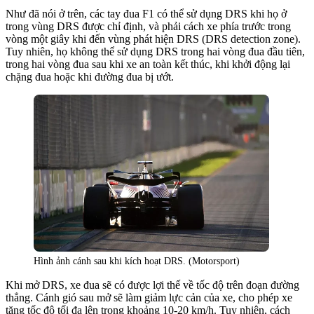
Như đã nói ở trên, các tay đua F1 có thể sử dụng DRS khi họ ở
trong vùng DRS được chỉ định, và phải cách xe phía trước trong
vòng một giây khi đến vùng phát hiện DRS (DRS detection zone).
Tuy nhiên, họ không thể sử dụng DRS trong hai vòng đua đầu tiên,
trong hai vòng đua sau khi xe an toàn kết thúc, khi khởi động lại
chặng đua hoặc khi đường đua bị ướt.
Hình ảnh cánh sau khi kích hoạt DRS. (Motorsport)
Khi mở DRS, xe đua sẽ có được lợi thế về tốc độ trên đoạn đường
thẳng. Cánh gió sau mở sẽ làm giảm lực cản của xe, cho phép xe
tăng tốc độ tối đa lên trong khoảng 10-20 km/h. Tuy nhiên, cách