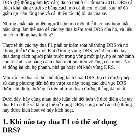
DRS (hệ thống giảm lực cản) đã có mặt ở F1 từ năm 2011. DRS cải
thiện khả năng vượt xe bằng cách mở cánh con ở cánh sau, từ đó
giảm lực cản tổng thể và cải thiện tốc độ tối đa của xe.
Nhưng chắc hẳn nhiều người hâm mộ môn thể thao này luôn thắc
mắc rằng làm thế nào để các tay đua kiểm soát DRS của họ, và liệu
nó có tự động hay không?
Thực tế thì các tay đua F1 phải tự kiểm soát hệ thống DRS và nó
không thể tự động mở. Khi ở trong vùng DRS, với điều kiện tay
đua đang cách người phía trước trong vòng một giây, họ sẽ mở cánh
con ở cánh sau bằng cách nhấn một nút trên vô lăng của mình. Nó
sẽ đóng lại khi họ phanh, nhả ga hoặc rời khỏi vùng DRS.
Mặc dù tay đua có thể chủ động kích hoạt DRS, họ chỉ được phép
sử dụng phương tiện hỗ trợ vượt xe này trong các khu vực DRS
được chỉ định, thường là trên những đoạn đường thẳng dài nhất.
Dưới đây, hãy cùng nhau thảo luận chi tiết hơn về thời điểm các tay
đua F1 có thể và không thể sử dụng DRS, cũng như cách hệ thống
này được kích hoạt và hủy kích hoạt.
Khi nào tay đua F1 có thể sử dụng
DRS?