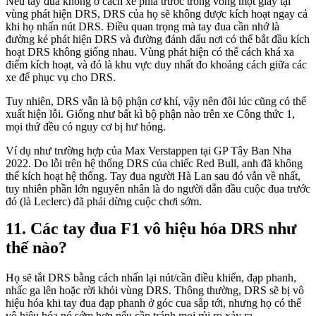
Nếu tay đua không ở cách xe phía trước trong vòng một giây tại
vùng phát hiện DRS, DRS của họ sẽ không được kích hoạt ngay cả
khi họ nhấn nút DRS. Điều quan trọng mà tay đua cần nhớ là
đường kẻ phát hiện DRS và đường đánh dấu nơi có thể bắt đầu kích
hoạt DRS không giống nhau. Vùng phát hiện có thể cách khá xa
điểm kích hoạt, và đó là khu vực duy nhất đo khoảng cách giữa các
xe để phục vụ cho DRS.
Tuy nhiên, DRS vẫn là bộ phận cơ khí, vậy nên đôi lúc cũng có thể
xuất hiện lỗi. Giống như bất kì bộ phận nào trên xe Công thức 1,
mọi thứ đều có nguy cơ bị hư hỏng.
Ví dụ như trường hợp của Max Verstappen tại GP Tây Ban Nha
2022. Do lỗi trên hệ thống DRS của chiếc Red Bull, anh đã không
thể kích hoạt hệ thống. Tay đua người Hà Lan sau đó vẫn về nhất,
tuy nhiên phần lớn nguyên nhân là do người dẫn đầu cuộc đua trước
đó (là Leclerc) đã phải dừng cuộc chơi sớm.
Các tay đua F1 vô hiệu hóa DRS như
thế nào?
Họ sẽ tắt DRS bằng cách nhấn lại nút/cần điều khiển, đạp phanh,
nhấc ga lên hoặc rời khỏi vùng DRS. Thông thường, DRS sẽ bị vô
hiệu hóa khi tay đua đạp phanh ở góc cua sắp tới, nhưng họ có thể
vô hiệu hóa nó sớm hơn nếu cần tránh mọi rủi ro xảy ra.