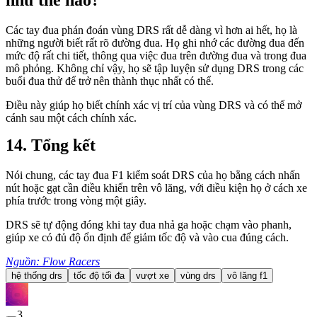
như thế nào?
Các tay đua phán đoán vùng DRS rất dễ dàng vì hơn ai hết, họ là
những người biết rất rõ đường đua. Họ ghi nhớ các đường đua đến
mức độ rất chi tiết, thông qua việc đua trên đường đua và trong đua
mô phỏng. Không chỉ vậy, họ sẽ tập luyện sử dụng DRS trong các
buổi đua thử để trở nên thành thục nhất có thể.
Điều này giúp họ biết chính xác vị trí của vùng DRS và có thể mở
cánh sau một cách chính xác.
Tổng kết
Nói chung, các tay đua F1 kiểm soát DRS của họ bằng cách nhấn
nút hoặc gạt cần điều khiển trên vô lăng, với điều kiện họ ở cách xe
phía trước trong vòng một giây.
DRS sẽ tự động đóng khi tay đua nhả ga hoặc chạm vào phanh,
giúp xe có đủ độ ổn định để giảm tốc độ và vào cua đúng cách.
Nguồn: Flow Racers
hệ thống drs
tốc độ tối đa
vượt xe
vùng drs
vô lăng f1
3