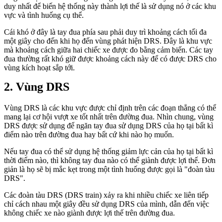
duy nhất để biến hệ thống này thành lợi thế là sử dụng nó ở các khu
vực và tình huống cụ thể.
Cái khó ở đây là tay đua phía sau phải duy trì khoảng cách tối đa
một giây cho đến khi họ đến vùng phát hiện DRS. Đây là khu vực
mà khoảng cách giữa hai chiếc xe được đo bằng cảm biến. Các tay
đua thường rất khó giữ được khoảng cách này để có được DRS cho
vùng kích hoạt sắp tới.
Vùng DRS
Vùng DRS là các khu vực được chỉ định trên các đoạn thẳng có thể
mang lại cơ hội vượt xe tốt nhất trên đường đua. Nhìn chung, vùng
DRS được sử dụng để ngăn tay đua sử dụng DRS của họ tại bất kì
điểm nào trên đường đua hay bất cứ khi nào họ muốn.
Nếu tay đua có thể sử dụng hệ thống giảm lực cản của họ tại bất kì
thời điểm nào, thì không tay đua nào có thể giành được lợi thế. Đơn
giản là họ sẽ bị mắc kẹt trong một tình huống được gọi là "đoàn tàu
DRS".
Các đoàn tàu DRS (DRS train) xảy ra khi nhiều chiếc xe liên tiếp
chỉ cách nhau một giây đều sử dụng DRS của mình, dẫn đến việc
không chiếc xe nào giành được lợi thế trên đường đua.