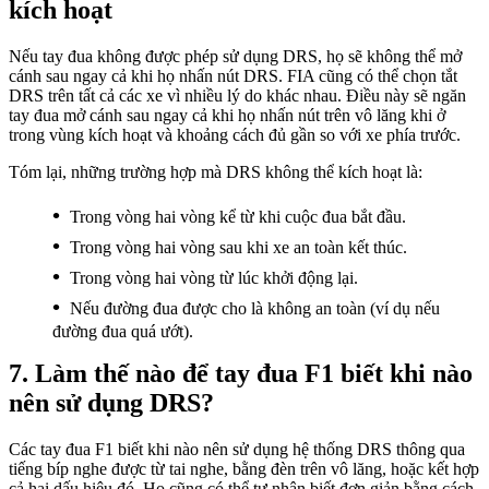
kích hoạt
Nếu tay đua không được phép sử dụng DRS, họ sẽ không thể mở
cánh sau ngay cả khi họ nhấn nút DRS. FIA cũng có thể chọn tắt
DRS trên tất cả các xe vì nhiều lý do khác nhau. Điều này sẽ ngăn
tay đua mở cánh sau ngay cả khi họ nhấn nút trên vô lăng khi ở
trong vùng kích hoạt và khoảng cách đủ gần so với xe phía trước.
Tóm lại, những trường hợp mà DRS không thể kích hoạt là:
Trong vòng hai vòng kể từ khi cuộc đua bắt đầu.
Trong vòng hai vòng sau khi xe an toàn kết thúc.
Trong vòng hai vòng từ lúc khởi động lại.
Nếu đường đua được cho là không an toàn (ví dụ nếu
đường đua quá ướt).
Làm thế nào để tay đua F1 biết khi nào
nên sử dụng DRS?
Các tay đua F1 biết khi nào nên sử dụng hệ thống DRS thông qua
tiếng bíp nghe được từ tai nghe, bằng đèn trên vô lăng, hoặc kết hợp
cả hai dấu hiệu đó. Họ cũng có thể tự nhận biết đơn giản bằng cách