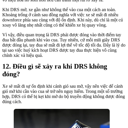
Khi DRS mở, xe gần như không thể vào cua một cách an toàn.
Khoảng trống ở cánh sau đồng nghĩa với việc xe sẽ mất đi nhiều
downforce phía sau cùng với độ ổn định. Khi này, dù chỉ là một cú
xoay vô lăng nhẹ nhất cũng có thể khiến xe bị quay vòng.
Vì vậy, điều quan trọng là DRS phải được đóng vào thời điểm tay
đua bắt đầu phanh khi vào cua. Tuy nhiên, cứ mỗi mili giây DRS
được đóng lại, tay đua sẽ mất đi lợi thế về tốc độ tối đa. Đây là lý do
tại sao việc huỷ kích hoạt DRS được tay đua thực hiện vô cùng
chính xác và hiệu quả.
Điều gì sẽ xảy ra khi DRS không
đóng?
Xe sẽ mất đi sự ổn định khi cánh gió sau mở, vậy nên việc để cánh
gió mở khi cần vào cua sẽ trở nên nguy hiểm. Trong một số trường
hợp, DRS có thể bị kẹt khi mở do bộ truyền động không được đóng
đúng cách.