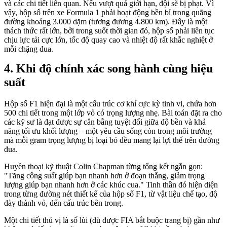
và các chi tiết liên quan. Nếu vượt quá giới hạn, đội sẽ bị phạt. Vì
vậy, hộp số trên xe Formula 1 phải hoạt động bền bỉ trong quãng
đường khoảng 3.000 dặm (tương đương 4.800 km). Đây là một
thách thức rất lớn, bởi trong suốt thời gian đó, hộp số phải liên tục
chịu lực tải cực lớn, tốc độ quay cao và nhiệt độ rất khắc nghiệt ở
mỗi chặng đua.
Khi độ chính xác song hành cùng hiệu
suất
Hộp số F1 hiện đại là một cấu trúc cơ khí cực kỳ tinh vi, chứa hơn
500 chi tiết trong một lớp vỏ có trọng lượng nhẹ. Bài toán đặt ra cho
các kỹ sư là đạt được sự cân bằng tuyệt đối giữa độ bền và khả
năng tối ưu khối lượng – một yêu cầu sống còn trong môi trường
mà mỗi gram trọng lượng bị loại bỏ đều mang lại lợi thế trên đường
đua.
Huyền thoại kỹ thuật Colin Chapman từng tổng kết ngắn gọn:
"Tăng công suất giúp bạn nhanh hơn ở đoạn thẳng, giảm trọng
lượng giúp bạn nhanh hơn ở các khúc cua." Tinh thần đó hiện diện
trong từng đường nét thiết kế của hộp số F1, từ vật liệu chế tạo, độ
dày thành vỏ, đến cấu trúc bên trong.
Một chi tiết thú vị là số lùi (dù được FIA bắt buộc trang bị) gần như