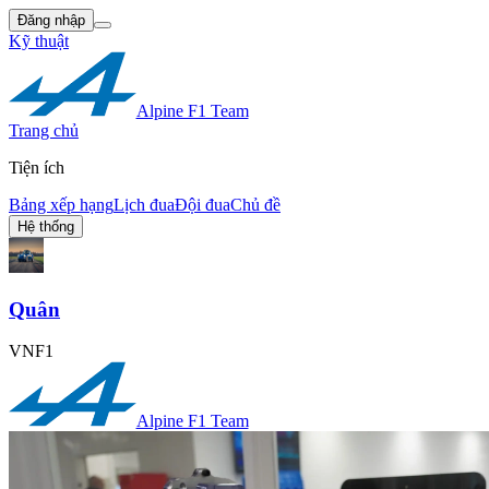
Đăng nhập
Kỹ thuật
Alpine F1 Team
Trang chủ
Tiện ích
Bảng xếp hạng
Lịch đua
Đội đua
Chủ đề
Hệ thống
Quân
VNF1
Alpine F1 Team