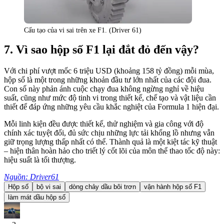
Cấu tạo của vi sai trên xe F1. (Driver 61)
Vì sao hộp số F1 lại đắt đỏ đến vậy?
Với chi phí vượt mốc 6 triệu USD (khoảng 158 tỷ đồng) mỗi mùa,
hộp số là một trong những khoản đầu tư lớn nhất của các đội đua.
Con số này phản ánh cuộc chạy đua không ngừng nghỉ về hiệu
suất, cũng như mức độ tinh vi trong thiết kế, chế tạo và vật liệu cần
thiết để đáp ứng những yêu cầu khắc nghiệt của Formula 1 hiện đại.
Mỗi linh kiện đều được thiết kế, thử nghiệm và gia công với độ
chính xác tuyệt đối, đủ sức chịu những lực tải khổng lồ nhưng vẫn
giữ trọng lượng thấp nhất có thể. Thành quả là một kiệt tác kỹ thuật
– hiện thân hoàn hảo cho triết lý cốt lõi của môn thể thao tốc độ này:
hiệu suất là tối thượng.
Nguồn: Driver61
Hộp số
bộ vi sai
dòng chảy dầu bôi trơn
vận hành hộp số F1
làm mát dầu hộp số