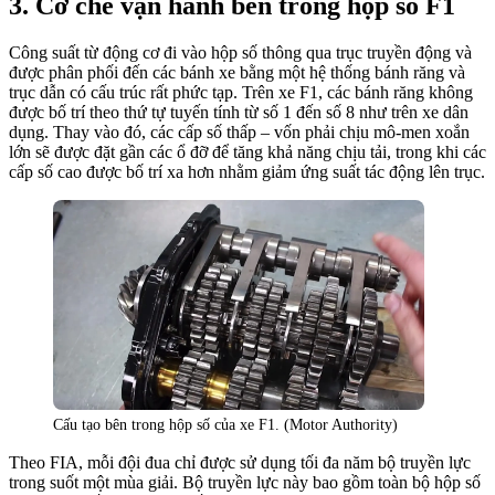
Cơ chế vận hành bên trong hộp số F1
Công suất từ động cơ đi vào hộp số thông qua trục truyền động và
được phân phối đến các bánh xe bằng một hệ thống bánh răng và
trục dẫn có cấu trúc rất phức tạp. Trên xe F1, các bánh răng không
được bố trí theo thứ tự tuyến tính từ số 1 đến số 8 như trên xe dân
dụng. Thay vào đó, các cấp số thấp – vốn phải chịu mô-men xoắn
lớn sẽ được đặt gần các ổ đỡ để tăng khả năng chịu tải, trong khi các
cấp số cao được bố trí xa hơn nhằm giảm ứng suất tác động lên trục.
Cấu tạo bên trong hộp số của xe F1. (Motor Authority)
Theo FIA, mỗi đội đua chỉ được sử dụng tối đa năm bộ truyền lực
trong suốt một mùa giải. Bộ truyền lực này bao gồm toàn bộ hộp số