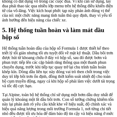
không có đất dụng võ trong các cuộc đua. Vì khi cần sử dụng, tay
đua phải thao tác qua nhiều lớp menu trên hệ thống điều khiển điện
tử của vô-lăng. Việc kích hoạt phức tạp này phản ánh đúng vị thế
của nó: một chức năng mang tính tuân thủ quy định, thay vì yếu tố
ảnh hưởng đến hiệu năng của chiếc xe.
Hệ thống tuần hoàn và làm mát dầu
hộp số
Hệ thống tuần hoàn dầu của hộp số Formula 1 được thiết kế theo
triết lý tối giản nhưng tối ưu tuyệt đối về mặt kỹ thuật. Dầu bôi trơn
được hút từ khoang chứa ở đáy vỏ hộp số, sau đó được bơm và
phun trực tiếp lên các cặp bánh răng thông qua một thanh phun
chuyên dụng, trước khi tiếp tục quay trở lại chu trình tuần hoàn
khép kín. Dòng dầu liên tục này đóng vai trò then chốt trong việc
duy trì lớp bôi trơn ổn định, đồng thời kiểm soát nhiệt độ cho toàn
bộ cụm truyền động, ngay cả khi hộp số phải làm việc dưới tải trọng
và tốc độ cực hạn.
Tại Alpine, toàn bộ hệ thống chỉ sử dụng một bơm dầu duy nhất để
quản lý khoảng một lít dầu bôi trơn. Con số tưởng chừng khiêm tốn
này lại phản ánh rõ yêu cầu khắt khe về hiệu suất, độ chính xác và
hiệu quả năng lượng trong môi trường Formula 1, nơi từng chi tiết
nhỏ đều được tối ưu hóa để đảm bảo độ tin cậy và hiệu năng ở mức