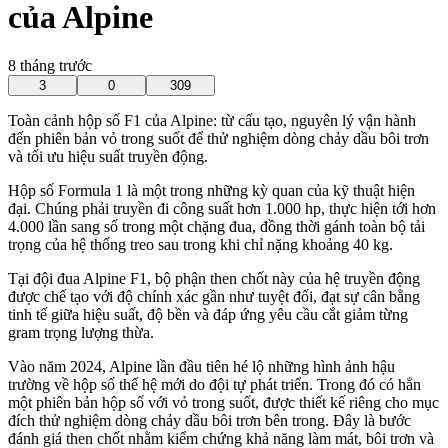
của Alpine
8 tháng trước
3
0
309
Toàn cảnh hộp số F1 của Alpine: từ cấu tạo, nguyên lý vận hành
đến phiên bản vỏ trong suốt để thử nghiệm dòng chảy dầu bôi trơn
và tối ưu hiệu suất truyền động.
Hộp số Formula 1 là một trong những kỳ quan của kỹ thuật hiện
đại. Chúng phải truyền đi công suất hơn 1.000 hp, thực hiện tới hơn
4.000 lần sang số trong một chặng đua, đồng thời gánh toàn bộ tải
trọng của hệ thống treo sau trong khi chỉ nặng khoảng 40 kg.
Tại đội đua Alpine F1, bộ phận then chốt này của hệ truyền động
được chế tạo với độ chính xác gần như tuyệt đối, đạt sự cân bằng
tinh tế giữa hiệu suất, độ bền và đáp ứng yêu cầu cắt giảm từng
gram trọng lượng thừa.
Vào năm 2024, Alpine lần đầu tiên hé lộ những hình ảnh hậu
trường về hộp số thế hệ mới do đội tự phát triển. Trong đó có hẳn
một phiên bản hộp số với vỏ trong suốt, được thiết kế riêng cho mục
đích thử nghiệm dòng chảy dầu bôi trơn bên trong. Đây là bước
đánh giá then chốt nhằm kiểm chứng khả năng làm mát, bôi trơn và