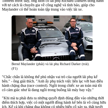
Tibbetts trước đây, ông luôn có lái phụ Richard Darkers đồng hành
với tư cách là chuyên gia về công nghệ và tình báo, giúp cho
Maylander có thể hoàn toàn tập trung vào việc lái xe.
Bernd Maylander (phải) và lái phụ Richard Darker (trái).
(F1)
"Chắc chắn là không thể phủ nhận vai trò của người lái phụ kế
bên." - ông giải thích. "Anh ấy phụ trách việc liên lạc với ban điều
hành chặng đua (race control). Ngồi trong chiếc xe an toàn mà tôi
có cảm giác như là đang ngồi trong buồng lái máy bay vậy."
"Khi mà ta phải đưa ra những quyết định đúng đắn vào những thời
điểm thích hợp, việc có một người đồng hành kế bên là vô cùng hữu
ích. Kể cả khi chặng đua không có nhiều biến cố xảy ra, thật tuyệt