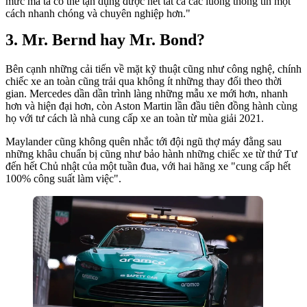
mức mà ta có thể tận dụng được hết tất cả các luồng thông tin một
cách nhanh chóng và chuyên nghiệp hơn."
Mr. Bernd hay Mr. Bond?
Bên cạnh những cải tiến về mặt kỹ thuật cũng như công nghệ, chính
chiếc xe an toàn cũng trải qua không ít những thay đổi theo thời
gian. Mercedes dần dần trình làng những mẫu xe mới hơn, nhanh
hơn và hiện đại hơn, còn Aston Martin lần đầu tiên đồng hành cùng
họ với tư cách là nhà cung cấp xe an toàn từ mùa giải 2021.
Maylander cũng không quên nhắc tới đội ngũ thợ máy đằng sau
những khâu chuẩn bị cũng như bảo hành những chiếc xe từ thứ Tư
đến hết Chủ nhật của một tuần đua, với hai hãng xe "cung cấp hết
100% công suất làm việc".