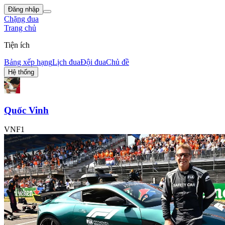
Đăng nhập
Chặng đua
Trang chủ
Tiện ích
Bảng xếp hạng
Lịch đua
Đội đua
Chủ đề
Hệ thống
Quốc Vinh
VNF1