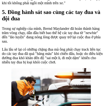
khi tôi không phải ngồi một mình trên xe."
Đồng hành sát sao cùng các tay đua và
đội đua
Trong sự nghiệp của mình, Bernd Maylander đã hoàn thành hàng
trăm vòng chạy, dẫn đầu biết bao thế hệ các tay đua từ "newbie"
đến "lão luyện" đang nóng lòng được quay trở lại cuộc đua ở phía
sau.
Lâu lâu sẽ lại có những chặng đua mà ông phải chạy track liên tục
do các tay đua đã quá "hăng máu" khi chiến đấu, hoặc do điều kiện
đường đua khó khăn đến độ "sai một li, đi một dặm" khiến cho
nhiều tay đua bị loại khỏi cuộc chơi.