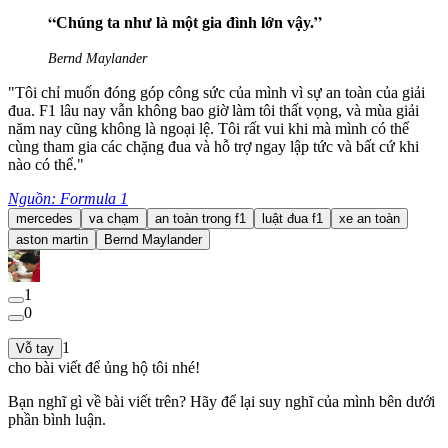
Chúng ta như là một gia đình lớn vậy.
Bernd Maylander
"Tôi chỉ muốn đóng góp công sức của mình vì sự an toàn của giải
đua. F1 lâu nay vẫn không bao giờ làm tôi thất vọng, và mùa giải
năm nay cũng không là ngoại lệ. Tôi rất vui khi mà mình có thể
cùng tham gia các chặng đua và hỗ trợ ngay lập tức và bất cứ khi
nào có thể."
Nguồn: Formula 1
mercedes
va chạm
an toàn trong f1
luật đua f1
xe an toàn
aston martin
Bernd Maylander
1
0
1
Vỗ tay
cho bài viết để ủng hộ tôi nhé!
Bạn nghĩ gì về bài viết trên? Hãy để lại suy nghĩ của mình bên dưới
phần bình luận.