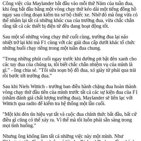
Công việc của Maylander bắt đầu vào mỗi thứ Năm của tuần đua,
khi ông bắt đầu bằng một vòng chạy thử kéo dài một tiếng đồng hồ
ngay sau công đoạn kiểm tra sơ bộ chiếc xe. Nhờ đó mà ông vừa có
thể nhẩm lại tất cả những khúc cua của trường đua, vừa chắc chắn
rằng tất cả các thiết bị điện tử đều đang hoạt động tốt.
Sau một số những vòng chạy thử cuối cùng, trường đua lại náo
nhiệt trở lại khi mà F1 cùng với các giải đua cấp dưới khác tổ chức
những buổi chạy riêng trong một tuần đua chung.
"Trong những phút cuối ngay trước khi đường pit bật đèn xanh cho
các tay đua của chúng ta, tôi biết chắc chắn nhiệm vụ của mình là
gì." - ông chia sẻ. "Tôi sửa soạn bộ đồ đua, xỏ giày từ phải qua trái
rồi bước tới trường đua."
Sau khi Niels Wittich - trưởng ban điều hành chặng đua hoàn thành
vòng chạy thử đầu tiên của mình trước tất cả các sự kiện đua của F1
(nhằm đánh giá chất lượng trường đua), Maylander sẽ liên lạc với
Wittich qua radio để kiểm tra hệ thống một lần cuối.
"Một khi đèn tìn hiệu vụt tắt và cuộc đua chính thức bắt đầu, bất cứ
điều gì cũng có thể xảy ra. Vì thế mà tôi luôn phải sẵn sàng trong
mọi tình huống."
Nhưng ông không làm tất cả những việc này một mình. Như