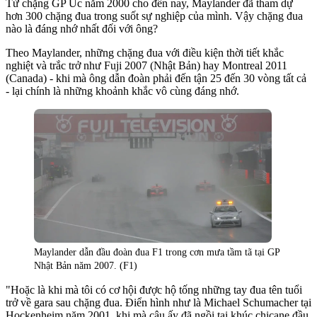
Từ chặng GP Úc năm 2000 cho đến nay, Maylander đã tham dự
hơn 300 chặng đua trong suốt sự nghiệp của mình. Vậy chặng đua
nào là đáng nhớ nhất đối với ông?
Theo Maylander, những chặng đua với điều kiện thời tiết khắc
nghiệt và trắc trở như Fuji 2007 (Nhật Bản) hay Montreal 2011
(Canada) - khi mà ông dẫn đoàn phải đến tận 25 đến 30 vòng tất cả
- lại chính là những khoảnh khắc vô cùng đáng nhớ.
Maylander dẫn đầu đoàn đua F1 trong cơn mưa tầm tã tại GP
Nhật Bản năm 2007. (F1)
"Hoặc là khi mà tôi có cơ hội được hộ tống những tay đua tên tuổi
trở về gara sau chặng đua. Điển hình như là Michael Schumacher tại
Hockenheim năm 2001, khi mà cậu ấy đã ngồi tại khúc chicane đầu