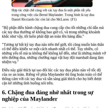
Hợp tác chặt chẽ cùng với các tay đua là một phần tất yếu
trong công việc của Bernd Maylander. Trong hình là tay đua
Daniel Ricciardo lúc còn lái cho McLaren. (F1)
"Bộ phận điều hành chặng đua cung cấp cho tôi những chỉ dẫn mà
các tay đua thường sẽ không bao giờ có, và trong những khoảnh
khắc như vậy, tôi luôn phải đặt an toàn lên hàng đầu."
"Tương tự bất kỳ tay đua nào trên thế giới, tôi cũng muốn bản thân
có thể điều khiển xe một cách nhanh nhất có thể. Tuy nhiên, có
những yếu tố mà ta không thể không kể đến, như là những mảnh vỡ
trên đường đua, những chướng ngại vật hay đội marshall đang làm
nhiệm vụ."
Điều này giải thích tại sao đôi lúc các tay đua phàn nàn về tốc độ
của xe an toàn. Riêng về phía Maylander thì ông hoàn toàn có thể
thông cảm với các tay đua và sẵn sàng giải thích cho họ biết được
cặn kẽ những tình huống nói trên.
Chặng đua đáng nhớ nhất trong sự
nghiệp của Maylander