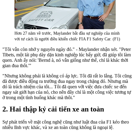
Hơn 27 năm về trước, Maylander bắt đầu sự nghiệp của mình
với tư cách là người điều khiển chiếc FIA F1 Safety Car. (F1)
"Tôi vẫn còn nhớ y nguyên ngày đó." - Maylander nhận xét. "Peter
Tibets, một lái phụ dày dặn kinh nghiệp lúc bấy giờ, đã giúp tôi làm
quen. Anh ấy nói: 'Bernd à, nó vẫn giống như thế, chỉ là khác thời
gian đua thôi.'"
"Nhưng không phải là không có áp lực. Tôi đã rất lo lắng. Tôi cũng
đã được điều động ra trường đua ngay trong chặng đó. Nhưng mà
đó là trách nhiệm của tôi... Tôi đã quen với việc đưa chiếc xe đến
ngay sát giới hạn của nó, cho nên đây chỉ là một công việc tương tự
ở trong một tình huống khác mà thôi."
Hai thập kỷ cải tiến xe an toàn
Sự phát triển về mặt công nghệ cũng như luật đua của F1 kéo theo
nhiều lĩnh vực khác, và xe an toàn cũng không là ngoại lệ.