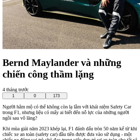
Bernd Maylander và những
chiến công thầm lặng
4 tháng trước
1
0
173
Người hâm mộ có thể không còn lạ lẫm với khái niệm Safety Car
trong F1, nhưng liệu có mấy ai biết đến nỗ lực của những người
ngồi sau vô lăng?
Khi mùa giải năm 2023 khép lại, F1 đánh dấu tròn 50 năm kể từ khi
chiếc xe an toàn (safety car) đầu tiên được đưa vào sử dụng - một
chiếc xe đóng vai trò chủ đạo trong việc duy trì sự an toàn cho tất cả