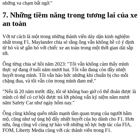
những va chạm bất ngờ."
Những tiềm năng trong tương lai của xe
an toàn
Với tư cách là một trong những thành viên dày dặn kinh nghiệm
nhất trong F1, Maylander chia sẻ rằng ông vẫn không hề có ý định
từ bỏ và sẽ gắn bó với chiếc xe an toàn trong một thời gian dài sắp
tới.
Ông từng chia sẻ hồi năm 2023: "Tôi vẫn không cảm thấy mình
thực sự đang ở tuổi năm mươi hai. Tôi vẫn đang còn đầy nhiệt
huyết trong mình. Tôi vẫn háo hức những khi chuẩn bị cho mỗi
chặng đua, và tôi vẫn còn trong mình đam mê."
"Nếu là 20 năm trước đây, tôi sẽ không bao giờ có thể đoán được là
mình có thể có cơ hội được trả lời phỏng vấn kỷ niệm năm mươi
năm Safety Car như ngày hôm nay."
Ông cũng không quên nhấn mạnh tầm quan trọng của người hâm
mộ, cũng như sự ủng hộ đấy nhiệt huyết của họ dành cho F1. Hơn
nữa, ông cũng vô cùng tự hào với những nỗ lực hợp tác của FIA,
FOM, Liberty Media cùng với các thành viên trong F1.