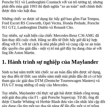
Porsche 911 và Lamborghini Countach với vai trò tương tự, nhưng
phải đến mùa giải 1993 thì định nghĩa "xe an toàn" mới chính thức
được đưa vào luật đua.
Những chiếc xe được sử dụng lúc bấy giờ bao gồm Fiat Tempra,
Ford Escort RS Cosworth, Opel Vectra, Honda Prelude, Porsche
911 GT2, Lamborghini Diablo và Renault Clio.
Tuy nhiên, sự xuất hiện của chiếc Mercedes-Benz C36 AMG đã
làm thay đổi cuộc chơi. Hãng xe đến từ Đức bấy giờ đã ký hợp
đồng với F1, với tư cách là nhà phân phối và cung cấp xe an toàn
độc quyền cho giải đấu - một vị trí mà giờ đây họ đang chia sẻ với
ông lớn Aston Martin.
Hành trình sự nghiệp của Maylander
Sinh ra hai năm trước khi chiếc xe an toàn đầu tiên được sử dụng,
tay đua đến từ Đức sau nhiều năm miệt mài phấn đấu đã có cơ hội
tham gia các giải đua DTM (Deutsche Tourenwagen Masters) và
FIA GT trong những cỗ máy của Mercedes.
Tuy nhiên, Maylander chỉ thực sự gặt hái được thành công trong
một giải đua phụ của F1 - giải Porsche Supercup. Từ đó, ông đã
được Charlie Whiting và Herbie Blash đưa vào cân nhắc khi cặp đôi
này đang cần tìm một tay đua tài năng để lấp đầy một vị trí trống