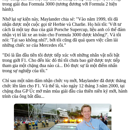
trong giải đua Formula 3000 (tương đương với Formula 2 hiện
hành).
Nhớ lại sự kiện này, Maylander chia sẻ: "Vào năm 1999, tôi đã
nhận được một cuộc gọi từ Herbie và Charlie. Họ hỏi tôi: 'Với tư
cách là một tay đua của giải Porsche Supercup, liệu anh có thể đảm
nhận vị trí lái xe an toàn cho Formula 3000 được không?'. Và tôi
nói: 'Tại sao không nhỉ?', bởi tôi cũng đã quá quen việc cầm lái
những chiếc xe của Mercedes rồi."
"Đó là lần đầu tiên tôi được tiếp xúc với những nhân vật nổi bật
trong giới F1. Cho đến lúc đó thì tôi chưa bao giờ được trực tiếp
tham gia một chặng đua nào cả... Đó thực sự là một điểm nhấn
trong sự nghiệp của tôi."
Chỉ sau một năm đảm nhận chức vụ mới, Maylander đã được thăng
chức lên làm cho F1. Và thế là, vào ngày 12 tháng 3 năm 2000, tại
chặng đua GP Úc mở màn mùa giải đầu của thiên niên kỷ mới, hành
trình của ông bắt đầu...