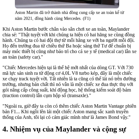
Aston Martin đã trở thành nhà đồng cung cấp xe an toàn kể từ
năm 2021, đồng hành cùng Mercedes. (F1)
Khi Aston Martin bước chân vào sân chơi xe an toàn, Maylander
chia sẻ: "Thật tuyệt vời khi chúng ta hiện có hai hãng xe cùng đồng
hành. Chúng ta có hai đội thợ từ mỗi hãng xe với ba người mỗi đội.
Họ đến trường đua từ chiều thứ Ba hoặc sáng thứ Tư để chuẩn bị
máy móc thiết bị cũng như bảo trì cho cả xe y tế (medical car) lẫn xe
an toàn (safety car)."
"Chiếc Mercedes hiện tại là thế hệ mới nhất của dòng GT. Với 730
mã lực sản sinh ra từ động cơ 4,0L V8 turbo kép, đây là một chiếc
xe chạy track tuyệt vời. Tất nhiên là ta cũng có thể lái nó trên đường
trường, nhưng bản chất thì nó vẫn là một chiếc xe đua thực thụ với
gói nâng cấp công suất, khí động học, hệ thống kiểm soát độ bám
(traction control) lẫn cụm hộp số (transaxle)."
"Ngoài ra, giờ đây ta còn có thêm chiếc Aston Martin Vantage phiên
bản F1... Khi ngồi lên lái một chiếc Aston mang sắc xanh truyền
thống của Anh, tôi lại có cảm giác mình như là James Bond vậy."
Nhiệm vụ của Maylander và cộng sự