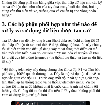
Chúng tôi cũng phải cân bằng giữa việc thu thập dữ liệu cho các kỹ
sư và dữ liệu theo nhu cầu của tay đua trong buổi đua thử, bởi họ
cũng cần tìm hiểu về xe, đường đua và chuẩn bị cho vòng phân
hạng."
Các bộ phận phối hợp như thế nào để
xử lý và sử dụng dữ liệu được tạo ra?
Trả lời cho vấn đề này, ông Evan Short chia sẻ: "Khi chúng tôi đã
thu thập dữ liệu từ xe, mọi thứ sẽ được đồng bộ hoá, lúc này chúng
tôi sẽ biết chính xác điều gì đang xảy ra tại từng thời điểm cụ thể
trên mỗi cảm biến. Sau đó, dữ liệu được mã hóa và truyền về khu
kỹ thuật qua hệ thống telemetry (hệ thống thu thập và truyền dữ liệu
từ xa)."
"Hệ thống telemetry này dùng chung cho tất cả đội F1 và đảm bảo
phủ sóng 100% quanh đường đua. Đây là một ví dụ độc đáo về sự
hợp tác giữa các đội F1. Trước đây, mỗi đội phải tự dựng cột ăng-
ten, thiết lập hệ thống radio và hệ thống telemetry riêng. Và rồi
chúng tôi nhận ra đó không phải là cuộc cạnh tranh mà chúng tôi
hướng tới. Chúng tôi muốn thi đấu trên đường đua, không phải thi
xem ai 'dựng ăng-ten' giỏi hơn."