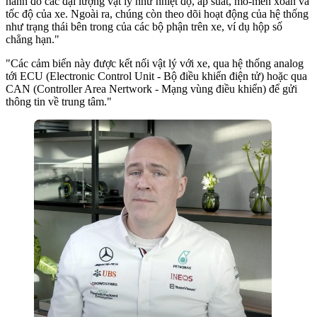
hành đo các đại lượng vật lý như nhiệt độ, áp suất, mô-men xoắn và
tốc độ của xe. Ngoài ra, chúng còn theo dõi hoạt động của hệ thống
như trạng thái bên trong của các bộ phận trên xe, ví dụ hộp số
chẳng hạn."
"Các cảm biến này được kết nối vật lý với xe, qua hệ thống analog
tới ECU (Electronic Control Unit - Bộ điều khiển điện tử) hoặc qua
CAN (Controller Area Nertwork - Mạng vùng điều khiển) để gửi
thông tin về trung tâm."