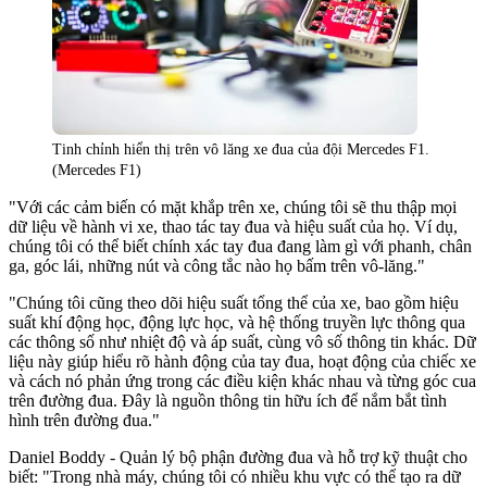
Tinh chỉnh hiển thị trên vô lăng xe đua của đội Mercedes F1.
(Mercedes F1)
"Với các cảm biến có mặt khắp trên xe, chúng tôi sẽ thu thập mọi
dữ liệu về hành vi xe, thao tác tay đua và hiệu suất của họ. Ví dụ,
chúng tôi có thể biết chính xác tay đua đang làm gì với phanh, chân
ga, góc lái, những nút và công tắc nào họ bấm trên vô-lăng."
"Chúng tôi cũng theo dõi hiệu suất tổng thể của xe, bao gồm hiệu
suất khí động học, động lực học, và hệ thống truyền lực thông qua
các thông số như nhiệt độ và áp suất, cùng vô số thông tin khác. Dữ
liệu này giúp hiểu rõ hành động của tay đua, hoạt động của chiếc xe
và cách nó phản ứng trong các điều kiện khác nhau và từng góc cua
trên đường đua. Đây là nguồn thông tin hữu ích để nắm bắt tình
hình trên đường đua."
Daniel Boddy - Quản lý bộ phận đường đua và hỗ trợ kỹ thuật cho
biết: "Trong nhà máy, chúng tôi có nhiều khu vực có thể tạo ra dữ