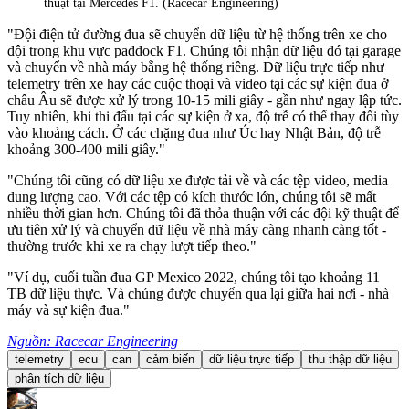
thuật tại Mercedes F1. (Racecar Engineering)
"Đội điện tử đường đua sẽ chuyển dữ liệu từ hệ thống trên xe cho
đội trong khu vực paddock F1. Chúng tôi nhận dữ liệu đó tại garage
và chuyển về nhà máy bằng hệ thống riêng. Dữ liệu trực tiếp như
telemetry trên xe hay các cuộc thoại và video tại các sự kiện đua ở
châu Âu sẽ được xử lý trong 10-15 mili giây - gần như ngay lập tức.
Tuy nhiên, khi thi đấu tại các sự kiện ở xa, độ trễ có thể thay đổi tùy
vào khoảng cách. Ở các chặng đua như Úc hay Nhật Bản, độ trễ
khoảng 300-400 mili giây."
"Chúng tôi cũng có dữ liệu xe được tải về và các tệp video, media
dung lượng cao. Với các tệp có kích thước lớn, chúng tôi sẽ mất
nhiều thời gian hơn. Chúng tôi đã thỏa thuận với các đội kỹ thuật để
ưu tiên xử lý và chuyển dữ liệu về nhà máy càng nhanh càng tốt -
thường trước khi xe ra chạy lượt tiếp theo."
"Ví dụ, cuối tuần đua GP Mexico 2022, chúng tôi tạo khoảng 11
TB dữ liệu thực. Và chúng được chuyển qua lại giữa hai nơi - nhà
máy và sự kiện đua."
Nguồn: Racecar Engineering
telemetry
ecu
can
cảm biến
dữ liệu trực tiếp
thu thập dữ liệu
phân tích dữ liệu