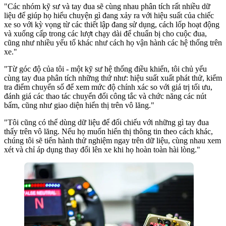
"Các nhóm kỹ sư và tay đua sẽ cùng nhau phân tích rất nhiều dữ
liệu để giúp họ hiểu chuyện gì đang xảy ra với hiệu suất của chiếc
xe so với kỳ vọng từ các thiết lập đang sử dụng, cách lốp hoạt động
và xuống cấp trong các lượt chạy dài để chuẩn bị cho cuộc đua,
cũng như nhiều yếu tố khác như cách họ vận hành các hệ thống trên
xe."
"Từ góc độ của tôi - một kỹ sư hệ thống điều khiển, tôi chủ yếu
cùng tay đua phân tích những thứ như: hiệu suất xuất phát thử, kiểm
tra điểm chuyển số để xem mức độ chính xác so với giá trị tối ưu,
đánh giá các thao tác chuyển đổi công tắc và chức năng các nút
bấm, cũng như giao diện hiển thị trên vô lăng."
"Tôi cũng có thể dùng dữ liệu để đối chiếu với những gì tay đua
thấy trên vô lăng. Nếu họ muốn hiển thị thông tin theo cách khác,
chúng tôi sẽ tiến hành thử nghiệm ngay trên dữ liệu, cùng nhau xem
xét và chỉ áp dụng thay đổi lên xe khi họ hoàn toàn hài lòng."