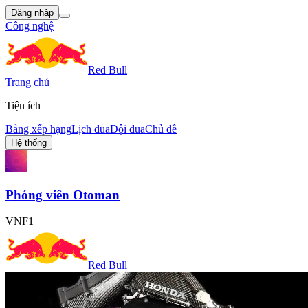
Đăng nhập
Công nghệ
Red Bull
Trang chủ
Tiện ích
Bảng xếp hạng
Lịch đua
Đội đua
Chủ đề
Hệ thống
Phóng viên Otoman
VNF1
Red Bull