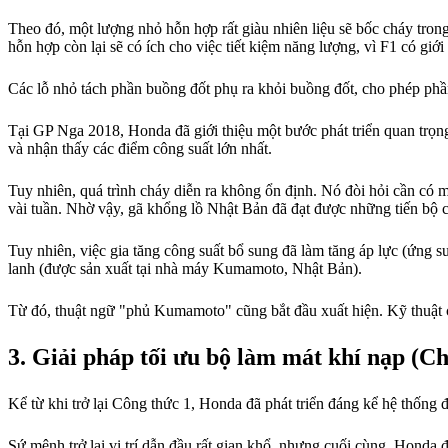
Theo đó, một lượng nhỏ hỗn hợp rất giàu nhiên liệu sẽ bốc cháy tron
hỗn hợp còn lại sẽ có ích cho việc tiết kiệm năng lượng, vì F1 có giới 
Các lỗ nhỏ tách phần buồng đốt phụ ra khỏi buồng đốt, cho phép phần 
Tại GP Nga 2018, Honda đã giới thiệu một bước phát triển quan trọn
và nhận thấy các điểm công suất lớn nhất.
Tuy nhiên, quá trình cháy diễn ra không ổn định. Nó đòi hỏi cần có m
vài tuần. Nhờ vậy, gã khổng lồ Nhật Bản đã đạt được những tiến bộ c
Tuy nhiên, việc gia tăng công suất bổ sung đã làm tăng áp lực (ứng 
lanh (được sản xuất tại nhà máy Kumamoto, Nhật Bản).
Từ đó, thuật ngữ "phủ Kumamoto" cũng bắt đầu xuất hiện. Kỹ thuật ch
Giải pháp tối ưu bộ làm mát khí nạp (Ch
Kể từ khi trở lại Công thức 1, Honda đã phát triển đáng kể hệ thống đ
Sứ mệnh trở lại vị trí dẫn đầu rất gian khổ, nhưng cuối cùng, Honda