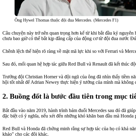
Ông Hywel Thomas thuộc đội đua Mercedes. (Mercedes F1)
Câu chuyện này trở nên quan trọng hơn kể từ khi bắt đầu kỷ nguyên hy
chưa bao giờ có thể bắt kịp đẳng cấp của động cơ từ đội đua nước Đứ
Chênh lệch thể hiện rõ ràng về mặt mã lực khi so với Ferrari và Merc
Sau đó, mối quan hệ hợp tác giữa Red Bull và Renault đã kết thúc độ
Trưởng đội Christian Horner và đội ngũ của ông đã nhìn thấy tiềm nă
hội tốt nhất để Adrian Newey thực hiện ý tưởng của mình mà không c
Buồng đốt là bước đầu tiên trong mục t
Bắt đầu vào năm 2019, hành trình bám đuổi Mercedes sau đó đã giúp
đặc biệt có ý nghĩa, nếu xét đến những khó khăn ban đầu mà Honda ph
Red Bull và Honda đã chứng minh rằng sự hợp tác của họ có khả năng 
khảo" cho các đội khác.