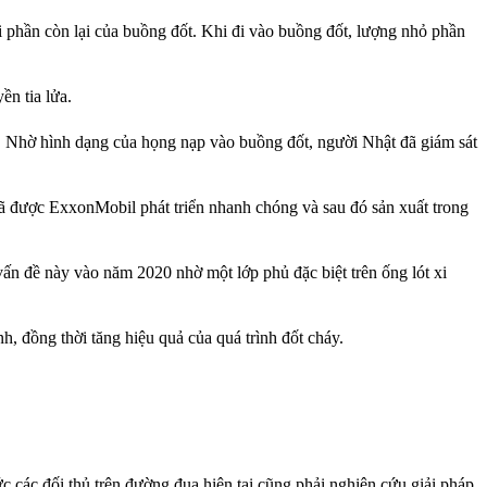
i phần còn lại của buồng đốt. Khi đi vào buồng đốt, lượng nhỏ phần
ền tia lửa.
a. Nhờ hình dạng của họng nạp vào buồng đốt, người Nhật đã giám sát
y đã được ExxonMobil phát triển nhanh chóng và sau đó sản xuất trong
vấn đề này vào năm 2020 nhờ một lớp phủ đặc biệt trên ống lót xi
, đồng thời tăng hiệu quả của quá trình đốt cháy.
c các đối thủ trên đường đua hiện tại cũng phải nghiên cứu giải pháp