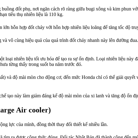
g buồng đốt phụ, nơi ngăn cách rõ ràng giữa bugi xông và kim phun vớ
hạn tiêu thụ nhiên liệu là 110 kg.
lớn hỗn hợp đốt cháy với hỗn hợp nhiên liệu loãng để tăng tốc độ truy
g và vô cùng hiệu quả của quá trình đốt cháy nhanh này lên đường đu
ột loại nhiên liệu tối ưu hóa để tạo ra sự ổn định. Loại nhiên liệu nà
hưa từng thấy trong suốt ba năm trước đó.
suất) và độ mài mòn cho động cơ, đến mức Honda chỉ có thể giải quyết 
ế tạo này làm giảm đáng kể độ mài mòn của xi lanh và tăng độ ổn định
arge Air cooler)
ộng lực của mình, đồng thời thay đổi thiết kế nhiều lần.
 đã tìm ra được công thức đúng. Đối tác Nhật Bản đã thành công đến mứ