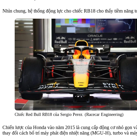
Nhìn chung, hệ thống động lực cho chiếc RB18 cho thấy tiềm năng toà
Chiếc Red Bull RB18 của Sergio Perez. (Racecar Engineering)
Chiến lược của Honda vào năm 2015 là cung cấp động cơ nhỏ gọn và c
thay đổi cách bố trí máy phát điện nhiệt năng (MGU-H), turbo và m