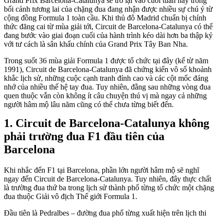
Grand Prix Barcelona-Catalunya sẽ trở lại vào cuối tuần này trong
bối cảnh tương lai của chặng đua đang nhận được nhiều sự chú ý từ
cộng đồng Formula 1 toàn cầu. Khi thủ đô Madrid chuẩn bị chính
thức đăng cai từ mùa giải tới, Circuit de Barcelona-Catalunya có thể
đang bước vào giai đoạn cuối của hành trình kéo dài hơn ba thập kỷ
với tư cách là sân khấu chính của Grand Prix Tây Ban Nha.
Trong suốt 36 mùa giải Formula 1 được tổ chức tại đây (kể từ năm
1991), Circuit de Barcelona-Catalunya đã chứng kiến vô số khoảnh
khắc lịch sử, những cuộc cạnh tranh đỉnh cao và các cột mốc đáng
nhớ của nhiều thế hệ tay đua. Tuy nhiên, đằng sau những vòng đua
quen thuộc vẫn còn không ít câu chuyện thú vị mà ngay cả những
người hâm mộ lâu năm cũng có thể chưa từng biết đến.
Circuit de Barcelona-Catalunya không
phải trường đua F1 đầu tiên của
Barcelona
Khi nhắc đến F1 tại Barcelona, phần lớn người hâm mộ sẽ nghĩ
ngay đến Circuit de Barcelona-Catalunya. Tuy nhiên, đây thực chất
là trường đua thứ ba trong lịch sử thành phố từng tổ chức một chặng
đua thuộc Giải vô địch Thế giới Formula 1.
Đầu tiên là Pedralbes – đường đua phố từng xuất hiện trên lịch thi