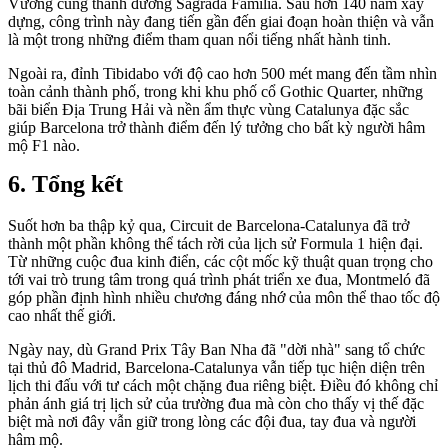
Vương cung thánh đường Sagrada Família. Sau hơn 140 năm xây
dựng, công trình này đang tiến gần đến giai đoạn hoàn thiện và vẫn
là một trong những điểm tham quan nổi tiếng nhất hành tinh.
Ngoài ra, đỉnh Tibidabo với độ cao hơn 500 mét mang đến tầm nhìn
toàn cảnh thành phố, trong khi khu phố cổ Gothic Quarter, những
bãi biển Địa Trung Hải và nền ẩm thực vùng Catalunya đặc sắc
giúp Barcelona trở thành điểm đến lý tưởng cho bất kỳ người hâm
mộ F1 nào.
Tổng kết
Suốt hơn ba thập kỷ qua, Circuit de Barcelona-Catalunya đã trở
thành một phần không thể tách rời của lịch sử Formula 1 hiện đại.
Từ những cuộc đua kinh điển, các cột mốc kỹ thuật quan trọng cho
tới vai trò trung tâm trong quá trình phát triển xe đua, Montmeló đã
góp phần định hình nhiều chương đáng nhớ của môn thể thao tốc độ
cao nhất thế giới.
Ngày nay, dù Grand Prix Tây Ban Nha đã "dời nhà" sang tổ chức
tại thủ đô Madrid, Barcelona-Catalunya vẫn tiếp tục hiện diện trên
lịch thi đấu với tư cách một chặng đua riêng biệt. Điều đó không chỉ
phản ánh giá trị lịch sử của trường đua mà còn cho thấy vị thế đặc
biệt mà nơi đây vẫn giữ trong lòng các đội đua, tay đua và người
hâm mộ.