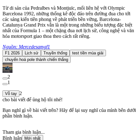
Từ di sản của Pedralbes và Montjuïc, mối liên hệ với Olympic
Barcelona 1992, những thống kê độc đáo trên đường đua cho tới
các sáng kiến tiên phong về phát triển bền vững, Barcelona-
Catalunya Grand Prix vẫn là một trong những biểu tượng đặc biệt
nhất của Formula 1 – một chặng đua nơi lịch sử, công nghệ và văn
hóa motorsport giao thoa theo cách rất riêng.
Nguồn: Mercedesamgf1
F1 2026
Lịch sử
Truyền thống
test tiền mùa giải
chuyển hoá pole thành chiến thắng
2
1
2
Vỗ tay
cho bài viết để ủng hộ tôi nhé!
Bạn nghĩ gì về bài viết trên? Hãy để lại suy nghĩ của mình bên dưới
phần bình luận.
Tham gia bình luận...
Bình luận
Mới nhất