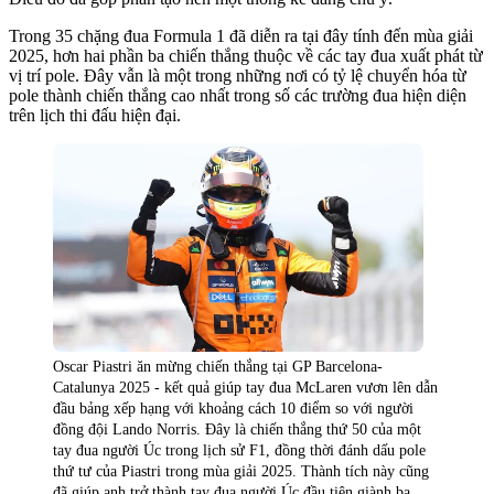
Trong 35 chặng đua Formula 1 đã diễn ra tại đây tính đến mùa giải
2025, hơn hai phần ba chiến thắng thuộc về các tay đua xuất phát từ
vị trí pole. Đây vẫn là một trong những nơi có tỷ lệ chuyển hóa từ
pole thành chiến thắng cao nhất trong số các trường đua hiện diện
trên lịch thi đấu hiện đại.
Oscar Piastri ăn mừng chiến thắng tại GP Barcelona-
Catalunya 2025 - kết quả giúp tay đua McLaren vươn lên dẫn
đầu bảng xếp hạng với khoảng cách 10 điểm so với người
đồng đội Lando Norris. Đây là chiến thắng thứ 50 của một
tay đua người Úc trong lịch sử F1, đồng thời đánh dấu pole
thứ tư của Piastri trong mùa giải 2025. Thành tích này cũng
đã giúp anh trở thành tay đua người Úc đầu tiên giành ba