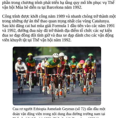
phần trong chương trình phát triển hạ tầng quy mô lớn phục vụ Thế
vận hội Mùa hè diễn ra tại Barcelona năm 1992.
Công trình được khởi công năm 1989 và nhanh chóng trở thành một
trong những dự án thể thao quan trọng nhất của vùng Catalunya.
Sau khi đăng cai hai mùa giải Formula 1 đầu tiên vào các năm 1991
và 1992, đường đua này đã trở thành địa điểm tổ chức các sự kiện
đua xe đạp đồng đội tính giờ và đua xe đạp dành cho các vận động
viên khuyết tật tại Thế vận hội năm 1992.
Cua rơ người Ethiopia Asmelash Geyesus (số 72) dẫn đầu một
đoàn vận động viên trong nội dung đua đường trường nam tại