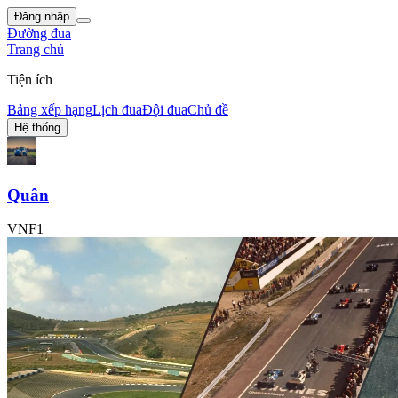
Đăng nhập
Đường đua
Trang chủ
Tiện ích
Bảng xếp hạng
Lịch đua
Đội đua
Chủ đề
Hệ thống
Quân
VNF1