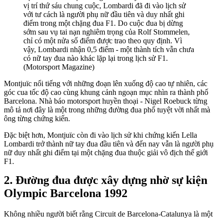
vị trí thứ sáu chung cuộc, Lombardi đã đi vào lịch sử
với tư cách là người phụ nữ đầu tiên và duy nhất ghi
điểm trong một chặng đua F1. Do cuộc đua bị dừng
sớm sau vụ tai nạn nghiêm trọng của Rolf Stommelen,
chỉ có một nửa số điểm được trao theo quy định. Vì
vậy, Lombardi nhận 0,5 điểm - một thành tích vẫn chưa
có nữ tay đua nào khác lặp lại trong lịch sử F1.
(Motorsport Magazine)
Montjuïc nổi tiếng với những đoạn lên xuống độ cao tự nhiên, các
góc cua tốc độ cao cùng khung cảnh ngoạn mục nhìn ra thành phố
Barcelona. Nhà báo motorsport huyền thoại - Nigel Roebuck từng
mô tả nơi đây là một trong những đường đua phố tuyệt vời nhất mà
ông từng chứng kiến.
Đặc biệt hơn, Montjuïc còn đi vào lịch sử khi chứng kiến Lella
Lombardi trở thành nữ tay đua đầu tiên và đến nay vẫn là người phụ
nữ duy nhất ghi điểm tại một chặng đua thuộc giải vô địch thế giới
F1.
Đường đua được xây dựng nhờ sự kiện
Olympic Barcelona 1992
Không nhiều người biết rằng Circuit de Barcelona-Catalunya là một