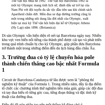
Thế vận hội Mùa hè 1992. Thế vận hội Barcelona 1992 là
một kỳ Olympic mang tính lịch sử, đánh dấu sự trở lại của
Nam Phi với đội tuyển đa sắc tộc đầu tiên sau khi chính sách
Apartheid chấm dứt. Môn đua xe đạp đường trường cũng là
một trong những nội dung lâu đời nhất của Olympic, xuất
hiện tại mọi kỳ Thế vận hội hiện đại kể từ Olympic Athens
(Hy Lạp) năm 1896. (Britannica)
Di sản Olympic vẫn hiện diện rõ nét tại Barcelona ngày nay. Nhiều
khu vực ven biển nổi tiếng của thành phố được cải tạo và phát triển
trong quá trình chuẩn bị cho kỳ Olympic, góp phần đưa Barcelona
trở thành một trong những điểm đến du lịch hàng đầu châu Âu.
Trường đua có tỷ lệ chuyển hóa pole
thành chiến thắng cao bậc nhất Formula
1
Circuit de Barcelona-Catalunya từ lâu được xem là "phòng thí
nghiệm kỹ thuật" của Formula 1. Trong nhiều năm, đây là địa điểm
tổ chức các chương trình thử nghiệm tiền mùa giải, giúp các đội đua
và tay đua hiểu rõ từng góc cua, từng đoạn thẳng và đặc tính kỹ
thuật của đường đua.
Điều đó đã góp phần tạo nên một thống kê đáng chú ý.