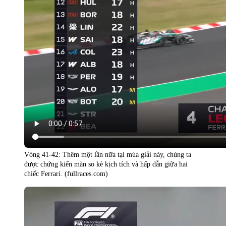
Vòng 41-42: Thêm một lần nữa tại mùa giải này, chúng ta
được chứng kiến màn so kè kịch tích và hấp dẫn giữa hai
chiếc Ferrari. (fullraces.com)