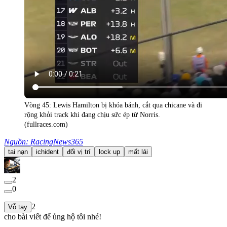
Vòng 45: Lewis Hamilton bị khóa bánh, cắt qua chicane và đi
rộng khỏi track khi đang chịu sức ép từ Norris.
(fullraces.com)
Nguồn: RacingNews365
tai nạn
ichident
đổi vị trí
lock up
mất lái
2
0
2
Vỗ tay
cho bài viết để ủng hộ tôi nhé!