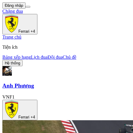
Đăng nhập
Chặng đua
Ferrari +4
Trang chủ
Tiện ích
Bảng xếp hạng
Lịch đua
Đội đua
Chủ đề
Hệ thống
Anh Phương
VNF1
Ferrari +4