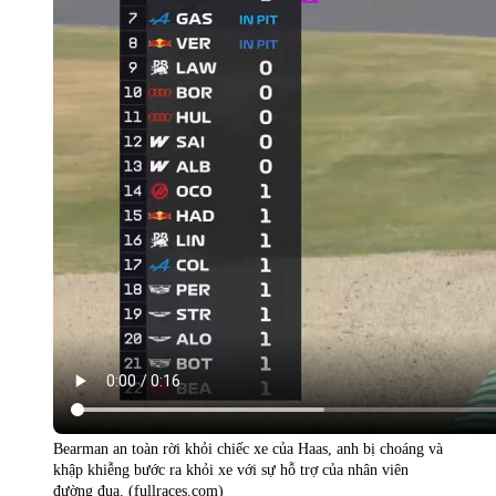
Bearman an toàn rời khỏi chiếc xe của Haas, anh bị choáng và
khập khiễng bước ra khỏi xe với sự hỗ trợ của nhân viên
đường đua. (fullraces.com)