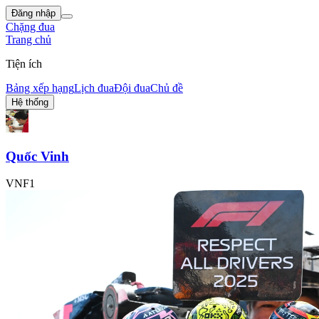
Đăng nhập
Chặng đua
Trang chủ
Tiện ích
Bảng xếp hạng
Lịch đua
Đội đua
Chủ đề
Hệ thống
Quốc Vinh
VNF1