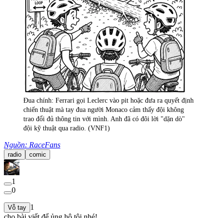
Đua chính: Ferrari gọi Leclerc vào pit hoặc đưa ra quyết định
chiến thuật mà tay đua người Monaco cảm thấy đội không
trao đổi đủ thông tin với mình. Anh đã có đôi lời "dặn dò"
đội kỹ thuật qua radio. (VNF1)
Nguồn: RaceFans
radio
comic
1
0
1
Vỗ tay
cho bài viết để ủng hộ tôi nhé!