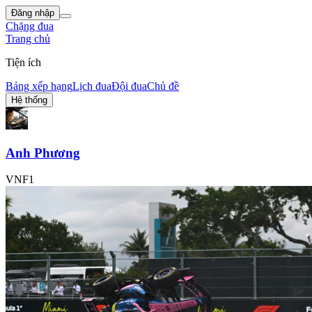
Đăng nhập
Chặng đua
Trang chủ
Tiện ích
Bảng xếp hạng
Lịch đua
Đội đua
Chủ đề
Hệ thống
Anh Phương
VNF1