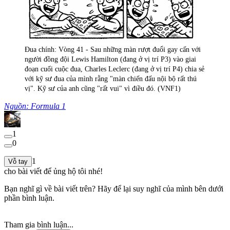
Đua chính: Vòng 41 - Sau những màn rượt đuổi gay cấn với
người đồng đội Lewis Hamilton (đang ở vị trí P3) vào giai
đoạn cuối cuộc đua, Charles Leclerc (đang ở vị trí P4) chia sẻ
với kỹ sư đua của mình rằng "màn chiến đấu nội bộ rất thú
vị". Kỹ sư của anh cũng "rất vui" vì điều đó. (VNF1)
Nguồn: Formula 1
1
0
1
Vỗ tay
cho bài viết để ủng hộ tôi nhé!
Bạn nghĩ gì về bài viết trên? Hãy để lại suy nghĩ của mình bên dưới
phần bình luận.
Tham gia bình luận...