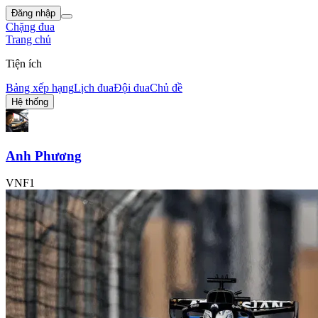
Đăng nhập
Chặng đua
Trang chủ
Tiện ích
Bảng xếp hạng
Lịch đua
Đội đua
Chủ đề
Hệ thống
Anh Phương
VNF1