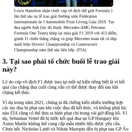
Lewis Hamilton nhận chiếc cúp vô địch thế giới Formula 1
lần thứ sáu tại lễ trao giải thường niên Fédération
Internationale de l'Automobile Prize Giving Gala 2019. Tay
đua người Anh (lúc đó thuộc Mercedes-AMG Petronas
Formula One Team) khép lại mùa giải F1 2019 với 413 điểm,
giành 11 chiến thắng chặng và giúp Mercedes hoàn tất cú đúp
danh hiệu Drivers' Championship và Constructors'
Championship năm thứ sáu liên tiếp. (FIA)
Tại sao phải tổ chức buổi lễ trao giải
này?
Lý do cúp vô địch F1 được trao tại một sự kiện riêng biệt là vì kết
quả của chặng đua cuối cùng vẫn có thể được thay đổi sau khi
chặng kết thúc.
Ví dụ trong năm 2021, chúng ta đã chứng kiến nhiều trường hợp
các tay đua bị phạt sau khi cuộc đua đã kết thúc, và không phải lúc
nào FIA cũng có thể đưa ra hình phạt chỉ trong vài giờ đồng hồ. Ví
dụ, Sebastian Vettel đã bị tước kết quả đua tại GP Hungary khi
Aston Martin không thể cung cấp mẫu nhiên liệu được yêu cầu.
Chưa hết, Nicholas Latifi và Nikita Mazepin đều bị phạt sau GP Áo