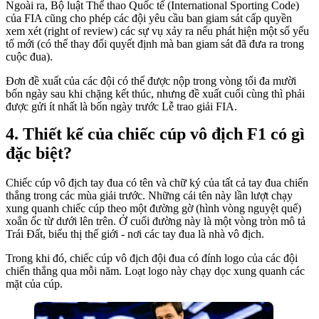
Ngoài ra, Bộ luật Thể thao Quốc tế (International Sporting Code)
của FIA cũng cho phép các đội yêu cầu ban giam sát cấp quyền
xem xét (right of review) các sự vụ xảy ra nếu phát hiện một số yếu
tố mới (có thể thay đổi quyết định mà ban giam sát đã đưa ra trong
cuộc đua).
Đơn đề xuất của các đội có thể được nộp trong vòng tối đa mười
bốn ngày sau khi chặng kết thúc, nhưng đề xuất cuối cùng thì phải
được gửi ít nhất là bốn ngày trước Lễ trao giải FIA.
Thiết kế của chiếc cúp vô địch F1 có gì
đặc biệt?
Chiếc cúp vô địch tay đua có tên và chữ ký của tất cả tay đua chiến
thắng trong các mùa giải trước. Những cái tên này lần lượt chạy
xung quanh chiếc cúp theo một đường gờ (hình vòng nguyệt quế)
xoắn ốc từ dưới lên trên. Ở cuối đường này là một vòng tròn mô tả
Trái Đất, biểu thị thế giới - nơi các tay đua là nhà vô địch.
Trong khi đó, chiếc cúp vô địch đội đua có đính logo của các đội
chiến thắng qua mỗi năm. Loạt logo này chạy dọc xung quanh các
mặt của cúp.