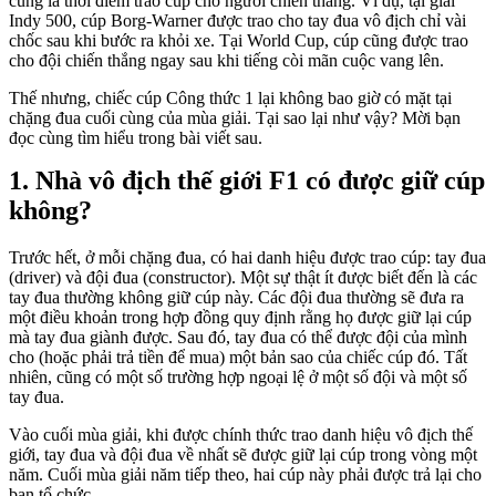
cũng là thời điểm trao cúp cho người chiến thắng. Ví dụ, tại giải
Indy 500, cúp Borg-Warner được trao cho tay đua vô địch chỉ vài
chốc sau khi bước ra khỏi xe. Tại World Cup, cúp cũng được trao
cho đội chiến thắng ngay sau khi tiếng còi mãn cuộc vang lên.
Thế nhưng, chiếc cúp Công thức 1 lại không bao giờ có mặt tại
chặng đua cuối cùng của mùa giải. Tại sao lại như vậy? Mời bạn
đọc cùng tìm hiểu trong bài viết sau.
Nhà vô địch thế giới F1 có được giữ cúp
không?
Trước hết, ở mỗi chặng đua, có hai danh hiệu được trao cúp: tay đua
(driver) và đội đua (constructor). Một sự thật ít được biết đến là các
tay đua thường không giữ cúp này. Các đội đua thường sẽ đưa ra
một điều khoản trong hợp đồng quy định rằng họ được giữ lại cúp
mà tay đua giành được. Sau đó, tay đua có thể được đội của mình
cho (hoặc phải trả tiền để mua) một bản sao của chiếc cúp đó. Tất
nhiên, cũng có một số trường hợp ngoại lệ ở một số đội và một số
tay đua.
Vào cuối mùa giải, khi được chính thức trao danh hiệu vô địch thế
giới, tay đua và đội đua về nhất sẽ được giữ lại cúp trong vòng một
năm. Cuối mùa giải năm tiếp theo, hai cúp này phải được trả lại cho
ban tổ chức.