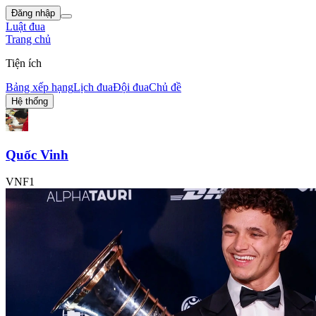
Đăng nhập
Luật đua
Trang chủ
Tiện ích
Bảng xếp hạng
Lịch đua
Đội đua
Chủ đề
Hệ thống
Quốc Vinh
VNF1