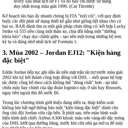
livery xấu nhất lịch sử F1 và nó này chỉ được sử dụng
duy nhất trong mùa giải 1999. (Car Throttle)
Kế hoạch táo bạo ấy nhanh chóng bị FIA "tuýt còi", với quy định
buộc các đội phải sử dụng thiết kế gần như giống hệt nhau cho cả
hai xe. BAR đành tìm ra một giải pháp chưa từng có: kết hợp Lucky
Strike và 555 trên cùng một thân xe, chia đôi bằng một "đường
khóa kéo" chạy dọc chính giữa – tạo nên một trong những bộ tem
kỳ lạ và đáng nhớ nhất lịch sử Formula 1.
Mùa 2002 – Jordan EJ12: "Kiện hàng
đặc biệt"
Eddie Jordan tiếp tục ghi dấu ấn trên mặt trận tài trợ trước mùa giải
2002 khi ký kết thành công hợp đồng với DHL – mối quan hệ hợp
tác được công bố theo cách không thể "đúng chất" hơn - tại nhà
chứa máy bay chính của tập đoàn logistics này ở sân bay Brussels,
ngay bên ngoài thủ đô nước Bỉ.
Trong lúc chương trình giới thiệu đang diễn ra, tháp kiểm soát
không lưu bất ngờ thông báo một "kiện hàng đặc biệt" dành cho
ông chủ đội Jordan vừa cập bến. Ít phút sau, trên màn hình xuất
hiện hình ảnh chiếc Airbus A300 khoác màu sơn vàng-đỏ đặc trưng
của DHL lướt qua đường băng, trước khi cửa nhà ga mở ra để máy