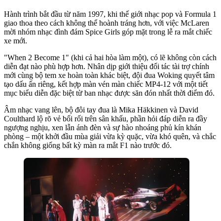
Hành trình bắt đầu từ năm 1997, khi thế giới nhạc pop và Formula 1
giao thoa theo cách không thể hoành tráng hơn, với việc McLaren
mời nhóm nhạc đình đám Spice Girls góp mặt trong lễ ra mắt chiếc
xe mới.
"When 2 Become 1" (khi cả hai hòa làm một), có lẽ không còn cách
diễn đạt nào phù hợp hơn. Nhân dịp giới thiệu đối tác tài trợ chính
mới cùng bộ tem xe hoàn toàn khác biệt, đội đua Woking quyết tâm
tạo dấu ấn riêng, kết hợp màn vén màn chiếc MP4-12 với một tiết
mục biểu diễn đặc biệt từ ban nhạc được săn đón nhất thời điểm đó.
Âm nhạc vang lên, bộ đôi tay đua là Mika Häkkinen và David
Coulthard lộ rõ vẻ bối rối trên sân khấu, phần hỏi đáp diễn ra đầy
ngượng nghịu, xen lẫn ánh đèn và sự hào nhoáng phủ kín khán
phòng – một khởi đầu mùa giải vừa kỳ quặc, vừa khó quên, và chắc
chắn không giống bất kỳ màn ra mắt F1 nào trước đó.