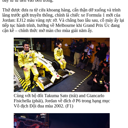
bay từ từ tiến vào bên trong.
Thứ được đưa ra từ cửa khoang hàng, cẩn thận dỡ xuống và trình
làng trước giới truyền thông, chính là chiếc xe Formula 1 mới của
Jordan: EJ12 màu vàng rực rỡ. Và chẳng bao lâu sau, cỗ máy ấy lại
tiếp tục hành trình, hướng về Melbourne khi Grand Prix Úc đang
cận kề – chính thức mở màn cho mùa giải năm ấy.
Cùng với bộ đôi Takuma Sato (trái) and Giancarlo
Fisichella (phải), Jordan về đích ở P6 trong hạng mục
Vô địch Đội đua mùa 2002. (F1)