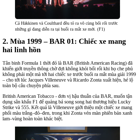
Cả Häkkinen và Coulthard đều tỏ ra vô cùng bối rối trước
những gì đang diễn ra tại buổi ra mắt xe mới. (F1)
Mùa 1999 – BAR 01: Chiếc xe mang
hai linh hồn
Tân binh Formula 1 thời đó là BAR (British American Racing) đã
khiến giới truyền thông chờ đợi không khỏi bối rối khi họ che phủ
không phải một mà tới hai chiếc xe trước buổi ra mắt mùa giải 1999
– cho tới lúc Jacques Villeneuve và Ricardo Zonta xuất hiện, hé lộ
toàn bộ câu chuyện phía sau.
British American Tobacco - đơn vị hậu thuẫn của BAR, muốn tận
dụng sân khấu F1 để quảng bá song song hai thương hiệu Lucky
Strike và 555. Kết quả là Villeneuve giới thiệu một chiếc xe mang
phối màu trắng–đỏ–đen, trong khi Zonta vén màn phiên bản xanh
lam–vàng hoàn toàn khác biệt.