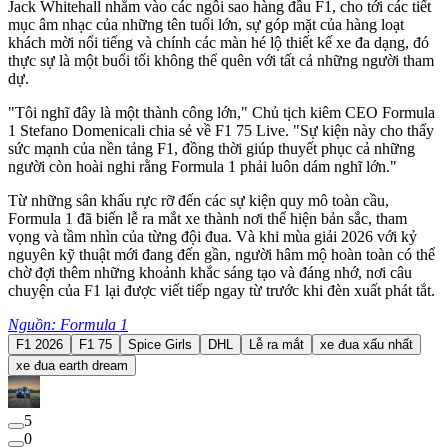
Jack Whitehall nhắm vào các ngôi sao hàng đầu F1, cho tới các tiết
mục âm nhạc của những tên tuổi lớn, sự góp mặt của hàng loạt
khách mời nổi tiếng và chính các màn hé lộ thiết kế xe đa dạng, đó
thực sự là một buổi tối không thể quên với tất cả những người tham
dự.
"Tôi nghĩ đây là một thành công lớn," Chủ tịch kiêm CEO Formula
1 Stefano Domenicali chia sẻ về F1 75 Live. "Sự kiện này cho thấy
sức mạnh của nền tảng F1, đồng thời giúp thuyết phục cả những
người còn hoài nghi rằng Formula 1 phải luôn dám nghĩ lớn."
Từ những sân khấu rực rỡ đến các sự kiện quy mô toàn cầu,
Formula 1 đã biến lễ ra mắt xe thành nơi thể hiện bản sắc, tham
vọng và tầm nhìn của từng đội đua. Và khi mùa giải 2026 với kỷ
nguyên kỹ thuật mới đang đến gần, người hâm mộ hoàn toàn có thể
chờ đợi thêm những khoảnh khắc sáng tạo và đáng nhớ, nơi câu
chuyện của F1 lại được viết tiếp ngay từ trước khi đèn xuất phát tắt.
Nguồn: Formula 1
F1 2026
F1 75
Spice Girls
DHL
Lễ ra mắt
xe đua xấu nhất
xe đua earth dream
5
0