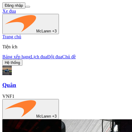
Đăng nhập
Xe đua
McLaren +3
Trang chủ
Tiện ích
Bảng xếp hạng
Lịch đua
Đội đua
Chủ đề
Hệ thống
Quân
VNF1
McLaren +3