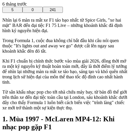
6 tháng trước
5
0
241
Nhìn lại 6 màn ra mắt xe F1 táo bạo nhất: từ Spice Girls, "xe hai
mặt" BAR đến đại tiệc F1 75 Live – những khoảnh khắc đã định
hình kỷ nguyên hiện đại.
Trong Formula 1, cuộc đua không chỉ bắt đầu khi câu nói quen
thuộc "It's lights out and away we go" được cất lên ngay sau
khoảnh khắc đèn đỏ tắt.
Khi F1 chuẩn bị chính thức bước vào mùa giải 2026, đồng thời mở
ra một kỷ nguyên kỹ thuật hoàn toàn mới, đây là thời điểm lý tưởng
để nhìn lại những màn ra mắt xe táo bạo, sáng tạo và khó quên nhất
trong lịch sử hiện đại của môn thể thao tốc độ đỉnh cao nhất hành
tinh.
Từ sân khấu nhạc pop cho tới nhà chứa máy bay, từ bản đồ thế giới
trên thân xe đến đại tiệc toàn cầu tại London, sáu khoảnh khắc dưới
đây cho thấy Formula 1 luôn biết cách biến việc "trình làng" chiếc
xe mới trở thành một sự kiện thực thụ.
Mùa 1997 - McLaren MP4-12: Khi
nhạc pop gặp F1