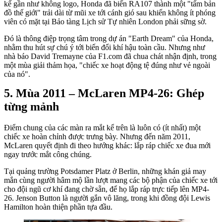
kế gần như không logo, Honda đã biến RA107 thành một "tấm bản
đồ thế giới" trải dài từ mũi xe tới cánh gió sau khiến không ít phóng
viên có mặt tại Bảo tàng Lịch sử Tự nhiên London phải sững sờ.
Đó là thông điệp trọng tâm trong dự án "Earth Dream" của Honda,
nhằm thu hút sự chú ý tới biến đổi khí hậu toàn cầu. Nhưng như
nhà báo David Tremayne của F1.com đã chua chát nhận định, trong
một mùa giải thảm họa, "chiếc xe hoạt động tệ đúng như vẻ ngoài
của nó".
Mùa 2011 – McLaren MP4-26: Ghép
từng mảnh
Điểm chung của các màn ra mắt kể trên là luôn có (ít nhất) một
chiếc xe hoàn chỉnh được trưng bày. Nhưng đến năm 2011,
McLaren quyết định đi theo hướng khác: lắp ráp chiếc xe đua mới
ngay trước mắt công chúng.
Tại quảng trường Potsdamer Platz ở Berlin, những khán giả may
mắn cùng người hâm mộ lần lượt mang các bộ phận của chiếc xe tới
cho đội ngũ cơ khí đang chờ sẵn, để họ lắp ráp trực tiếp lên MP4-
26. Jenson Button là người gắn vô lăng, trong khi đồng đội Lewis
Hamilton hoàn thiện phần tựa đầu.