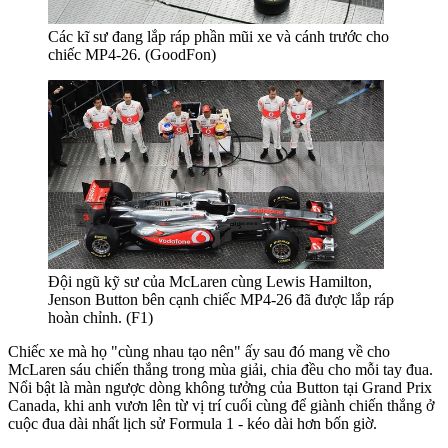
Các kĩ sư đang lắp ráp phần mũi xe và cánh trước cho
chiếc MP4-26. (GoodFon)
Đội ngũ kỹ sư của McLaren cùng Lewis Hamilton,
Jenson Button bên cạnh chiếc MP4-26 đã được lắp ráp
hoàn chỉnh. (F1)
Chiếc xe mà họ "cùng nhau tạo nên" ấy sau đó mang về cho
McLaren sáu chiến thắng trong mùa giải, chia đều cho mỗi tay đua.
Nổi bật là màn ngược dòng không tưởng của Button tại Grand Prix
Canada, khi anh vươn lên từ vị trí cuối cùng để giành chiến thắng ở
cuộc đua dài nhất lịch sử Formula 1 - kéo dài hơn bốn giờ.