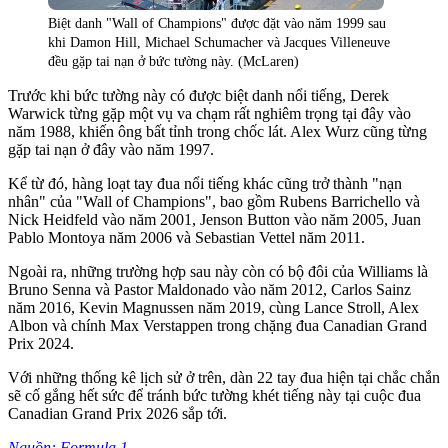
Biệt danh "Wall of Champions" được đặt vào năm 1999 sau
khi Damon Hill, Michael Schumacher và Jacques Villeneuve
đều gặp tai nạn ở bức tường này. (McLaren)
Trước khi bức tường này có được biệt danh nổi tiếng, Derek
Warwick từng gặp một vụ va chạm rất nghiêm trọng tại đây vào
năm 1988, khiến ông bất tỉnh trong chốc lát. Alex Wurz cũng từng
gặp tai nạn ở đây vào năm 1997.
Kể từ đó, hàng loạt tay đua nổi tiếng khác cũng trở thành "nạn
nhân" của "Wall of Champions", bao gồm Rubens Barrichello và
Nick Heidfeld vào năm 2001, Jenson Button vào năm 2005, Juan
Pablo Montoya năm 2006 và Sebastian Vettel năm 2011.
Ngoài ra, những trường hợp sau này còn có bộ đôi của Williams là
Bruno Senna và Pastor Maldonado vào năm 2012, Carlos Sainz
năm 2016, Kevin Magnussen năm 2019, cùng Lance Stroll, Alex
Albon và chính Max Verstappen trong chặng đua Canadian Grand
Prix 2024.
Với những thống kê lịch sử ở trên, dàn 22 tay đua hiện tại chắc chắn
sẽ cố gắng hết sức để tránh bức tường khét tiếng này tại cuộc đua
Canadian Grand Prix 2026 sắp tới.
Nguồn: Formula 1