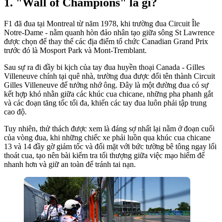
"Wall of Champions" là gì?
F1 đã đua tại Montreal từ năm 1978, khi trường đua Circuit Île
Notre-Dame - nằm quanh hòn đảo nhân tạo giữa sông St Lawrence
được chọn để thay thế các địa điểm tổ chức Canadian Grand Prix
trước đó là Mosport Park và Mont-Tremblant.
Sau sự ra đi đầy bi kịch của tay đua huyền thoại Canada - Gilles
Villeneuve chính tại quê nhà, trường đua được đổi tên thành Circuit
Gilles Villeneuve để tưởng nhớ ông. Đây là một đường đua có sự
kết hợp khó nhằn giữa các khúc cua chicane, những pha phanh gắt
và các đoạn tăng tốc tối đa, khiến các tay đua luôn phải tập trung
cao độ.
Tuy nhiên, thử thách được xem là đáng sợ nhất lại nằm ở đoạn cuối
của vòng đua, khi những chiếc xe phải luồn qua khúc cua chicane
13 và 14 đầy gờ giảm tốc và đối mặt với bức tường bê tông ngay lối
thoát cua, tạo nên bài kiểm tra tối thượng giữa việc mạo hiểm để
nhanh hơn và giữ an toàn để tránh tai nạn.