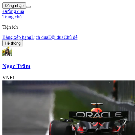
Đăng nhập
Đường đua
Trang chủ
Tiện ích
Bảng xếp hạng
Lịch đua
Đội đua
Chủ đề
Hệ thống
Ngọc Trâm
VNF1