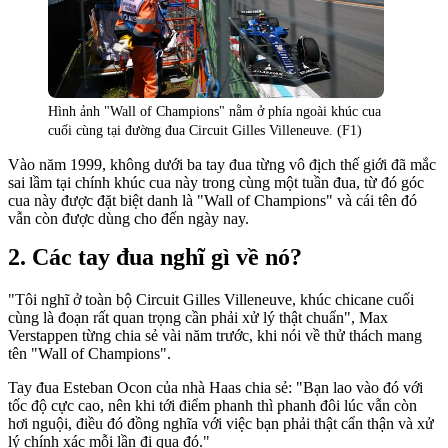
Hình ảnh "Wall of Champions" nằm ở phía ngoài khúc cua
cuối cùng tại đường đua Circuit Gilles Villeneuve. (F1)
Vào năm 1999, không dưới ba tay đua từng vô địch thế giới đã mắc
sai lầm tại chính khúc cua này trong cùng một tuần đua, từ đó góc
cua này được đặt biệt danh là "Wall of Champions" và cái tên đó
vẫn còn được dùng cho đến ngày nay.
Các tay đua nghĩ gì về nó?
"Tôi nghĩ ở toàn bộ Circuit Gilles Villeneuve, khúc chicane cuối
cùng là đoạn rất quan trọng cần phải xử lý thật chuẩn", Max
Verstappen từng chia sẻ vài năm trước, khi nói về thử thách mang
tên "Wall of Champions".
Tay đua Esteban Ocon của nhà Haas chia sẻ: "Bạn lao vào đó với
tốc độ cực cao, nên khi tới điểm phanh thì phanh đôi lúc vẫn còn
hơi nguội, điều đó đồng nghĩa với việc bạn phải thật cẩn thận và xử
lý chính xác mỗi lần đi qua đó."