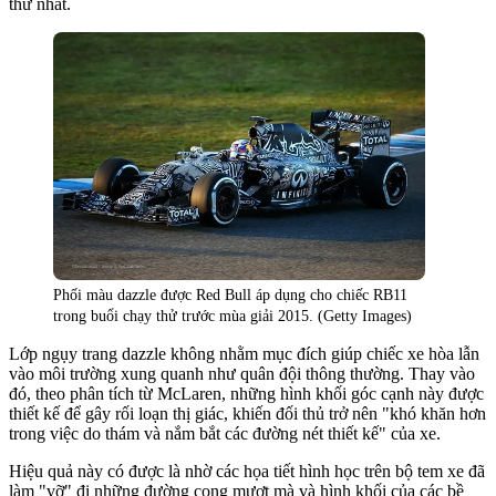
thứ nhất.
Phối màu dazzle được Red Bull áp dụng cho chiếc RB11
trong buổi chạy thử trước mùa giải 2015. (Getty Images)
Lớp ngụy trang dazzle không nhằm mục đích giúp chiếc xe hòa lẫn
vào môi trường xung quanh như quân đội thông thường. Thay vào
đó, theo phân tích từ McLaren, những hình khối góc cạnh này được
thiết kế để gây rối loạn thị giác, khiến đối thủ trở nên "khó khăn hơn
trong việc do thám và nắm bắt các đường nét thiết kế" của xe.
Hiệu quả này có được là nhờ các họa tiết hình học trên bộ tem xe đã
làm "vỡ" đi những đường cong mượt mà và hình khối của các bề