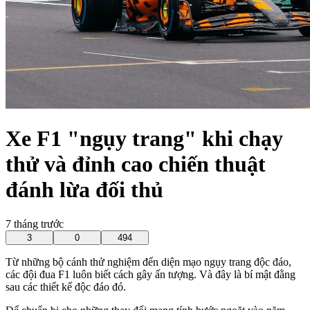
Xe F1 "ngụy trang" khi chạy
thử và đỉnh cao chiến thuật
đánh lừa đối thủ
7 tháng trước
3
0
494
Từ những bộ cánh thử nghiệm đến diện mạo ngụy trang độc đáo,
các đội đua F1 luôn biết cách gây ấn tượng. Và đây là bí mật đằng
sau các thiết kế độc đáo đó.