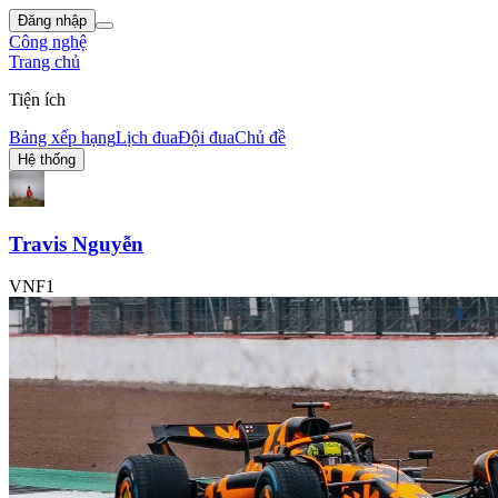
Đăng nhập
Công nghệ
Trang chủ
Tiện ích
Bảng xếp hạng
Lịch đua
Đội đua
Chủ đề
Hệ thống
Travis Nguyễn
VNF1