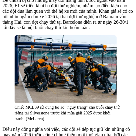
Để chuẩn bị cho những thay đổi mang tính bước ngoặt vào năm
2026, F1 sẽ triển khai ba đợt thử nghiệm, nhằm tạo điều kiện cho
các đội đua làm quen với thế hệ xe mới của mình. Khán giả sẽ có cơ
hội nhìn ngắm dàn xe 2026 tại hai đợt thử nghiệm ở Bahrain vào
tháng Hai, còn đợt chạy thử tại Barcelona diễn ra từ ngày 26-30/1
tới đây sẽ là một buổi chạy thử kín hoàn toàn.
Chiếc MCL39 sử dụng bộ áo "ngụy trang" cho buổi chạy thử
riêng tại Silverstone trước khi mùa giải 2025 được khởi
tranh. (McLaren)
Điều này đồng nghĩa với việc, các đội sẽ tiếp tục giữ kín những cỗ
máy năm 2026 trước công chúng thêm một thời gian nữa, bởi các