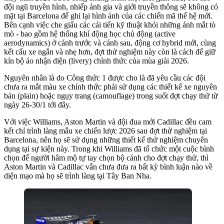
đội ngũ truyền hình, nhiếp ảnh gia và giới truyền thông sẽ không có
mặt tại Barcelona để ghi lại hình ảnh của các chiến mã thế hệ mới.
Bên cạnh việc che giấu các cải tiến kỹ thuật khỏi những ánh mắt tò
mò - bao gồm hệ thống khí động học chủ động (active
aerodynamics) ở cánh trước và cánh sau, động cơ hybrid mới, cùng
kết cấu xe ngắn và nhẹ hơn, đợt thử nghiệm này còn là cách để giữ
kín bộ áo nhận diện (livery) chính thức của mùa giải 2026.
Nguyên nhân là do Công thức 1 được cho là đã yêu cầu các đội
chưa ra mắt màu xe chính thức phải sử dụng các thiết kế xe nguyên
bản (plain) hoặc ngụy trang (camouflage) trong suốt đợt chạy thử từ
ngày 26-30/1 tới đây.
Với việc Williams, Aston Martin và đội đua mới Cadillac đều cam
kết chỉ trình làng mẫu xe chiến lược 2026 sau đợt thử nghiệm tại
Barcelona, nên họ sẽ sử dụng những thiết kế thử nghiệm chuyên
dụng tại sự kiện này. Trong khi Williams đã tổ chức một cuộc bình
chọn để người hâm mộ tự tay chọn bộ cánh cho đợt chạy thử, thì
Aston Martin và Cadillac vẫn chưa đưa ra bất kỳ bình luận nào về
diện mạo mà họ sẽ trình làng tại Tây Ban Nha.