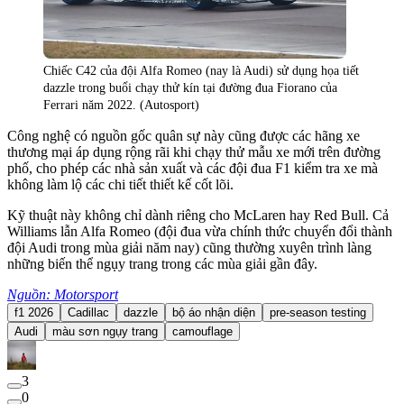
Chiếc C42 của đội Alfa Romeo (nay là Audi) sử dụng họa tiết
dazzle trong buổi chạy thử kín tại đường đua Fiorano của
Ferrari năm 2022. (Autosport)
Công nghệ có nguồn gốc quân sự này cũng được các hãng xe
thương mại áp dụng rộng rãi khi chạy thử mẫu xe mới trên đường
phố, cho phép các nhà sản xuất và các đội đua F1 kiểm tra xe mà
không làm lộ các chi tiết thiết kế cốt lõi.
Kỹ thuật này không chỉ dành riêng cho McLaren hay Red Bull. Cả
Williams lẫn Alfa Romeo (đội đua vừa chính thức chuyển đổi thành
đội Audi trong mùa giải năm nay) cũng thường xuyên trình làng
những biến thể ngụy trang trong các mùa giải gần đây.
Nguồn: Motorsport
f1 2026
Cadillac
dazzle
bộ áo nhận diện
pre-season testing
Audi
màu sơn ngụy trang
camouflage
3
0