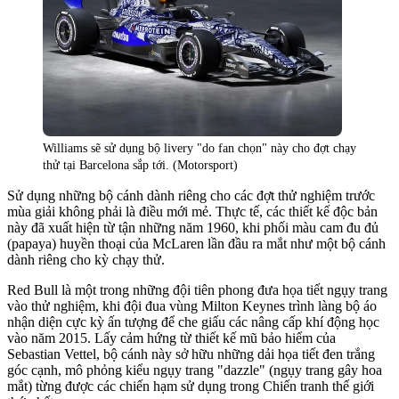
Williams sẽ sử dụng bộ livery "do fan chọn" này cho đợt chạy
thử tại Barcelona sắp tới. (Motorsport)
Sử dụng những bộ cánh dành riêng cho các đợt thử nghiệm trước
mùa giải không phải là điều mới mẻ. Thực tế, các thiết kế độc bản
này đã xuất hiện từ tận những năm 1960, khi phối màu cam đu đủ
(papaya) huyền thoại của McLaren lần đầu ra mắt như một bộ cánh
dành riêng cho kỳ chạy thử.
Red Bull là một trong những đội tiên phong đưa họa tiết ngụy trang
vào thử nghiệm, khi đội đua vùng Milton Keynes trình làng bộ áo
nhận diện cực kỳ ấn tượng để che giấu các nâng cấp khí động học
vào năm 2015. Lấy cảm hứng từ thiết kế mũ bảo hiểm của
Sebastian Vettel, bộ cánh này sở hữu những dải họa tiết đen trắng
góc cạnh, mô phỏng kiểu ngụy trang "dazzle" (ngụy trang gây hoa
mắt) từng được các chiến hạm sử dụng trong Chiến tranh thế giới