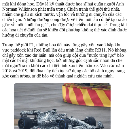
mặt khí động học. Đây là kỹ thuật được họa sĩ hải quân người Anh
Norman Wilkinson phát triển trong Chiến tranh thế giới thứ nhất,
nhằm che giấu đi kích thước, vận tốc và hướng di chuyển của các
chiến hạm. Những đường cong được vẽ trên mũi tàu có thể tạo ra ảo
giác về một "mũi tàu giả", che đậy được chiều dài thực tế. Trong khi
các họa tiết ở đuôi tàu sẽ khiến đối phương không thể xác định được
hướng di chuyển của tàu.
Trong thế giới F1, những họa tiết này từng gây xôn xao khắp khu
vực paddock khi Red Bull lần đầu trình làng chiếc RB11. Nó không
chỉ gây xôn xao dư luận, mà còn giúp đội đua "nước tăng lực" bảo
mật các bí mật khí động học, bởi những góc cạnh sắc nhọn đã che
mắt người xem khỏi các chi tiết tinh xảo trên thân xe. Vào các năm
2018 và 2019, đội đua này tiếp tục sử dụng các bộ cánh ngụy trang
góc cạnh tương tự để bảo vệ thành quả nghiên cứu của mình.