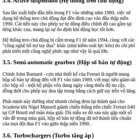
Active suspension (Hệ thống treo chủ động)
Sau lần xuất hiện đầu tiên trong F1 vào những năm 1980, việc sử
dụng hệ thống treo chủ động đạt đến đỉnh cao vào đầu thập niên
1990. Cải tiến này cho phép xe tự động điều chỉnh độ cao gầm tại
từng khúc cua, mang lại sự ổn định khí động học tốt hơn.
Hệ thống treo chủ động bị cấm trong F1 từ năm 1994, cùng với các
"công nghệ hỗ trợ tay đua" khác (như kiểm soát lực kéo) do chi phí
phát triển một công nghệ phức tạp như vậy là quá lớn.
Semi-automatic gearbox (Hộp số bán tự động)
Chính John Barnard - cựu nhà thiết kế của Ferrari là người mang
hộp số bán tự động đến với F1 vào năm 1989, với mục tiêu giảm tải
cho hộp số - một bộ phận vốn đang ngày càng thiếu độ tin cậy,
đồng thời cho phép tay đua tập trung bằng cách giữ tay trên vô lăng.
Phát minh này dường như nhanh chóng đem lại thành quả cho
Scuderia khi Nigel Mansell giành chiến thắng trên chiếc Ferrari 640
tại GP Brazil mở màn mùa giải. Dù mẫu xe đó sau này gặp một số
vấn đề trong mùa giải, hộp số bán tự động đã trở thành tiêu chuẩn
của mọi đội đua F1 vào giữa thập niên 1990.
Turbochargers (Turbo tăng áp）