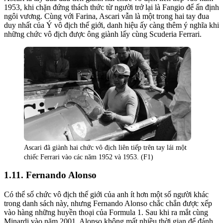
1953, khi chặn đứng thách thức từ người trở lại là Fangio để ấn định
ngôi vương. Cùng với Farina, Ascari vẫn là một trong hai tay đua
duy nhất của Ý vô địch thế giới, danh hiệu ấy càng thêm ý nghĩa khi
những chức vô địch được ông giành lấy cùng Scuderia Ferrari.
Ascari đã giành hai chức vô địch liên tiếp trên tay lái một
chiếc Ferrari vào các năm 1952 và 1953. (F1)
Fernando Alonso
Có thể số chức vô địch thế giới của anh ít hơn một số người khác
trong danh sách này, nhưng Fernando Alonso chắc chắn được xếp
vào hàng những huyền thoại của Formula 1. Sau khi ra mắt cùng
Minardi vào năm 2001, Alonso không mất nhiều thời gian để đánh