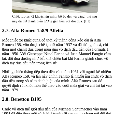
Chiếc Lotus 72 khoác lên mình bộ áo đen và vàng, thứ sau
này đã trở thành biểu tượng gắn liền với đội đua. (F1)
Alfa Romeo 158/9 Alfetta
Một chiếc xe khác cũng có thời kỳ thành công kéo dài là Alfa
Romeo 158, vốn được chế tạo từ năm 1937 và đã thắng tất cả, chỉ
thua một chặng đua trong mùa giải vô địch đầu tiên của Formula 1
năm 1950. Với Giuseppe 'Nino' Farina và Juan Manuel Fangio cầm
lái, đội đua dường như bất khả chiến bại khi Farina giành chức vô
địch tay đua đầu tiên trong lịch sử.
Những chiến thắng tiếp theo đến vào năm 1951 với người kế nhiệm
Alfa Romeo 159, và lần này chính Fangio là người ẵm chức vô địch
đầu tiên trong số năm danh hiệu của mình. Alfa Romeo sau đó
quyết định rút khỏi môn thể thao vào cuối mùa giải và chỉ trở lại vào
năm 1979.
Benetton B195
Chức vô địch thế giới đầu tiên của Michael Schumacher vào năm
1994 đã đến theo một cách khá tranh cãi sau vụ va chạm với đối thủ