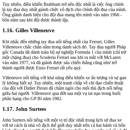
Tuy nhiên, điều khiến Brabham trở nên độc nhất là việc ông chính
là tay đua duy nhất giành chức vô địch cho chính đội đua của mình.
Ông giành danh hiệu cho đội đua mang tên mình vào năm 1966 -
bốn năm sau khi đội được thành lập.
Gilles Villeneuve
Khi nhắc đến những tay đua nổi tiếng nhất của Ferrari, Gilles
Villeneuve chắc chắn nằm trong danh sách đó. Tay đua người Pháp
gốc Canada đã dành toàn bộ sự nghiệp Formula 1 của mình (chỉ trừ
một chặng đua) cho Scuderia Ferrari sau khi ra mắt với McLaren
vào năm 1977, và đã giành được sáu chiến thắng cũng như trở
thành người được Enzo Ferrari rất yêu quý.
Villeneuve nổi tiếng với khả năng điều khiển xe ấn tượng và sự gan
lỳ không biết sợ. Tuy nhiên, một tranh chấp về chỉ đạo chiến thuật
của đội với Didier Pironi đã châm ngòi cho mối thù địch nổi tiếng
giữa hai người. Villeneuve qua đời sau một vụ tai nạn trong buổi
phân hạng cho GP Bỉ năm 1982.
John Surtees
John Surtees nổi tiếng với một vị trí độc nhất trong lịch sử đua xe
với tư cách là nhà vô địch thế giới duy nhất trên cả hai bánh và bốn