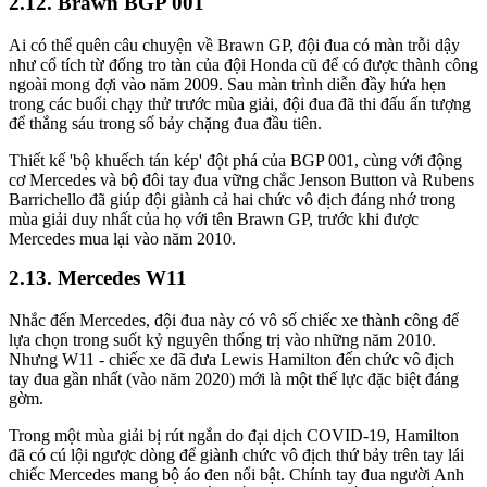
Brawn BGP 001
Ai có thể quên câu chuyện về Brawn GP, đội đua có màn trỗi dậy
như cổ tích từ đống tro tàn của đội Honda cũ để có được thành công
ngoài mong đợi vào năm 2009. Sau màn trình diễn đầy hứa hẹn
trong các buổi chạy thử trước mùa giải, đội đua đã thi đấu ấn tượng
để thắng sáu trong số bảy chặng đua đầu tiên.
Thiết kế 'bộ khuếch tán kép' đột phá của BGP 001, cùng với động
cơ Mercedes và bộ đôi tay đua vững chắc Jenson Button và Rubens
Barrichello đã giúp đội giành cả hai chức vô địch đáng nhớ trong
mùa giải duy nhất của họ với tên Brawn GP, trước khi được
Mercedes mua lại vào năm 2010.
Mercedes W11
Nhắc đến Mercedes, đội đua này có vô số chiếc xe thành công để
lựa chọn trong suốt kỷ nguyên thống trị vào những năm 2010.
Nhưng W11 - chiếc xe đã đưa Lewis Hamilton đến chức vô địch
tay đua gần nhất (vào năm 2020) mới là một thế lực đặc biệt đáng
gờm.
Trong một mùa giải bị rút ngắn do đại dịch COVID-19, Hamilton
đã có cú lội ngược dòng để giành chức vô địch thứ bảy trên tay lái
chiếc Mercedes mang bộ áo đen nổi bật. Chính tay đua người Anh