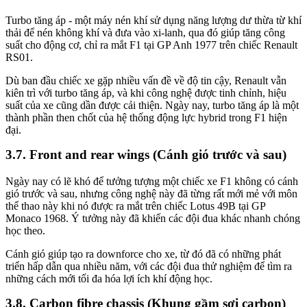
Turbo tăng áp - một máy nén khí sử dụng năng lượng dư thừa từ khí
thải để nén không khí và đưa vào xi-lanh, qua đó giúp tăng công
suất cho động cơ, chỉ ra mắt F1 tại GP Anh 1977 trên chiếc Renault
RS01.
Dù ban đầu chiếc xe gặp nhiều vấn đề về độ tin cậy, Renault vẫn
kiên trì với turbo tăng áp, và khi công nghệ được tinh chỉnh, hiệu
suất của xe cũng dần được cải thiện. Ngày nay, turbo tăng áp là một
thành phần then chốt của hệ thống động lực hybrid trong F1 hiện
đại.
Front and rear wings (Cánh gió trước và sau)
Ngày nay có lẽ khó để tưởng tượng một chiếc xe F1 không có cánh
gió trước và sau, nhưng công nghệ này đã từng rất mới mẻ với môn
thể thao này khi nó được ra mắt trên chiếc Lotus 49B tại GP
Monaco 1968. Ý tưởng này đã khiến các đội đua khác nhanh chóng
học theo.
Cánh gió giúp tạo ra downforce cho xe, từ đó đã có những phát
triển hấp dẫn qua nhiều năm, với các đội đua thử nghiệm để tìm ra
những cách mới tối đa hóa lợi ích khí động học.
Carbon fibre chassis (Khung gầm sợi carbon)