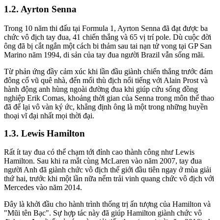
Ayrton Senna
Trong 10 năm thi đấu tại Formula 1, Ayrton Senna đã đạt được ba
chức vô địch tay đua, 41 chiến thắng và 65 vị trí pole. Dù cuộc đời
ông đã bị cắt ngắn một cách bi thảm sau tai nạn tử vong tại GP San
Marino năm 1994, di sản của tay đua người Brazil vẫn sống mãi.
Từ phản ứng đầy cảm xúc khi lần đầu giành chiến thắng trước đám
đông cổ vũ quê nhà, đến mối thù địch nổi tiếng với Alain Prost và
hành động anh hùng ngoài đường đua khi giúp cứu sống đồng
nghiệp Erik Comas, khoảng thời gian của Senna trong môn thể thao
đã để lại vô vàn ký ức, khẳng định ông là một trong những huyền
thoại vĩ đại nhất mọi thời đại.
Lewis Hamilton
Rất ít tay đua có thể chạm tới đỉnh cao thành công như Lewis
Hamilton. Sau khi ra mắt cùng McLaren vào năm 2007, tay đua
người Anh đã giành chức vô địch thế giới đầu tiên ngay ở mùa giải
thứ hai, trước khi một lần nữa nếm trải vinh quang chức vô địch với
Mercedes vào năm 2014.
Đây là khởi đầu cho hành trình thống trị ấn tượng của Hamilton và
"Mũi tên Bạc". Sự hợp tác này đã giúp Hamilton giành chức vô