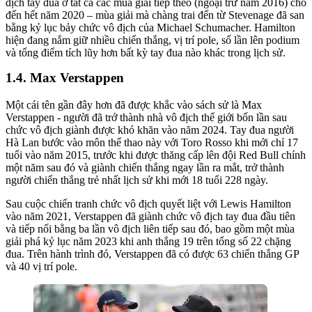
địch tay đua ở tất cả các mùa giải tiếp theo (ngoại trừ năm 2016) cho
đến hết năm 2020 – mùa giải mà chàng trai đến từ Stevenage đã san
bằng kỷ lục bảy chức vô địch của Michael Schumacher. Hamilton
hiện đang nắm giữ nhiều chiến thắng, vị trí pole, số lần lên podium
và tổng điểm tích lũy hơn bất kỳ tay đua nào khác trong lịch sử.
Max Verstappen
Một cái tên gần đây hơn đã được khắc vào sách sử là Max
Verstappen - người đã trở thành nhà vô địch thế giới bốn lần sau
chức vô địch giành được khó khăn vào năm 2024. Tay đua người
Hà Lan bước vào môn thể thao này với Toro Rosso khi mới chỉ 17
tuổi vào năm 2015, trước khi được thăng cấp lên đội Red Bull chính
một năm sau đó và giành chiến thắng ngay lần ra mắt, trở thành
người chiến thắng trẻ nhất lịch sử khi mới 18 tuổi 228 ngày.
Sau cuộc chiến tranh chức vô địch quyết liệt với Lewis Hamilton
vào năm 2021, Verstappen đã giành chức vô địch tay đua đầu tiên
và tiếp nối bằng ba lần vô địch liên tiếp sau đó, bao gồm một mùa
giải phá kỷ lục năm 2023 khi anh thắng 19 trên tổng số 22 chặng
đua. Trên hành trình đó, Verstappen đã có được 63 chiến thắng GP
và 40 vị trí pole.