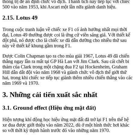
thống trị để ấn định chức vô địch. Thành tích này tiếp tục với chiếc
500 vào năm 1953, khi Ascari một lần nữa giành danh hiệu.
Lotus 49
Trong cuộc tranh luận về chiếc xe F1 có ảnh hưởng nhất mọi thời
đại, Lotus 49 thường được coi là ứng cử viên sáng giá. Với thiết kế
đột phá, nó được cho là chiếc xe đã dẫn đường cho nhiều thứ sau
này về thiết kế khung gầm trong F1.
Được Colin Chapman tạo ra cho mùa giải 1967, Lotus 49 đã chiến
thắng ngay lần ra mắt tại GP Hà Lan với Jim Clark. Sau cái chết bi
thảm của Clark trong một chặng đua F2 tại Hockenheim, Graham
Hill dẫn dắt đội vào năm 1968 và giành chức vô địch thế giới thứ
hai, trong khi chiếc xe tiếp tục giành thêm nhiều chiến thắng vào các
năm 1969 và 1970.
Những cải tiến xuất sắc nhất
Ground effect (Hiệu ứng mặt đất)
Hiện tượng khí động học hiệu ứng mặt đất đã trở lại F1 trên thế hệ
xe đua được giới thiệu vào năm 2022, dù ở một hình thức hơi khác
so với thời kỳ thịnh hành trước đó vào những năm 1970.