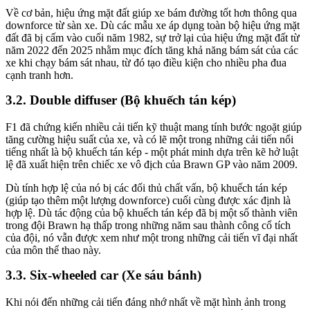
Về cơ bản, hiệu ứng mặt đất giúp xe bám đường tốt hơn thông qua
downforce từ sàn xe. Dù các mẫu xe áp dụng toàn bộ hiệu ứng mặt
đất đã bị cấm vào cuối năm 1982, sự trở lại của hiệu ứng mặt đất từ
năm 2022 đến 2025 nhằm mục đích tăng khả năng bám sát của các
xe khi chạy bám sát nhau, từ đó tạo điều kiện cho nhiều pha đua
cạnh tranh hơn.
Double diffuser (Bộ khuếch tán kép)
F1 đã chứng kiến nhiều cải tiến kỹ thuật mang tính bước ngoặt giúp
tăng cường hiệu suất của xe, và có lẽ một trong những cải tiến nổi
tiếng nhất là bộ khuếch tán kép - một phát minh dựa trên kẽ hở luật
lệ đã xuất hiện trên chiếc xe vô địch của Brawn GP vào năm 2009.
Dù tính hợp lệ của nó bị các đối thủ chất vấn, bộ khuếch tán kép
(giúp tạo thêm một lượng downforce) cuối cùng được xác định là
hợp lệ. Dù tác động của bộ khuếch tán kép đã bị một số thành viên
trong đội Brawn hạ thấp trong những năm sau thành công cổ tích
của đội, nó vẫn được xem như một trong những cải tiến vĩ đại nhất
của môn thể thao này.
Six-wheeled car (Xe sáu bánh)
Khi nói đến những cải tiến đáng nhớ nhất về mặt hình ảnh trong