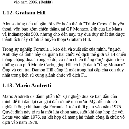
vào năm 2006. (Reddit)
Graham Hill
Alonso từng tiến rất gần tới việc hoàn thành "Triple Crown" huyền
thoại, vốn bao gồm chiến thắng tại GP Monaco, 24h của Le Mans
và Indianapolis 500, nhưng cho đến nay, tay đua duy nhất đạt được
thành tích này chính là huyền thoại Graham Hill.
Trong sự nghiệp Formula 1 kéo dài và xuất sắc của mình, "người
Anh đầy cá tính" này đã giành hai chức vô địch thế giới và 14 chiến
thắng chặng đua. Trong số đó, có năm chiến thắng được giành trên
những con phố Monte Carlo, giúp Hill có biệt danh "Ông Monaco".
Ông và con trai Damon Hill cũng là một trong hai cặp cha con duy
nhất trong lịch sử cùng giành chức vô địch F1.
Mario Andretti
Mario Andretti đã dành phần lớn sự nghiệp đua xe ban đầu của
mình để thi đấu tại các giải đấu ở quê nhà nước Mỹ, điều đó có
nghĩa là ông chỉ tham gia Formula 1 toàn thời gian vào năm 1975.
Quyết định này tỏ ra là một lựa chọn sáng suốt khi ông hợp tác với
Lotus vào năm 1976, sự kết hợp đã mang lại thành công là chức vô
địch vào năm 1978.