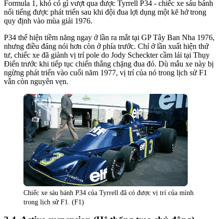
Formula 1, khó có gì vượt qua được Tyrrell P34 - chiếc xe sáu bánh
nổi tiếng được phát triển sau khi đội đua lợi dụng một kẽ hở trong
quy định vào mùa giải 1976.
P34 thể hiện tiềm năng ngay ở lần ra mắt tại GP Tây Ban Nha 1976,
nhưng điều đáng nói hơn còn ở phía trước. Chỉ ở lần xuất hiện thứ
tư, chiếc xe đã giành vị trí pole do Jody Scheckter cầm lái tại Thụy
Điển trước khi tiếp tục chiến thắng chặng đua đó. Dù mẫu xe này bị
ngừng phát triển vào cuối năm 1977, vị trí của nó trong lịch sử F1
vẫn còn nguyên vẹn.
Chiếc xe sáu bánh P34 của Tyrrell đã có được vị trí của mình
trong lịch sử F1. (F1)