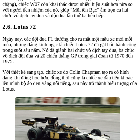
chặng), chiếc W07 còn khai thác được nhiều hiệu suất hơn nữa so
với người tiền nhiệm của nó, giúp "Mũi tên Bạc" ẵm trọn cả hai
chức vô địch tay đua và đội đua lần thứ ba liên tiếp.
Lotus 72
Ngày nay, các đội đua F1 thường cho ra mắt một mẫu xe mới mỗi
mùa, nhưng đáng kinh ngạc là chiếc Lotus 72 đã gặt hái thành công
trong suốt sáu năm. Nó đã giành hai chức vô địch tay đua, ba chức
vô địch đội đua và 20 chiến thắng GP trong giai đoạn từ 1970 đến
1975.
Với thiết kế sáng tạo, chiếc xe do Colin Chapman tạo ra có hình
dáng khí động học hơn, đồng thời cũng là chiếc xe đầu tiên khoác
lên mình bộ áo đen-vàng nổi tiếng, sau này trở thành biểu tượng của
Lotus.