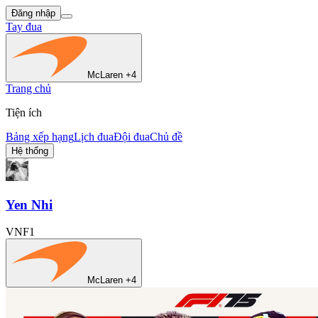
Đăng nhập
Tay đua
McLaren +4
Trang chủ
Tiện ích
Bảng xếp hạng
Lịch đua
Đội đua
Chủ đề
Hệ thống
Yen Nhi
VNF1
McLaren +4