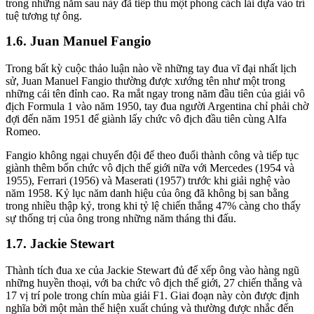
trong những năm sau này đã tiếp thu một phong cách lái dựa vào trí
tuệ tương tự ông.
Juan Manuel Fangio
Trong bất kỳ cuộc thảo luận nào về những tay đua vĩ đại nhất lịch
sử, Juan Manuel Fangio thường được xướng tên như một trong
những cái tên đỉnh cao. Ra mắt ngay trong năm đầu tiên của giải vô
địch Formula 1 vào năm 1950, tay đua người Argentina chỉ phải chờ
đợi đến năm 1951 để giành lấy chức vô địch đầu tiên cùng Alfa
Romeo.
Fangio không ngại chuyển đội để theo đuổi thành công và tiếp tục
giành thêm bốn chức vô địch thế giới nữa với Mercedes (1954 và
1955), Ferrari (1956) và Maserati (1957) trước khi giải nghệ vào
năm 1958. Kỷ lục năm danh hiệu của ông đã không bị san bằng
trong nhiều thập kỷ, trong khi tỷ lệ chiến thắng 47% càng cho thấy
sự thống trị của ông trong những năm tháng thi đấu.
Jackie Stewart
Thành tích đua xe của Jackie Stewart đủ để xếp ông vào hàng ngũ
những huyền thoại, với ba chức vô địch thế giới, 27 chiến thắng và
17 vị trí pole trong chín mùa giải F1. Giai đoạn này còn được định
nghĩa bởi một màn thể hiện xuất chúng và thường được nhắc đến