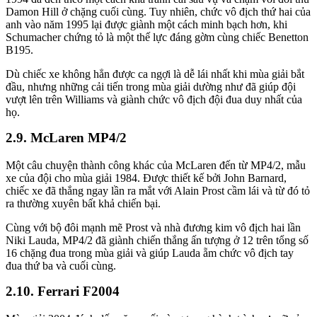
Damon Hill ở chặng cuối cùng. Tuy nhiên, chức vô địch thứ hai của
anh vào năm 1995 lại được giành một cách minh bạch hơn, khi
Schumacher chứng tỏ là một thế lực đáng gờm cùng chiếc Benetton
B195.
Dù chiếc xe không hẳn được ca ngợi là dễ lái nhất khi mùa giải bắt
đầu, nhưng những cải tiến trong mùa giải dường như đã giúp đội
vượt lên trên Williams và giành chức vô địch đội đua duy nhất của
họ.
McLaren MP4/2
Một câu chuyện thành công khác của McLaren đến từ MP4/2, mẫu
xe của đội cho mùa giải 1984. Được thiết kế bởi John Barnard,
chiếc xe đã thắng ngay lần ra mắt với Alain Prost cầm lái và từ đó tỏ
ra thường xuyên bất khả chiến bại.
Cùng với bộ đôi mạnh mẽ Prost và nhà đương kim vô địch hai lần
Niki Lauda, MP4/2 đã giành chiến thắng ấn tượng ở 12 trên tổng số
16 chặng đua trong mùa giải và giúp Lauda ẵm chức vô địch tay
đua thứ ba và cuối cùng.
Ferrari F2004