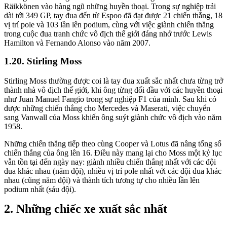
Räikkönen vào hàng ngũ những huyền thoại. Trong sự nghiệp trải
dài tới 349 GP, tay đua đến từ Espoo đã đạt được 21 chiến thắng, 18
vị trí pole và 103 lần lên podium, cùng với việc giành chiến thắng
trong cuộc đua tranh chức vô địch thế giới đáng nhớ trước Lewis
Hamilton và Fernando Alonso vào năm 2007.
Stirling Moss
Stirling Moss thường được coi là tay đua xuất sắc nhất chưa từng trở
thành nhà vô địch thế giới, khi ông từng đối đầu với các huyền thoại
như Juan Manuel Fangio trong sự nghiệp F1 của mình. Sau khi có
được những chiến thắng cho Mercedes và Maserati, việc chuyển
sang Vanwall của Moss khiến ông suýt giành chức vô địch vào năm
1958.
Những chiến thắng tiếp theo cùng Cooper và Lotus đã nâng tổng số
chiến thắng của ông lên 16. Điều này mang lại cho Moss một kỷ lục
vẫn tồn tại đến ngày nay: giành nhiều chiến thắng nhất với các đội
đua khác nhau (năm đội), nhiều vị trí pole nhất với các đội đua khác
nhau (cũng năm đội) và thành tích tương tự cho nhiều lần lên
podium nhất (sáu đội).
Những chiếc xe xuất sắc nhất