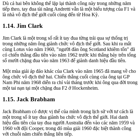
Dù cả hai bên không thể lặp lại thành công này trong những năm
tiếp theo, tay đua tài năng Andretti vẫn là một biểu tượng của F1 và
là nhà vô địch thế giới cuối cùng đến từ Hoa Kỳ.
Jim Clark
Jim Clark là một trong số rất ít tay đua từng trải qua sự thống trị
trong những năm ông giành chức vô địch thế giới. Sau khi ra mắt
cùng Lotus vào năm 1960, "người đàn ông Scotland khiêm tốn" đã
có chiến thắng đầu tiên vào năm 1962 trước khi thắng bảy trên tổng
số mười chặng đua vào năm 1963 để giành danh hiệu đầu tiên.
Một mùa giải áp đảo khác của Clark vào năm 1965 đã mang về cho
ông chức vô địch thứ hai. Chiến thắng cuối cùng của ông tại GP
Nam Phi năm 1968 diễn ra chỉ vài tháng trước khi ông qua đời trong
một tai nạn tại một chặng đua F2 ở Hockenheim.
Jack Brabham
Jack Brabham có được vị thế của mình trong lịch sử với tư cách là
một trong số ít tay đua giành ba chức vô địch thế giới. Hai danh
hiệu đầu tiên của tay đua người Australia đến vào các năm 1959 và
1960 với đội Cooper, trong đó mùa giải 1960 đặc biệt thành công
với chuỗi năm chiến thắng liên tiếp.