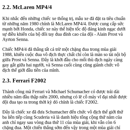
McLaren MP4/4
Khi nhắc đến những chiếc xe thống trị, mẫu xe đã đặt ra tiêu chuẩn
từ những năm 1980 chính là McLaren MP4/4. Được cung cấp sức
mạnh bởi Honda, chiếc xe này thể hiện tốc độ đáng kinh ngạc dưới
sự điều khiển của bộ đôi tay đua đỉnh cao của đội - Alain Prost và
Ayrton Senna.
Chiếc MP4/4 đã thắng tất cả trừ một chặng đua trong mùa giải
1988, khiến cuộc đua vô địch thực chất chỉ còn là màn so tài nội bộ
giữa Prost và Senna. Đây là khởi đầu cho mối thù địch ngày càng
gay gắt giữa hai người, và Senna cuối cùng cũng giành chức vô
địch thế giới đầu tiên của mình.
Ferrari F2002
Thành công mà Ferrari và Michael Schumacher có được trải dài
nhiều năm đầu thập niên 2000, nhưng có lẽ cỗ máy vĩ đại nhất được
đội đua tạo ra trong thời kỳ đó chính là chiếc F2002.
Đây là chiếc xe đã đưa Schumacher đến chức vô địch thế giới thứ
ba liên tiếp cùng Scuderia và là danh hiệu tổng cộng thứ năm của
anh chỉ ngay sau vòng đua thứ 11 của mùa giải, khi vẫn còn 6
chặng đua. Một chiến thắng sớm đến vậy trong một mùa giải chỉ