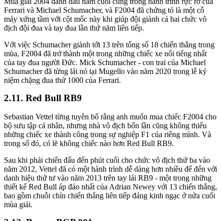
Mùa giải 2004 đánh dấu năm cuối cùng trong hành trình rực rỡ của
Ferrari và Michael Schumacher, và F2004 đã chứng tỏ là một cỗ
máy xứng tầm với cột mốc này khi giúp đội giành cả hai chức vô
địch đội đua và tay đua lần thứ năm liên tiếp.
Với việc Schumacher giành tới 13 trên tổng số 18 chiến thắng trong
mùa, F2004 đã trở thành một trong những chiếc xe nổi tiếng nhất
của tay đua người Đức. Mick Schumacher - con trai của Michael
Schumacher đã từng lái nó tại Mugello vào năm 2020 trong lễ kỷ
niệm chặng đua thứ 1000 của Ferrari.
Red Bull RB9
Sebastian Vettel từng tuyên bố rằng anh muốn mua chiếc F2004 cho
bộ sưu tập cá nhân, nhưng nhà vô địch bốn lần cũng không thiếu
những chiếc xe thành công trong sự nghiệp F1 của riêng mình. Và
trong số đó, có lẽ không chiếc nào hơn Red Bull RB9.
Sau khi phải chiến đấu đến phút cuối cho chức vô địch thứ ba vào
năm 2012, Vettel đã có một hành trình dễ dàng hơn nhiều để đến với
danh hiệu thứ tư vào năm 2013 trên tay lái RB9 - một trong những
thiết kế Red Bull áp đảo nhất của Adrian Newey với 13 chiến thắng,
bao gồm chuỗi chín chiến thắng liên tiếp đáng kinh ngạc ở nửa cuối
mùa giải.