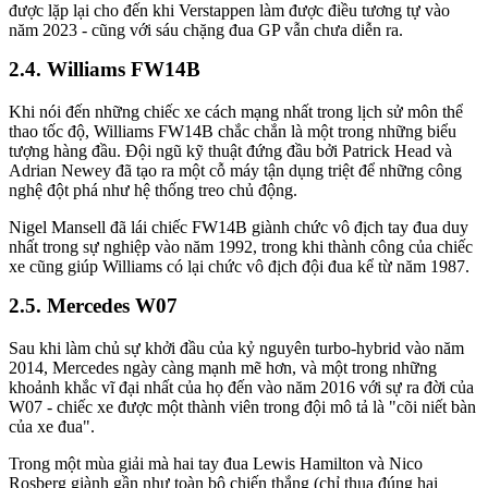
được lặp lại cho đến khi Verstappen làm được điều tương tự vào
năm 2023 - cũng với sáu chặng đua GP vẫn chưa diễn ra.
Williams FW14B
Khi nói đến những chiếc xe cách mạng nhất trong lịch sử môn thể
thao tốc độ, Williams FW14B chắc chắn là một trong những biểu
tượng hàng đầu. Đội ngũ kỹ thuật đứng đầu bởi Patrick Head và
Adrian Newey đã tạo ra một cỗ máy tận dụng triệt để những công
nghệ đột phá như hệ thống treo chủ động.
Nigel Mansell đã lái chiếc FW14B giành chức vô địch tay đua duy
nhất trong sự nghiệp vào năm 1992, trong khi thành công của chiếc
xe cũng giúp Williams có lại chức vô địch đội đua kể từ năm 1987.
Mercedes W07
Sau khi làm chủ sự khởi đầu của kỷ nguyên turbo-hybrid vào năm
2014, Mercedes ngày càng mạnh mẽ hơn, và một trong những
khoảnh khắc vĩ đại nhất của họ đến vào năm 2016 với sự ra đời của
W07 - chiếc xe được một thành viên trong đội mô tả là "cõi niết bàn
của xe đua".
Trong một mùa giải mà hai tay đua Lewis Hamilton và Nico
Rosberg giành gần như toàn bộ chiến thắng (chỉ thua đúng hai