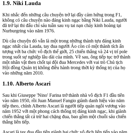
Niki Lauda
Khi nhắc đến những câu chuyện trở lại đầy cảm hứng trong F1,
không có câu chuyện nào đáng kinh ngạc bằng Niki Lauda, người
đã trở lại thi đấu chỉ sáu tuần sau vụ tai nạn cháy kinh hoàng tại
Nurburgring vào năm 1976.
Dù câu chuyện đó vẫn là một trong những thành tựu đáng kinh
ngạc nhất của Lauda, tay đua người Áo còn có một thành tích ấn
tượng với ba chức vô địch thế giới, 25 chiến thắng và 24 vị trí pole
trong suốt sự nghiệp lâu dài của mình. Về sau, ông tiếp tục trở thành
một nhân vật then chốt tại đội đua Mercedes với vai trò Chủ tịch
Hội đồng Quản trị không điều hành trong thời kỳ thống trị của họ
vào những năm 2010.
Alberto Ascari
Sau khi Giuseppe 'Nino' Farina trở thành nhà vô địch F1 đầu tiên
vào năm 1950, rồi Juan Manuel Fangio giành danh hiệu vào năm
tiếp theo, chính Alberto Ascari là người tiếp quản ngôi vương vào
năm 1952 với một phong cách thống trị đáng kinh ngạc, khi giành
chiến thắng tất cả trừ hai chặng đua, bao gồm một chuỗi sáu chiến
thắng liên tiếp.
Ascari là tay đua đầu tiên giành hai chức vô địch liên tiếp vào năm