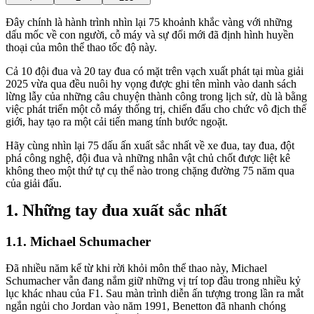
Đây chính là hành trình nhìn lại 75 khoảnh khắc vàng với những
dấu mốc về con người, cỗ máy và sự đổi mới đã định hình huyền
thoại của môn thể thao tốc độ này.
Cả 10 đội đua và 20 tay đua có mặt trên vạch xuất phát tại mùa giải
2025 vừa qua đều nuôi hy vọng được ghi tên mình vào danh sách
lừng lẫy của những câu chuyện thành công trong lịch sử, dù là bằng
việc phát triển một cỗ máy thống trị, chiến đấu cho chức vô địch thế
giới, hay tạo ra một cải tiến mang tính bước ngoặt.
Hãy cùng nhìn lại 75 dấu ấn xuất sắc nhất về xe đua, tay đua, đột
phá công nghệ, đội đua và những nhân vật chủ chốt được liệt kê
không theo một thứ tự cụ thể nào trong chặng đường 75 năm qua
của giải đấu.
Những tay đua xuất sắc nhất
Michael Schumacher
Đã nhiều năm kể từ khi rời khỏi môn thể thao này, Michael
Schumacher vẫn đang nắm giữ những vị trí top đầu trong nhiều kỷ
lục khác nhau của F1. Sau màn trình diễn ấn tượng trong lần ra mắt
ngắn ngủi cho Jordan vào năm 1991, Benetton đã nhanh chóng