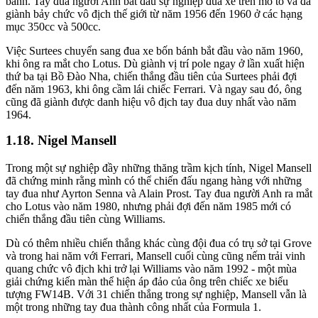
bánh. Tay đua người Anh bắt đầu sự nghiệp đua xe trên mô tô và đã
giành bảy chức vô địch thế giới từ năm 1956 đến 1960 ở các hạng
mục 350cc và 500cc.
Việc Surtees chuyển sang đua xe bốn bánh bắt đầu vào năm 1960,
khi ông ra mắt cho Lotus. Dù giành vị trí pole ngay ở lần xuất hiện
thứ ba tại Bồ Đào Nha, chiến thắng đầu tiên của Surtees phải đợi
đến năm 1963, khi ông cầm lái chiếc Ferrari. Và ngay sau đó, ông
cũng đã giành được danh hiệu vô địch tay đua duy nhất vào năm
1964.
Nigel Mansell
Trong một sự nghiệp đầy những thăng trầm kịch tính, Nigel Mansell
đã chứng minh rằng mình có thể chiến đấu ngang hàng với những
tay đua như Ayrton Senna và Alain Prost. Tay đua người Anh ra mắt
cho Lotus vào năm 1980, nhưng phải đợi đến năm 1985 mới có
chiến thắng đầu tiên cùng Williams.
Dù có thêm nhiều chiến thắng khác cùng đội đua có trụ sở tại Grove
và trong hai năm với Ferrari, Mansell cuối cùng cũng nếm trải vinh
quang chức vô địch khi trở lại Williams vào năm 1992 - một mùa
giải chứng kiến màn thể hiện áp đảo của ông trên chiếc xe biểu
tượng FW14B. Với 31 chiến thắng trong sự nghiệp, Mansell vẫn là
một trong những tay đua thành công nhất của Formula 1.