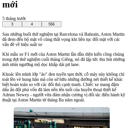
mới
5 tháng trước
3
4
556
Sau những buổi thử nghiệm tại Barcelona và Bahrain, Aston Martin
đã đem đến bộ mặt vô cùng thất vọng khi liên tục đối mặt với các
vấn đề về hiệu suất xe
Khi mẫu xe F1 mới của Aston Martin lần đầu diện kiến công chúng
trong đợt thử nghiệm cuối tháng Giêng, nó đã lập tức thu hút những
ánh nhìn ngưỡng mộ dọc khắp dải pit lane.
Khoác lên mình lớp "áo" đen tuyền tạm thời, cỗ máy này không chỉ
toát lên vẻ hung hãn mà còn sở hữu những đường nét thiết kế khác
biệt hoàn toàn so với các đối thủ cạnh tranh. Chiếc xe mang đậm
dấu ấn đột phá vốn đã làm nên tên tuổi của huyền thoại thiết kế
Adrian Newey - người vừa đảm nhận cương vị đối tác điều hành kỹ
thuật tại Aston Martin từ tháng Ba năm ngoái.