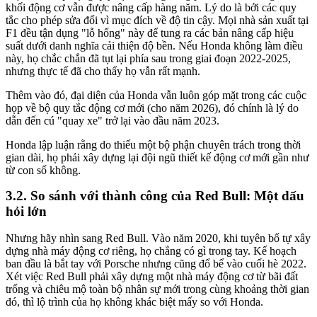
khối động cơ vẫn được nâng cấp hàng năm. Lý do là bởi các quy
tắc cho phép sửa đổi vì mục đích về độ tin cậy. Mọi nhà sản xuất tại
F1 đều tận dụng "lỗ hổng" này để tung ra các bản nâng cấp hiệu
suất dưới danh nghĩa cải thiện độ bền. Nếu Honda không làm điều
này, họ chắc chắn đã tụt lại phía sau trong giai đoạn 2022-2025,
nhưng thực tế đã cho thấy họ vẫn rất mạnh.
Thêm vào đó, đại diện của Honda vẫn luôn góp mặt trong các cuộc
họp về bộ quy tắc động cơ mới (cho năm 2026), đó chính là lý do
dẫn đến cú "quay xe" trở lại vào đầu năm 2023.
Honda lập luận rằng do thiếu một bộ phận chuyên trách trong thời
gian dài, họ phải xây dựng lại đội ngũ thiết kế động cơ mới gần như
từ con số không.
So sánh với thành công của Red Bull: Một dấu
hỏi lớn
Nhưng hãy nhìn sang Red Bull. Vào năm 2020, khi tuyên bố tự xây
dựng nhà máy động cơ riêng, họ chẳng có gì trong tay. Kế hoạch
ban đầu là bắt tay với Porsche nhưng cũng đổ bể vào cuối hè 2022.
Xét việc Red Bull phải xây dựng một nhà máy động cơ từ bãi đất
trống và chiêu mộ toàn bộ nhân sự mới trong cùng khoảng thời gian
đó, thì lộ trình của họ không khác biệt mấy so với Honda.