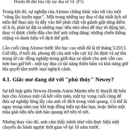
Honda đã dần bủa vây tay đua số 14. (F1)
Trong khi đó, sự nghiệp của Alonso chẳng khác nào rơi vào một
"vũng lầy luyện ngục". Một trong những tay đua vĩ đại nhất lịch sử
môn thể thao này bị đẩy vào thế phải chật vật giành giật từng điểm
số ít ỏi, phải tự đặt ra những mục tiêu nhỏ nhoi để duy trì động lực,
thay vì được chiến đấu cho thứ anh xứng đáng: những chiến thắng
chặng và danh hiệu vô địch thế giới.
Lần cuối cùng Alonso bước lên bục cao nhất đã là từ tháng 5/2013.
Giờ đây, ở tuổi 44, phong độ của anh vẫn cực kỳ ổn định và sự tôn
trọng từ các đồng nghiệp trong giới đua xe dành cho anh vẫn cao
hơn bao giờ hết - một tay đua có tài năng thiên bẩm và khả năng giữ
lửa quyết tâm trước mọi nghịch cảnh.
Giấc mơ dang dở với "phù thủy" Newey?
Sự kết hợp giữa Newey-Honda-Aston Martin trên lý thuyết đã hứa
hẹn cho Alonso một cái kết viên mãn, một hy vọng cuối cùng để
đưa sự nghiệp lừng lẫy của anh về đích trong vinh quang. Có thể là
ngay trong năm nay khi hợp đồng hiện tại đáo hạn, hoặc thêm một
mùa giải nữa nếu ánh hào quang trở nên rõ nét.
Nhưng thay vào đó, anh cảm thấy mình như vừa thực hiện một
chuyến du hành ngược thời gian về lại 10 năm trước.