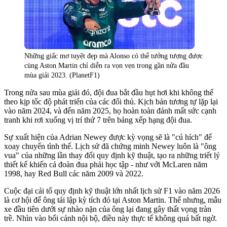
Những giấc mơ tuyệt đẹp mà Alonso có thể tưởng tượng được
cùng Aston Martin chỉ diễn ra vọn vẹn trong gần nửa đầu
mùa giải 2023. (PlanetF1)
Trong nửa sau mùa giải đó, đội đua bắt đầu hụt hơi khi không thể
theo kịp tốc độ phát triển của các đối thủ. Kịch bản tương tự lặp lại
vào năm 2024, và đến năm 2025, họ hoàn toàn đánh mất sức cạnh
tranh khi rơi xuống vị trí thứ 7 trên bảng xếp hạng đội đua.
Sự xuất hiện của Adrian Newey được kỳ vọng sẽ là "cú hích" để
xoay chuyển tình thế. Lịch sử đã chứng minh Newey luôn là "ông
vua" của những lần thay đổi quy định kỹ thuật, tạo ra những triết lý
thiết kế khiến cả đoàn đua phải học tập - như với McLaren năm
1998, hay Red Bull các năm 2009 và 2022.
Cuộc đại cải tổ quy định kỹ thuật lớn nhất lịch sử F1 vào năm 2026
là cơ hội để ông tái lập kỳ tích đó tại Aston Martin. Thế nhưng, mẫu
xe đầu tiên dưới sự nhào nặn của ông lại đang gây thất vọng tràn
trề. Nhìn vào bối cảnh nội bộ, điều này thực tế không quá bất ngờ.