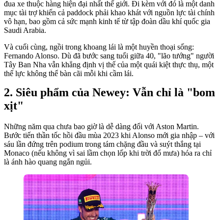
đua xe thuộc hàng hiện đại nhất thế giới. Đi kèm với đó là một danh
mục tài trợ khiến cả paddock phải khao khát với nguồn lực tài chính
vô hạn, bao gồm cả sức mạnh kinh tế từ tập đoàn dầu khí quốc gia
Saudi Arabia.
Và cuối cùng, ngồi trong khoang lái là một huyền thoại sống:
Fernando Alonso. Dù đã bước sang tuổi giữa 40, "lão tướng" người
Tây Ban Nha vẫn khẳng định vị thế của một quái kiệt thực thụ, một
thế lực không thể bàn cãi mỗi khi cầm lái.
Siêu phẩm của Newey: Vẫn chỉ là "bom
xịt"
Những năm qua chưa bao giờ là dễ dàng đối với Aston Martin.
Bước tiến thần tốc hồi đầu mùa 2023 khi Alonso mới gia nhập – với
sáu lần đứng trên podium trong tám chặng đầu và suýt thắng tại
Monaco (nếu không vì sai lầm chọn lốp khi trời đổ mưa) hóa ra chỉ
là ánh hào quang ngắn ngủi.