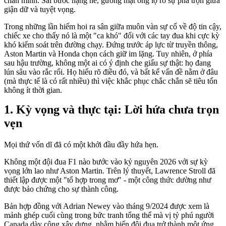
chân mình. Sải bước nặng nề, gương mặt ông lộ rõ sự pha trộn giữa
giận dữ và tuyệt vọng.
Trong những lần hiếm hoi ra sân giữa muôn vàn sự cố về độ tin cậy,
chiếc xe cho thấy nó là một "ca khó" đối với các tay đua khi cực kỳ
khó kiểm soát trên đường chạy. Đứng trước áp lực từ truyền thông,
Aston Martin và Honda chọn cách giữ im lặng. Tuy nhiên, ở phía
sau hậu trường, không một ai có ý định che giấu sự thật: họ đang
lún sâu vào rắc rối. Họ hiểu rõ điều đó, và bất kể vấn đề nằm ở đâu
(mà thực tế là có rất nhiều) thì việc khắc phục chắc chắn sẽ tiêu tốn
không ít thời gian.
Kỳ vọng và thực tại: Lời hứa chưa trọn
vẹn
Mọi thứ vốn dĩ đã có một khởi đầu đầy hứa hẹn.
Không một đội đua F1 nào bước vào kỷ nguyên 2026 với sự kỳ
vọng lớn lao như Aston Martin. Trên lý thuyết, Lawrence Stroll đã
thiết lập được một "tổ hợp trong mơ" - một công thức dường như
được bảo chứng cho sự thành công.
Bản hợp đồng với Adrian Newey vào tháng 9/2024 được xem là
mảnh ghép cuối cùng trong bức tranh tổng thể mà vị tỷ phú người
Canada dày công xây dựng, nhằm biến đội đua trở thành một ứng