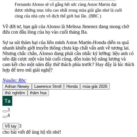
Fernando Alonso sẽ cố gắng hết sức cùng Aston Martin đạt
được những mục tiêu cao nhất trong mùa giải gần như là cuối
cùng của nhà cựu vô địch thế giới hai lần. (BBC )
Về đời tư, bạn gái của Alonso là Melissa Jimenez đang mong chờ
đứa con đầu lòng của họ vào cuối tháng Ba.
Sự sa sút thảm hại của liên minh Aston Martin-Honda diễn ra quá
nhanh khiến giới truyền thông chưa kịp chất vấn anh về tương lai.
Nhưng chắc chắn, Alonso đang phải cân nhắc kỹ lưỡng: liệu anh có
nên đặt cược một ván bài cuối cùng, dồn toàn bộ năng lượng và
cam kết cho một năm đầy thử thách phía trước? Hay đây là lúc thích
hợp để treo mũ giải nghệ?
Nguồn: Bbc
Adrian Newey
Lawrence Stroll
Honda
mùa giải 2026
thử nghiệm
thảm họa
3
4
3
Vỗ tay
cho bài viết để ủng hộ tôi nhé!