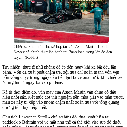
Chiếc xe khai màn cho sự hợp tác của Aston Martin-Honda-
Newey đã chính thức lăn bánh tại Barcelona trong lớp áo đen
tuyền. (Reddit)
Tuy nhiên, thực tế phũ phàng đã ập đến ngay khi xe bắt đầu lăn
bánh. Vốn đã xuất phát chậm trễ, đội đua chỉ hoàn thành vỏn vẹn
bốn vòng chạy trong ngày đầu tiên tại Barcelona trước khi chiếc xe
"đứng hình" ngay lối vào pit lane.
Kể từ thời điểm đó, vận may của Aston Martin vẫn chưa có dấu
hiệu khởi sắc. Kết thúc đợt thử nghiệm tiền mùa giải vào tuần trước,
mẫu xe này bị xếp vào nhóm chậm nhất đoàn đua với tổng quãng
đường tích lũy thấp nhất.
Chủ tịch Lawrence Stroll - chủ sở hữu đội đua, xuất hiện tại
paddock ở Bahrain với vẻ mặt như thể cả thế giới vừa sụp đổ dưới