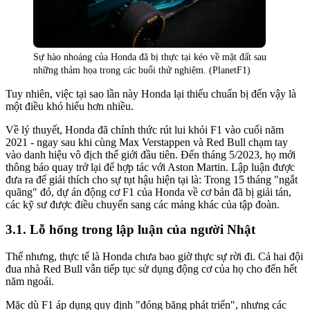
Sự hào nhoáng của Honda đã bị thực tại kéo về mặt đất sau
những thảm họa trong các buổi thử nghiệm. (PlanetF1)
Tuy nhiên, việc tại sao lần này Honda lại thiếu chuẩn bị đến vậy là
một điều khó hiểu hơn nhiều.
Về lý thuyết, Honda đã chính thức rút lui khỏi F1 vào cuối năm
2021 - ngay sau khi cùng Max Verstappen và Red Bull chạm tay
vào danh hiệu vô địch thế giới đầu tiên. Đến tháng 5/2023, họ mới
thông báo quay trở lại để hợp tác với Aston Martin. Lập luận được
đưa ra để giải thích cho sự tụt hậu hiện tại là: Trong 15 tháng "ngắt
quãng" đó, dự án động cơ F1 của Honda về cơ bản đã bị giải tán,
các kỹ sư được điều chuyển sang các mảng khác của tập đoàn.
Lỗ hổng trong lập luận của người Nhật
Thế nhưng, thực tế là Honda chưa bao giờ thực sự rời đi. Cả hai đội
đua nhà Red Bull vẫn tiếp tục sử dụng động cơ của họ cho đến hết
năm ngoái.
Mặc dù F1 áp dụng quy định "đóng băng phát triển", nhưng các