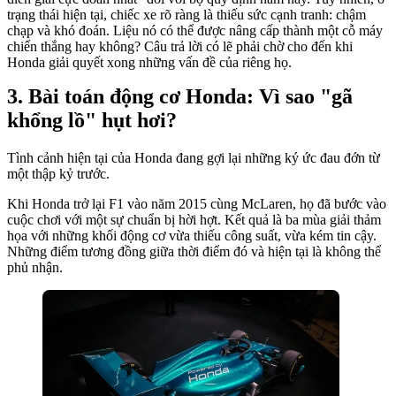
trạng thái hiện tại, chiếc xe rõ ràng là thiếu sức cạnh tranh: chậm
chạp và khó đoán. Liệu nó có thể được nâng cấp thành một cỗ máy
chiến thắng hay không? Câu trả lời có lẽ phải chờ cho đến khi
Honda giải quyết xong những vấn đề của riêng họ.
Bài toán động cơ Honda: Vì sao "gã
khổng lồ" hụt hơi?
Tình cảnh hiện tại của Honda đang gợi lại những ký ức đau đớn từ
một thập kỷ trước.
Khi Honda trở lại F1 vào năm 2015 cùng McLaren, họ đã bước vào
cuộc chơi với một sự chuẩn bị hời hợt. Kết quả là ba mùa giải thảm
họa với những khối động cơ vừa thiếu công suất, vừa kém tin cậy.
Những điểm tương đồng giữa thời điểm đó và hiện tại là không thể
phủ nhận.