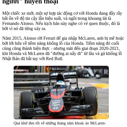
ngươi" huyền thoại
Một chiếc xe mới, một sự hợp tác động cơ với Honda đang đầy rẫy
bất ổn về độ tin cậy lẫn hiệu suất, và ngồi trong khoang lái là
Fernando Alonso. Nếu kịch bản này nghe có vẻ quen thuộc, đó là
bởi vì nó đã từng xảy ra.
Năm 2015, Alonso rời Ferrari để gia nhập McLaren, anh bị mê hoặc
bởi lời hứa về tiềm năng khổng lồ của Honda. Tiềm năng đó cuối
cùng cũng thành hiện thực - nhưng mãi đến giai đoạn 2020-2021,
khi Honda và McLaren đã "đường ai nấy đi" từ lâu và gã khổng lồ
Nhật Bản đã bắt tay với Red Bull.
Quá khứ đen tối về những tháng năm khoác áo McLaren-