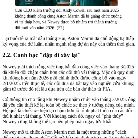
Cựu CEO kiêm trưởng đội Andy Cowell sau một năm 2025
không thành công cùng Aston Martin đã bị giáng chức xuống
vị trí thấp hơn, và Newey được bổ nhiệm trở thành trưởng
đội mới vào năm 2026. (F1)
Tại buổi lễ ra mắt đầu tháng Hai, Aston Martin đã chủ động hạ thấp
kỳ vọng của dư luận, nhấn mạnh rằng dự án này cần thêm thời gian.
Canh bạc "đập đi xây lại"
Newey giải thích rằng việc ông bắt đầu công việc vào tháng 3/2025
đã khiến đội chậm chân hơn các đối thủ vài tháng. Mặc dù quy định
khí động học năm 2026 mới chính thức được công bố vào ngày
2/1/2025, trên thực tế, các đội đua đã bắt tay vào nghiên cứu khung
gầm từ trước đó rất lâu dựa trên các bản dự thảo từ FIA.
Có thông tin cho rằng khi Newey nhậm chức vào tháng 3/2025, ông
đã yêu cầu thiết kế lại toàn bộ chiếc xe theo ý tưởng riêng của mình.
Hệ quả là chiếc xe hiện tại chậm hơn lộ trình phát triển của các đối
thủ ít nhất vài tháng. Với khoảng cách đó, ngay cả "phù thủy"
Newey cũng không thể tạo nên phép màu ngay tức khắc.
Newey mô tả chiếc Aston Martin mới là một trong những "cách
diễn giải cực đoan nhất" đối với bộ quy định năm nay. Tuy nhiên, ở