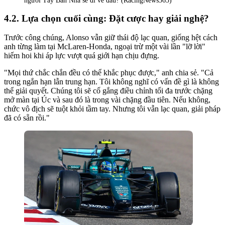
người Tây Ban Nha sẽ đi về đâu? (RacingNews365)
Lựa chọn cuối cùng: Đặt cược hay giải nghệ?
Trước công chúng, Alonso vẫn giữ thái độ lạc quan, giống hệt cách
anh từng làm tại McLaren-Honda, ngoại trừ một vài lần "lỡ lời"
hiếm hoi khi áp lực vượt quá giới hạn chịu đựng.
"Mọi thứ chắc chắn đều có thể khắc phục được," anh chia sẻ. "Cả
trong ngắn hạn lẫn trung hạn. Tôi không nghĩ có vấn đề gì là không
thể giải quyết. Chúng tôi sẽ cố gắng điều chỉnh tối đa trước chặng
mở màn tại Úc và sau đó là trong vài chặng đầu tiên. Nếu không,
chức vô địch sẽ tuột khỏi tầm tay. Nhưng tôi vẫn lạc quan, giải pháp
đã có sẵn rồi."