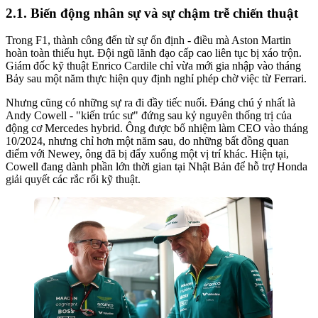
Biến động nhân sự và sự chậm trễ chiến thuật
Trong F1, thành công đến từ sự ổn định - điều mà Aston Martin
hoàn toàn thiếu hụt. Đội ngũ lãnh đạo cấp cao liên tục bị xáo trộn.
Giám đốc kỹ thuật Enrico Cardile chỉ vừa mới gia nhập vào tháng
Bảy sau một năm thực hiện quy định nghỉ phép chờ việc từ Ferrari.
Nhưng cũng có những sự ra đi đầy tiếc nuối. Đáng chú ý nhất là
Andy Cowell - "kiến trúc sư" đứng sau kỷ nguyên thống trị của
động cơ Mercedes hybrid. Ông được bổ nhiệm làm CEO vào tháng
10/2024, nhưng chỉ hơn một năm sau, do những bất đồng quan
điểm với Newey, ông đã bị đẩy xuống một vị trí khác. Hiện tại,
Cowell đang dành phần lớn thời gian tại Nhật Bản để hỗ trợ Honda
giải quyết các rắc rối kỹ thuật.