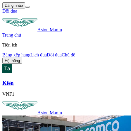
Đăng nhập
Đội đua
Aston Martin
Trang chủ
Tiện ích
Bảng xếp hạng
Lịch đua
Đội đua
Chủ đề
Hệ thống
Kiên
VNF1
Aston Martin