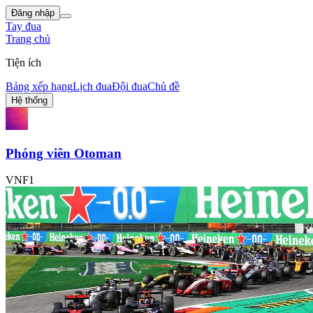
Đăng nhập
Tay đua
Trang chủ
Tiện ích
Bảng xếp hạng
Lịch đua
Đội đua
Chủ đề
Hệ thống
Phóng viên Otoman
VNF1