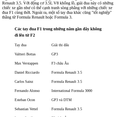
Renault 3.5. Với động cơ 3.5L V8 khổng lồ, giải đua này có những
chiếc xe gần như có thể cạnh tranh sòng phẳng với những chiếc xe
đua F1 cùng thời. Ngoài ra, một số tay đua khác cũng "tốt nghiệp"
thẳng từ Formula Renault hoặc Formula 3.
Các tay đua F1 trong những năm gần đây không
đi lên từ F2
Tay đua
Giải thi đấu
Valtteri Bottas
GP3
Max Verstappen
F3 châu Âu
Daniel Ricciardo
Formula Renault 3.5
Carlos Sainz
Formula Renault 3.5
Fernando Alonso
International Formula 3000
Esteban Ocon
GP3 và DTM
Sebastian Vettel
Formula Renault 3.5