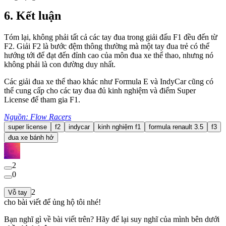
Kết luận
Tóm lại, không phải tất cả các tay đua trong giải đấu F1 đều đến từ
F2. Giải F2 là bước đệm thông thường mà một tay đua trẻ có thể
hướng tới để đạt đến đỉnh cao của môn đua xe thể thao, nhưng nó
không phải là con đường duy nhất.
Các giải đua xe thể thao khác như Formula E và IndyCar cũng có
thể cung cấp cho các tay đua đủ kinh nghiệm và điểm Super
License để tham gia F1.
Nguồn: Flow Racers
super license
f2
indycar
kinh nghiệm f1
formula renault 3.5
f3
đua xe bánh hở
2
0
2
Vỗ tay
cho bài viết để ủng hộ tôi nhé!
Bạn nghĩ gì về bài viết trên? Hãy để lại suy nghĩ của mình bên dưới