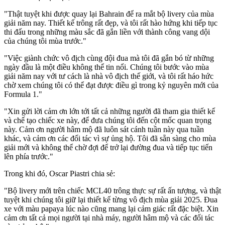
"Thật tuyệt khi được quay lại Bahrain để ra mắt bộ livery của mùa
giải năm nay. Thiết kế trông rất đẹp, và tôi rất hào hứng khi tiếp tục
thi đấu trong những màu sắc đã gắn liền với thành công vang dội
của chúng tôi mùa trước."
"Việc giành chức vô địch cùng đội đua mà tôi đã gắn bó từ những
ngày đầu là một điều không thể tin nổi. Chúng tôi bước vào mùa
giải năm nay với tư cách là nhà vô địch thế giới, và tôi rất háo hức
chờ xem chúng tôi có thể đạt được điều gì trong kỷ nguyên mới của
Formula 1."
"Xin gửi lời cảm ơn lớn tới tất cả những người đã tham gia thiết kế
và chế tạo chiếc xe này, để đưa chúng tôi đến cột mốc quan trọng
này. Cảm ơn người hâm mộ đã luôn sát cánh tuần này qua tuần
khác, và cảm ơn các đối tác vì sự ủng hộ. Tôi đã sẵn sàng cho mùa
giải mới và không thể chờ đợi để trở lại đường đua và tiếp tục tiến
lên phía trước."
Trong khi đó, Oscar Piastri chia sẻ:
"Bộ livery mới trên chiếc MCL40 trông thực sự rất ấn tượng, và thật
tuyệt khi chúng tôi giữ lại thiết kế từng vô địch mùa giải 2025. Đua
xe với màu papaya lúc nào cũng mang lại cảm giác rất đặc biệt. Xin
cảm ơn tất cả mọi người tại nhà máy, người hâm mộ và các đối tác