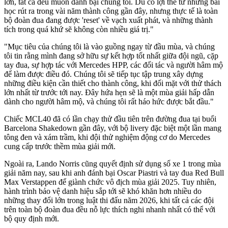
lớn, tất cả đều muốn đánh bại chúng tôi. Dù có lợi thế từ những bài
học rút ra trong vài năm thành công gần đây, nhưng thực tế là toàn
bộ đoàn đua đang được 'reset' về vạch xuất phát, và những thành
tích trong quá khứ sẽ không còn nhiều giá trị."
"Mục tiêu của chúng tôi là vào guồng ngay từ đầu mùa, và chúng
tôi tin rằng mình đang sở hữu sự kết hợp tốt nhất giữa đội ngũ, cặp
tay đua, sự hợp tác với Mercedes HPP, các đối tác và người hâm mộ
để làm được điều đó. Chúng tôi sẽ tiếp tục tập trung xây dựng
những điều kiện cần thiết cho thành công, khi đối mặt với thử thách
lớn nhất từ trước tới nay. Đây hứa hẹn sẽ là một mùa giải hấp dẫn
dành cho người hâm mộ, và chúng tôi rất háo hức được bắt đầu."
Chiếc MCL40 đã có lần chạy thử đầu tiên trên đường đua tại buổi
Barcelona Shakedown gần đây, với bộ livery đặc biệt một lần mang
tông đen và xám trầm, khi đội thử nghiệm động cơ do Mercedes
cung cấp trước thềm mùa giải mới.
Ngoài ra, Lando Norris cũng quyết định sử dụng số xe 1 trong mùa
giải năm nay, sau khi anh đánh bại Oscar Piastri và tay đua Red Bull
Max Verstappen để giành chức vô địch mùa giải 2025. Tuy nhiên,
hành trình bảo vệ danh hiệu sắp tới sẽ khó khăn hơn nhiều do
những thay đổi lớn trong luật thi đấu năm 2026, khi tất cả các đội
trên toàn bộ đoàn đua đều nỗ lực thích nghi nhanh nhất có thể với
bộ quy định mới.