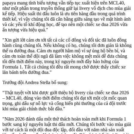
papaya mang tính biểu tượng vẫn tiếp tục xuất hiện trên MCL40,
như một phần trong truyền thống giữ lại livery vô địch cho mùa giải
kế tiếp. Hiệu suất thi đấu luôn là ưu tiên hàng đầu trong quá trình
thiết kế, vì vậy chúng tôi đã cân bằng giữa sáng tạo về mặt hình ảnh
và các yếu tố khí động học, để tạo nên một chiếc xe đua 2026 vừa
ấn tượng vừa hiệu quả."
"Xin gửi lời cảm ơn tới tất cả các cổ đông và đối tác đã luôn đồng
hành cùng chúng tôi. Nếu không có họ, chúng tôi đơn giản là không
thể ra đường đua. Cảm ơn người hâm mộ vì sự ủng hộ bền bỉ, và
cảm ơn toàn thể đội ngũ đã làm việc không mệt mỏi để đưa chúng
tôi đến thời điểm này, trong kỷ nguyên mới đầy hào hứng của
Formula 1. Tất cả chúng tôi đều rất mong chờ được thấy chiếc xe
lăn bánh trên đường đua."
Trưởng đội Andrea Stella bổ sung:
"Thật tuyệt vời khi được giới thiệu bộ livery của chiếc xe đua 2026
– MCL40, đúng vào thời điểm chúng tôi đạt tới một cột mốc quan
trọng, ghi dấu sự nỗ lực và cống hiến phi thường của cả đội trước
khi mùa giải chính thức bắt đầu."
"Năm 2026 đánh dấu một thử thách hoàn toàn mới khi Formula 1
bước sang kỷ nguyên luật thi đấu mới. Chúng tôi bước vào mùa giải
với tư cách là một đội đua độc lập, đối đầu với năm nhà sản xuất