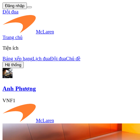
Đăng nhập
Đội đua
McLaren
Trang chủ
Tiện ích
Bảng xếp hạng
Lịch đua
Đội đua
Chủ đề
Hệ thống
Anh Phương
VNF1
McLaren