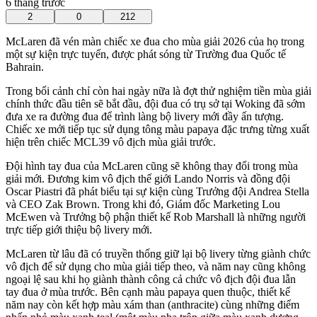
6 tháng trước
2
0
212
McLaren đã vén màn chiếc xe đua cho mùa giải 2026 của họ trong
một sự kiện trực tuyến, được phát sóng từ Trường đua Quốc tế
Bahrain.
Trong bối cảnh chỉ còn hai ngày nữa là đợt thử nghiệm tiền mùa giải
chính thức đầu tiên sẽ bắt đầu, đội đua có trụ sở tại Woking đã sớm
đưa xe ra đường đua để trình làng bộ livery mới đầy ấn tượng.
Chiếc xe mới tiếp tục sử dụng tông màu papaya đặc trưng từng xuất
hiện trên chiếc MCL39 vô địch mùa giải trước.
Đội hình tay đua của McLaren cũng sẽ không thay đổi trong mùa
giải mới. Đương kim vô địch thế giới Lando Norris và đồng đội
Oscar Piastri đã phát biểu tại sự kiện cùng Trưởng đội Andrea Stella
và CEO Zak Brown. Trong khi đó, Giám đốc Marketing Lou
McEwen và Trưởng bộ phận thiết kế Rob Marshall là những người
trực tiếp giới thiệu bộ livery mới.
McLaren từ lâu đã có truyền thống giữ lại bộ livery từng giành chức
vô địch để sử dụng cho mùa giải tiếp theo, và năm nay cũng không
ngoại lệ sau khi họ giành thành công cả chức vô địch đội đua lẫn
tay đua ở mùa trước. Bên cạnh màu papaya quen thuộc, thiết kế
năm nay còn kết hợp màu xám than (anthracite) cùng những điểm