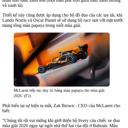
nhấn nhỏ màu xanh teal (một màu pha trộn giữa màu xanh dương
và xanh lá).
Thiết kế này cũng được áp dụng cho bộ đồ đua của các tay lái, khi
Lando Norris và Oscar Piastri sẽ sử dụng bộ race suit với mặt trước
mang tông màu papaya trong suốt mùa giải.
McLaren tiếp tục duy trì bảng màu papaya cho mùa giải
2026. (F1)
Phát biểu tại sự kiện ra mắt, Zak Brown - CEO của McLaren cho
biết:
"Chúng tôi rất vui mừng khi giới thiệu bộ livery của chiếc xe đua
mùa giải 2026 ngay tại ngôi nhà thứ hai của đội ở Bahrain. Màu