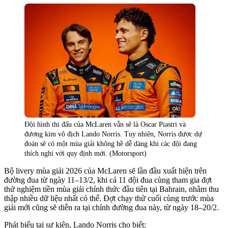
Đội hình thi đấu của McLaren vẫn sẽ là Oscar Piastri và
đương kim vô địch Lando Norris. Tuy nhiên, Norris được dự
đoán sẽ có một mùa giải không hề dễ dàng khi các đội đang
thích nghi với quy định mới. (Motorsport)
Bộ livery mùa giải 2026 của McLaren sẽ lần đầu xuất hiện trên
đường đua từ ngày 11–13/2, khi cả 11 đội đua cùng tham gia đợt
thử nghiệm tiền mùa giải chính thức đầu tiên tại Bahrain, nhằm thu
thập nhiều dữ liệu nhất có thể. Đợt chạy thử cuối cùng trước mùa
giải mới cũng sẽ diễn ra tại chính đường đua này, từ ngày 18–20/2.
Phát biểu tại sự kiện, Lando Norris cho biết: