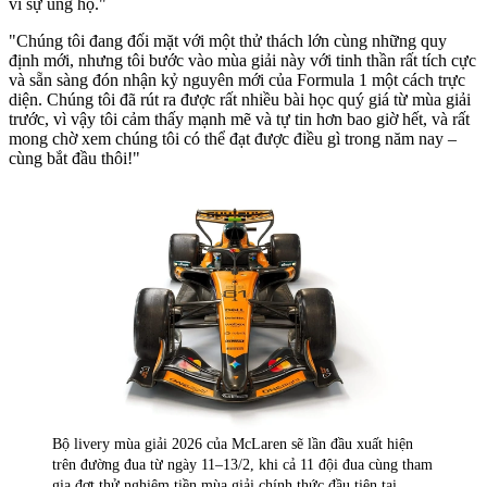
vì sự ủng hộ."
"Chúng tôi đang đối mặt với một thử thách lớn cùng những quy
định mới, nhưng tôi bước vào mùa giải này với tinh thần rất tích cực
và sẵn sàng đón nhận kỷ nguyên mới của Formula 1 một cách trực
diện. Chúng tôi đã rút ra được rất nhiều bài học quý giá từ mùa giải
trước, vì vậy tôi cảm thấy mạnh mẽ và tự tin hơn bao giờ hết, và rất
mong chờ xem chúng tôi có thể đạt được điều gì trong năm nay –
cùng bắt đầu thôi!"
Bộ livery mùa giải 2026 của McLaren sẽ lần đầu xuất hiện
trên đường đua từ ngày 11–13/2, khi cả 11 đội đua cùng tham
gia đợt thử nghiệm tiền mùa giải chính thức đầu tiên tại