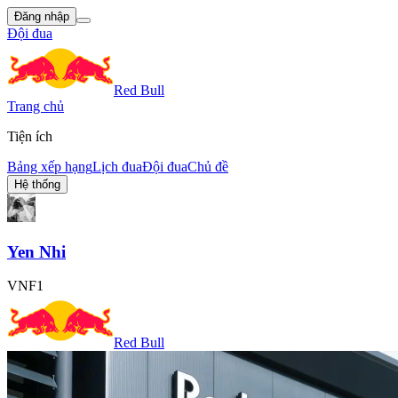
Đăng nhập
Đội đua
Red Bull
Trang chủ
Tiện ích
Bảng xếp hạng
Lịch đua
Đội đua
Chủ đề
Hệ thống
Yen Nhi
VNF1
Red Bull