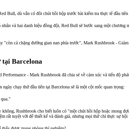
d Bull, dù vẫn có đôi chút hồi hộp trước bài kiểm tra thực tế đầu tiên 
á nhân và hai danh hiệu đồng đội, Red Bull sẽ bước sang một chương m
ày "còn cả chặng đường gian nan phía trước", Mark Rushbrook - Giám 
 tại Barcelona
Performance - Mark Rushbrook đã chia sẻ về cảm xúc và tiến độ phát 
ngày chạy thử đầu tiên tại Barcelona sẽ là một cột mốc quan trọng:
 qua."
ày không, Rushbrook cho biết luôn có "một chút hồi hộp hoặc mong đợi
 rất tuyệt vời để thiết kế và đánh giá, nhưng mọi thứ chỉ thực sự hội t
hể thấy được trong phòng thí nghiệm?