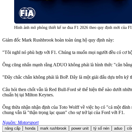
Hình ảnh mô phỏng thiết kế xe đua F1 2026 theo quy định mới của FI
Giám đốc Mark Rushbrook hoàn toàn ủng hộ quy định này:
"Tôi nghĩ nó phù hợp với F1. Chúng ta muốn mọi người đều có cơ hội
Ông cũng nhấn mạnh rằng ADUO không phải là hình thức "cân bằng hi
"Đây chắc chắn không phải là BoP. Đây là một giải đấu dựa trên kỹ th
Câu hỏi then chốt vẫn là Red Bull-Ford sẽ thể hiện thế nào dưới nhữ
chuẩn bị tại Milton Keynes.
Ông thừa nhận nhận định của Toto Wolff về việc họ có "cả một đỉnh n
chung vẫn là "thận trọng lạc quan" cho sự trở lại của Ford với F1.
Nguồn: Motorsport
nâng cấp
honda
mark rushbrook
power unit
tỷ số nén
aduo
cô