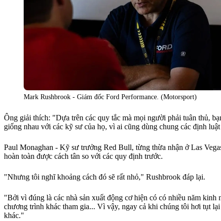
Mark Rushbrook - Giám đốc Ford Performance. (Motorsport)
Ông giải thích: "Dựa trên các quy tắc mà mọi người phải tuân thủ, bạn
giống nhau với các kỹ sư của họ, vì ai cũng dùng chung các định luậ
Paul Monaghan - Kỹ sư trưởng Red Bull, từng thừa nhận ở Las Vegas r
hoàn toàn được cách tân so với các quy định trước.
"Nhưng tôi nghĩ khoảng cách đó sẽ rất nhỏ," Rushbrook đáp lại.
"Bởi vì đúng là các nhà sản xuất động cơ hiện có có nhiều năm kinh 
chương trình khác tham gia... Vì vậy, ngay cả khi chúng tôi hơi tụt l
khác."