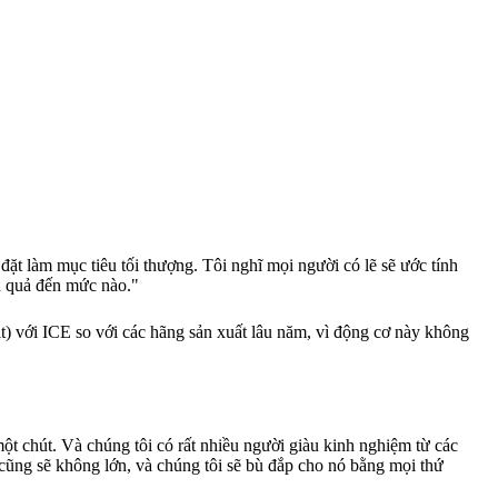
 đặt làm mục tiêu tối thượng. Tôi nghĩ mọi người có lẽ sẽ ước tính
ệu quả đến mức nào."
it) với ICE so với các hãng sản xuất lâu năm, vì động cơ này không
ột chút. Và chúng tôi có rất nhiều người giàu kinh nghiệm từ các
ó cũng sẽ không lớn, và chúng tôi sẽ bù đắp cho nó bằng mọi thứ