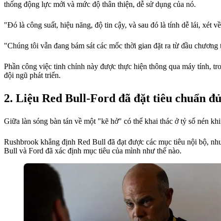
thống động lực mới và mức độ thân thiện, dễ sử dụng của nó.
"Đó là công suất, hiệu năng, độ tin cậy, và sau đó là tính dễ lái, xé
"Chúng tôi vẫn đang bám sát các mốc thời gian đặt ra từ đầu chương t
Phần công việc tinh chỉnh này được thực hiện thông qua máy tính, tro
đội ngũ phát triển.
Liệu Red Bull-Ford đã đặt tiêu chuẩn đ
Giữa làn sóng bàn tán về một "kẽ hở" có thể khai thác ở tỷ số nén khi
Rushbrook khẳng định Red Bull đã đạt được các mục tiêu nội bộ, như
Bull và Ford đã xác định mục tiêu của mình như thế nào.