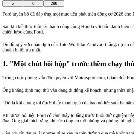
5
0
288
Ford tuyên bố đã đáp ứng mọi mục tiêu phát triển động cơ 2026 cho Re
Sau khi kết thúc thời kỳ thành công cùng Honda với bốn danh hiệu c
chiến lược cùng Ford.
Dù đồng ý với nhận định của Toto Wolff tại Zandvoort rằng, dự án n
chuẩn bị tối ưu nhất.
"Một chút hồi hộp" trước thềm chạy thử
Trong cuộc phỏng vấn độc quyền với Motorsport.com, Giám đốc Ford 
Ông khẳng định mọi thứ vẫn đang đi đúng kế hoạch, nhưng thừa nhận 
"Đó là khi chúng tôi được thấy thành quả của bao nỗ lực suốt ba năm
Khi được hỏi liệu Ford có cảm thấy lo lắng trước buổi thử nghiệm n
đua. Ông giải thích rằng, dù các công cụ mô phỏng và phòng thí nghiệm
Câu hỏi lớn đặt ra là: những gì sẽ xảy ra trên đường đua mà không t