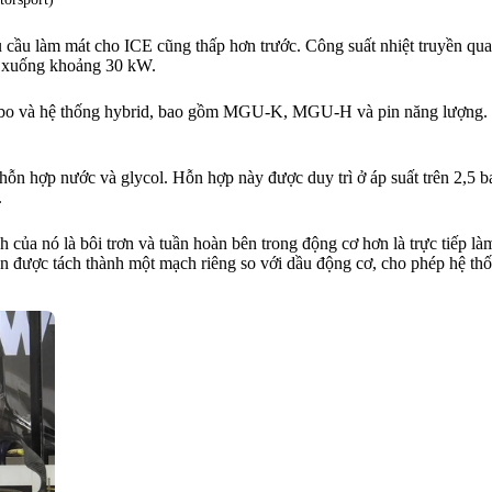
hu cầu làm mát cho ICE cũng thấp hơn trước. Công suất nhiệt truyền 
ảm xuống khoảng 30 kW.
 turbo và hệ thống hybrid, bao gồm MGU-K, MGU-H và pin năng lượng. Đ
hỗn hợp nước và glycol. Hỗn hợp này được duy trì ở áp suất trên 2,5 
.
nh của nó là bôi trơn và tuần hoàn bên trong động cơ hơn là trực tiếp l
òn được tách thành một mạch riêng so với dầu động cơ, cho phép hệ th