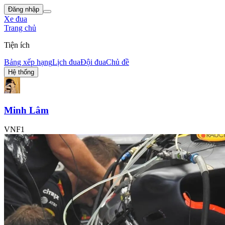
Đăng nhập
Xe đua
Trang chủ
Tiện ích
Bảng xếp hạng
Lịch đua
Đội đua
Chủ đề
Hệ thống
Minh Lâm
VNF1