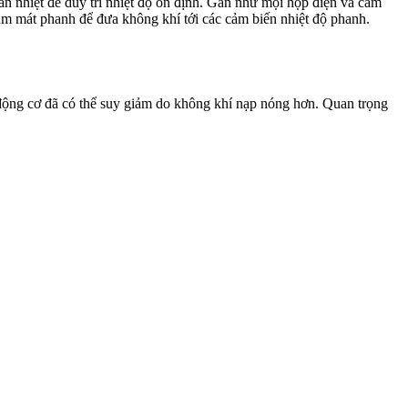
ản nhiệt để duy trì nhiệt độ ổn định. Gần như mọi hộp điện và cảm
làm mát phanh để đưa không khí tới các cảm biến nhiệt độ phanh.
t động cơ đã có thể suy giảm do không khí nạp nóng hơn. Quan trọng