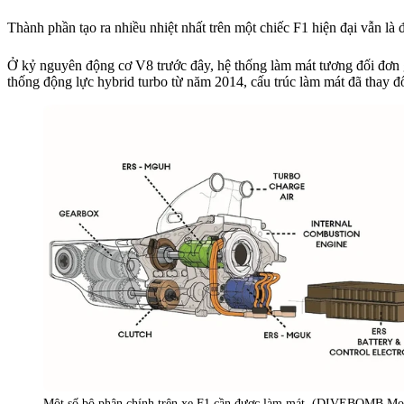
Thành phần tạo ra nhiều nhiệt nhất trên một chiếc F1 hiện đại vẫn là 
Ở kỷ nguyên động cơ V8 trước đây, hệ thống làm mát tương đối đơn
thống động lực hybrid turbo từ năm 2014, cấu trúc làm mát đã thay đ
Một số bộ phận chính trên xe F1 cần được làm mát. (DIVEBOMB Mot