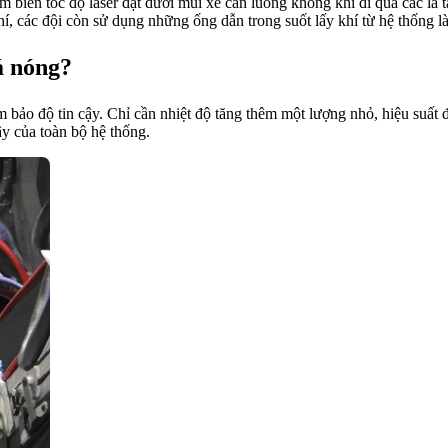
biến tốc độ laser đặt dưới mũi xe cần luồng không khí đi qua các lá t
í, các đội còn sử dụng những ống dẫn trong suốt lấy khí từ hệ thống 
á nóng?
đảm bảo độ tin cậy. Chỉ cần nhiệt độ tăng thêm một lượng nhỏ, hiệu suấ
ậy của toàn bộ hệ thống.