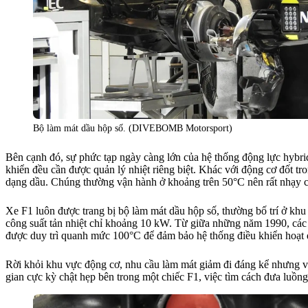
Bộ làm mát dầu hộp số. (DIVEBOMB Motorsport)
Bên cạnh đó, sự phức tạp ngày càng lớn của hệ thống động lực hybrid
khiển đều cần được quản lý nhiệt riêng biệt. Khác với động cơ đốt 
dạng dầu. Chúng thường vận hành ở khoảng trên 50°C nên rất nhạy cả
Xe F1 luôn được trang bị bộ làm mát dầu hộp số, thường bố trí ở khu 
công suất tản nhiệt chỉ khoảng 10 kW. Từ giữa những năm 1990, các 
được duy trì quanh mức 100°C để đảm bảo hệ thống điều khiển hoạt 
Rời khỏi khu vực động cơ, nhu cầu làm mát giảm đi đáng kể nhưng vẫn
gian cực kỳ chật hẹp bên trong một chiếc F1, việc tìm cách đưa luồng 