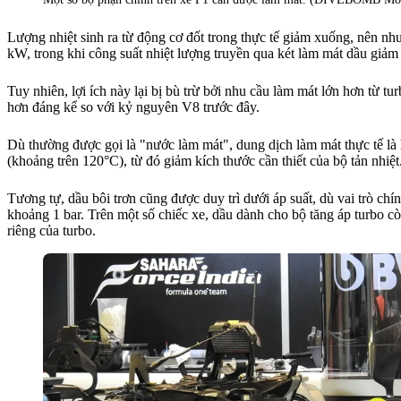
Lượng nhiệt sinh ra từ động cơ đốt trong thực tế giảm xuống, nên n
kW, trong khi công suất nhiệt lượng truyền qua két làm mát dầu gi
Tuy nhiên, lợi ích này lại bị bù trừ bởi nhu cầu làm mát lớn hơn từ
hơn đáng kể so với kỷ nguyên V8 trước đây.
Dù thường được gọi là "nước làm mát", dung dịch làm mát thực tế là 
(khoảng trên 120°C), từ đó giảm kích thước cần thiết của bộ tản nhiệt
Tương tự, dầu bôi trơn cũng được duy trì dưới áp suất, dù vai trò chí
khoảng 1 bar. Trên một số chiếc xe, dầu dành cho bộ tăng áp turbo c
riêng của turbo.