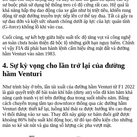
sư buộc phải sử dụng hệ thống treo có độ cứng rất cao. Hệ quả là
khả năng hấp thụ dao động của xe gần như bị triệt tiêu, khiến rung
động từ mặt đường truyền trực tiếp lên cơ thể tay đua. Tất cả gây ra
sự đau đớn và kiệt sức nhanh chóng dưới áp lực của lực quán tính
(G-force) khổng lồ khi vào cua.
Cuối cùng, sự kết hợp giữa hiệu suất tốc độ tăng vọt và công nghệ
an toàn chưa hoàn thiện đã bộc lộ những giới hạn nguy hiểm. Chính
vì vậy FIA đã phải ban hành lệnh cấm hiệu ứng mặt đất và đường
hầm Venturi vào năm 1983.
Sự kỳ vọng cho lần trở lại của đường
hầm Venturi
Như trình bày ở trên, lần tái xuất của đường hầm Venturi từ F1 2022
là giải quyết triệt để bài toán khí bẩn (dirty air) vốn đã kìm hãm khả
năng cạnh tranh vị trí trên đường đua trong suốt nhiều năm. Bằng
cách chuyển trọng tâm tạo downforce thông qua các đường hầm
Venturi được thiết kế lại, luồng khí thải ra được hướng lên cao thay
vì thổi thẳng vào xe sau. Thay đổi này giúp xe bám đuôi giữ được
khoảng 86% hiệu suất khí động học, từ đó tạo điều kiện cho những
màn so kè sát nút và gia tăng số lượng các pha vượt mặt.