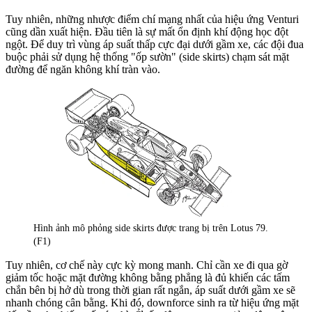
Tuy nhiên, những nhược điểm chí mạng nhất của hiệu ứng Venturi
cũng dần xuất hiện. Đầu tiên là sự mất ổn định khí động học đột
ngột. Để duy trì vùng áp suất thấp cực đại dưới gầm xe, các đội đua
buộc phải sử dụng hệ thống "ốp sườn" (side skirts) chạm sát mặt
đường để ngăn không khí tràn vào.
Hình ảnh mô phỏng side skirts được trang bị trên Lotus 79.
(F1)
Tuy nhiên, cơ chế này cực kỳ mong manh. Chỉ cần xe đi qua gờ
giảm tốc hoặc mặt đường không bằng phẳng là đủ khiến các tấm
chắn bên bị hở dù trong thời gian rất ngắn, áp suất dưới gầm xe sẽ
nhanh chóng cân bằng. Khi đó, downforce sinh ra từ hiệu ứng mặt