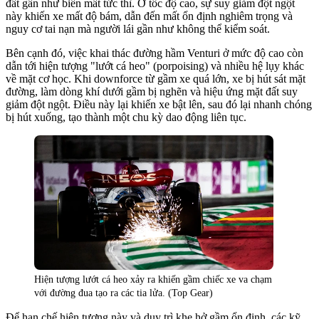
đất gần như biến mất tức thì. Ở tốc độ cao, sự suy giảm đột ngột
này khiến xe mất độ bám, dẫn đến mất ổn định nghiêm trọng và
nguy cơ tai nạn mà người lái gần như không thể kiểm soát.
Bên cạnh đó, việc khai thác đường hầm Venturi ở mức độ cao còn
dẫn tới hiện tượng "lướt cá heo" (porpoising) và nhiều hệ lụy khác
về mặt cơ học. Khi downforce từ gầm xe quá lớn, xe bị hút sát mặt
đường, làm dòng khí dưới gầm bị nghẽn và hiệu ứng mặt đất suy
giảm đột ngột. Điều này lại khiến xe bật lên, sau đó lại nhanh chóng
bị hút xuống, tạo thành một chu kỳ dao động liên tục.
Hiện tượng lướt cá heo xảy ra khiến gầm chiếc xe va chạm
với đường đua tạo ra các tia lửa. (Top Gear)
Để hạn chế hiện tượng này và duy trì khe hở gầm ổn định, các kỹ