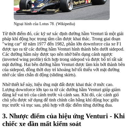
Ngoại hình của Lotus 78. (Wikipedia)
Từ thời điểm đó, các kỹ sư xác định đường hầm Venturi là một giải
pháp khí động học trọng tâm cần được khai thác. Trong giai đoạn
"wing car" từ năm 1977 đến 1982, phần lớn downforce của xe F1
được tạo ra từ các đường hầm Venturi hình thành bên dưới sidepod.
Các đường hầm này được tạo nên nhờ biên dạng cánh ngược
(inverted wing profile) tích hợp trong sidepod và được bố trí rất sát
mặt đường. Hai bên đường hầm Venturi được làm kín bởi thành bên
của sidepod, đồng thời duy trì khoảng hở tối thiểu với mặt đường
nhờ các tấm chắn di động (sliding skirts).
Nhờ thiết kế này, hiệu ứng mặt đất được khai thác ở mức cao.
Lượng downforce lớn tạo ra từ các đường hầm Venturi giúp giảm
đáng kể vai trò của cánh trước và cánh sau. Khi đó, các cánh gió
chủ yếu được sử dụng để tinh chỉnh cân bằng khí động học giữa
trục trước và trục sau, phù hợp với đặc điểm từng đường đua.
Nhược điểm của hiệu ứng Venturi - Khi
chiếc xe dần mất kiểm soát