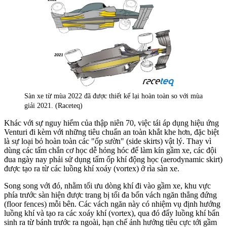
Sàn xe từ mùa 2022 đã được thiết kế lại hoàn toàn so với mùa
giải 2021. (Raceteq)
Khác với sự nguy hiểm của thập niên 70, việc tái áp dụng hiệu ứng
Venturi đi kèm với những tiêu chuẩn an toàn khắt khe hơn, đặc biệt
là sự loại bỏ hoàn toàn các "ốp sườn" (side skirts) vật lý. Thay vì
dùng các tấm chắn cơ học dễ hỏng hóc để làm kín gầm xe, các đội
đua ngày nay phải sử dụng tấm ốp khí động học (aerodynamic skirt)
được tạo ra từ các luồng khí xoáy (vortex) ở rìa sàn xe.
Song song với đó, nhằm tối ưu dòng khí đi vào gầm xe, khu vực
phía trước sàn hiện được trang bị tối đa bốn vách ngăn thẳng đứng
(floor fences) mỗi bên. Các vách ngăn này có nhiệm vụ định hướng
luồng khí và tạo ra các xoáy khí (vortex), qua đó đẩy luồng khí bẩn
sinh ra từ bánh trước ra ngoài, hạn chế ảnh hưởng tiêu cực tới gầm