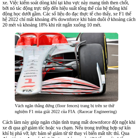
xe. Việc kiểm soát dòng khí tại khu vực này mang tính then chốt,
bởi nó tác động trực tiếp đến hiệu suất tổng thể của hệ thống khí
động học dưới gầm. Các số liệu đo đạc thực tế cho thấy, xe F1 thế
hệ 2022 chỉ mất khoảng 4% downforce khi bám đuôi ở khoảng cách
20 mét và khoảng 18% khi rút ngắn xuống 10 mét.
Vách ngăn thẳng đứng (floor fences) trang bị trên xe thử
nghiệm F1 mùa giải 2022 của FIA. (Racecar Engineering)
Cách làm này giúp ngăn chặn tình trạng mất downforce đột ngột khi
xe đi qua gờ giảm tốc hoặc va chạm. Nếu trong trường hợp sự kín
khí bị phá vỡ, lực bám sẽ giảm từ từ thay vì biến mất tức thì. Qua