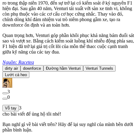
ro trong thập niên 1970, đến sự trở lại có kiểm soát ở kỷ nguyên F1
hiện đại. Sau gần 40 năm, Venturi tái xuất với sàn xe tinh vi, không
còn phụ thuộc vào các cơ cấu cơ học cứng nhắc. Thay vào đó,
chính dòng khí đảm nhiệm vai trò niêm phong gầm xe, tạo ra
downforce ổn định và an toàn hơn.
Quan trọng hơn, Venturi góp phần khôi phục khả năng bám đuổi sát
sao và vượt xe. Bằng cách kiểm soát luồng khí nhiễu động phía sau,
F1 hiện đã trở lại giá trị cốt lõi của môn thể thao: cuộc cạnh tranh
giữa kỹ năng của các tay đua.
Nguồn: Raceteq
dirty air
downforce
Đường hầm Venturi
Venturi Tunnels
Lướt cá heo
3
0
3
Vỗ tay
cho bài viết để ủng hộ tôi nhé!
Bạn nghĩ gì về bài viết trên? Hãy để lại suy nghĩ của mình bên dưới
phần bình luận.