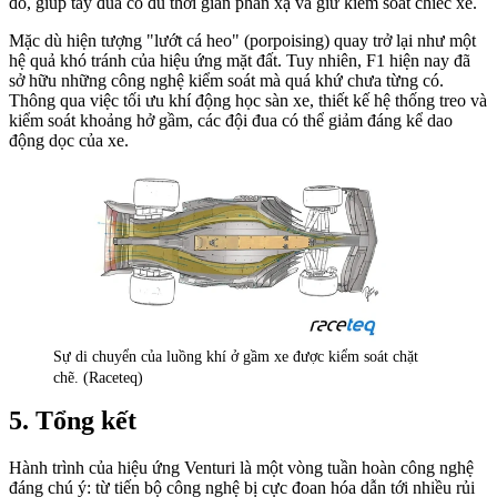
đó, giúp tay đua có đủ thời gian phản xạ và giữ kiểm soát chiếc xe.
Mặc dù hiện tượng "lướt cá heo" (porpoising) quay trở lại như một
hệ quả khó tránh của hiệu ứng mặt đất. Tuy nhiên, F1 hiện nay đã
sở hữu những công nghệ kiểm soát mà quá khứ chưa từng có.
Thông qua việc tối ưu khí động học sàn xe, thiết kế hệ thống treo và
kiểm soát khoảng hở gầm, các đội đua có thể giảm đáng kể dao
động dọc của xe.
Sự di chuyển của luồng khí ở gầm xe được kiểm soát chặt
chẽ. (Raceteq)
Tổng kết
Hành trình của hiệu ứng Venturi là một vòng tuần hoàn công nghệ
đáng chú ý: từ tiến bộ công nghệ bị cực đoan hóa dẫn tới nhiều rủi