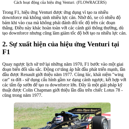
Cách hoạt động của hiệu ứng Venturi. (FLOWRACERS)
Trong F1, hiệu ứng Venturi được ứng dụng vì tạo ra nhiều
downforce mà không sinh nhiều lực cản. Nhờ đó, xe có nhiều độ
bám khi vào cua mà không phải đánh đổi tốc độ trên các đoạn
thẳng. Điều này khác hoàn toàn với các cánh gió thông thường, dù
tạo downforce nhưng cũng làm giảm tốc độ bởi tạo ra nhiều lực cản.
Sự xuất hiện của hiệu ứng Venturi tại
F1
Quay ngược lịch sử trở lại những năm 1970, F1 bước vào một giai
đoạn biến đổi sâu sắc. Động cơ tăng áp bắt đầu phát triển mạnh, lần
đầu được Renault giới thiệu năm 1977. Cùng lúc, khái niệm "wing
car" ra đời - sử dụng cấu hình gầm xe dạng cánh ngược, kết hợp với
các tấm ốp sườn để tạo ra downforce lớn. Đây là một giải pháp kỹ
thuật được Colin Chapman giới thiệu lần đầu trên chiếc Lotus 78 -
cũng trong năm 1977.