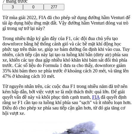
7 tháng trước
3
0
277
Từ mùa giải 2022, FIA đã cho phép sử dụng đường hầm Venturi để
tái áp dụng hiệu ứng mặt đất. Vậy đường hầm Venturi đóng vai trò
gì trong sự trở lại này?
Trong nhiều thập kỷ gần đây của F1, các đội đua chủ yếu tạo
downforce bằng hệ thống cánh gió và các bề mặt khí động học
phức tạp trên thân xe, giúp xe bám đường ổn định khi vào cua. Tuy
nhiên, cách tiếp cận này lại tạo ra luồng khí bẩn (dirty air) phía sau
xe, khiến các tay đua gặp nhiều khó khăn khi bám sát đối thủ phía
trước. Các số liệu do Formula 1 đưa ra cho thấy, downforce giảm
35% khi bám theo xe phía trước ở khoảng cách 20 mét, và tăng lên
47% ở khoảng cách 10 mét.
Từ nguyên nhân trên, các cuộc đua F1 trong nhiều năm đã trở nên
kém hấp dẫn, bởi việc vượt xe là một thách thức quá lớn. Để giải
quyết vấn đề này và khôi phục tính cạnh tranh,
FIA
đã quyết định
rằng xe F1 cần tạo ra luồng khí phía sau "sạch" và ít nhiễu loạn hơn.
Điều đó cho phép xe phía sau tiếp cận gần hơn, từ đó gia tăng cơ
hội vượt xe.