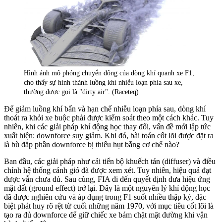
Hình ảnh mô phỏng chuyển động của dòng khí quanh xe F1,
cho thấy sự hình thành luồng khí nhiễu loạn phía sau xe,
thường được gọi là "dirty air". (Raceteq)
Để giảm luồng khí bẩn và hạn chế nhiễu loạn phía sau, dòng khí
thoát ra khỏi xe buộc phải được kiểm soát theo một cách khác. Tuy
nhiên, khi các giải pháp khí động học thay đổi, vấn đề mới lập tức
xuất hiện: downforce suy giảm. Khi đó, bài toán cốt lõi được đặt ra
là bù đắp phần downforce bị thiếu hụt bằng cơ chế nào?
Ban đầu, các giải pháp như cải tiến bộ khuếch tán (diffuser) và điều
chỉnh hệ thống cánh gió đã được xem xét. Tuy nhiên, hiệu quả đạt
được vẫn chưa đủ. Sau cùng, FIA đi đến quyết định đưa hiệu ứng
mặt đất (ground effect) trở lại. Đây là một nguyên lý khí động học
đã được nghiên cứu và áp dụng trong F1 suốt nhiều thập kỷ, đặc
biệt phát huy rõ rệt từ cuối những năm 1970, với mục tiêu cốt lõi là
tạo ra đủ downforce để giữ chiếc xe bám chặt mặt đường khi vận