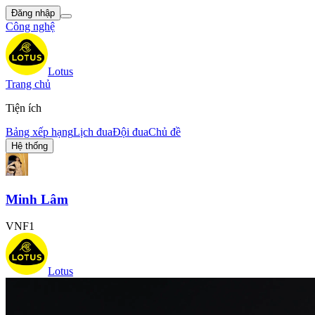
Đăng nhập
Công nghệ
Lotus
Trang chủ
Tiện ích
Bảng xếp hạng
Lịch đua
Đội đua
Chủ đề
Hệ thống
Minh Lâm
VNF1
Lotus