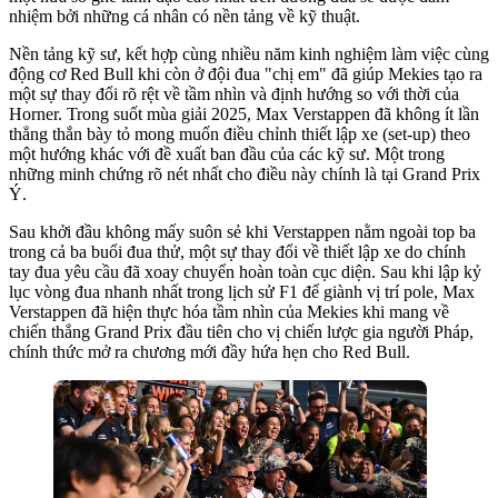
nhiệm bởi những cá nhân có nền tảng về kỹ thuật.
Nền tảng kỹ sư, kết hợp cùng nhiều năm kinh nghiệm làm việc cùng
động cơ Red Bull khi còn ở đội đua "chị em" đã giúp Mekies tạo ra
một sự thay đổi rõ rệt về tầm nhìn và định hướng so với thời của
Horner. Trong suốt mùa giải 2025, Max Verstappen đã không ít lần
thẳng thắn bày tỏ mong muốn điều chỉnh thiết lập xe (set-up) theo
một hướng khác với đề xuất ban đầu của các kỹ sư. Một trong
những minh chứng rõ nét nhất cho điều này chính là tại Grand Prix
Ý.
Sau khởi đầu không mấy suôn sẻ khi Verstappen nằm ngoài top ba
trong cả ba buổi đua thử, một sự thay đổi về thiết lập xe do chính
tay đua yêu cầu đã xoay chuyển hoàn toàn cục diện. Sau khi lập kỷ
lục vòng đua nhanh nhất trong lịch sử F1 để giành vị trí pole, Max
Verstappen đã hiện thực hóa tầm nhìn của Mekies khi mang về
chiến thắng Grand Prix đầu tiên cho vị chiến lược gia người Pháp,
chính thức mở ra chương mới đầy hứa hẹn cho Red Bull.