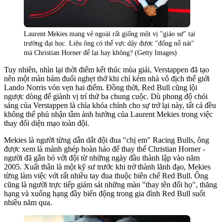
Laurent Mekies mang vẻ ngoài rất giống một vị "giáo sư" tại
trường đại học. Liệu ông có thể vực dậy được "đống nổ nát"
mà Christian Horner để lại hay không? (Getty Images)
Tuy nhiên, nhìn lại thời điểm kết thúc mùa giải, Verstappen đã tạo
nên một màn bám đuổi nghẹt thở khi chỉ kém nhà vô địch thế giới
Lando Norris vỏn vẹn hai điểm. Đồng thời, Red Bull cũng lội
ngược dòng để giành vị trí thứ ba chung cuộc. Dù phong độ chói
sáng của Verstappen là chìa khóa chính cho sự trở lại này, tất cả đều
không thể phủ nhận tầm ảnh hưởng của Laurent Mekies trong việc
thay đổi diện mạo toàn đội.
Mekies là người từng dẫn dắt đội đua "chị em" Racing Bulls, ông
được xem là mảnh ghép hoàn hảo để thay thế Christian Horner -
người đã gắn bó với đội từ những ngày đầu thành lập vào năm
2005. Xuất thân là một kỹ sư trước khi trở thành lãnh đạo, Mekies
từng làm việc với rất nhiều tay đua thuộc biên chế Red Bull. Ông
cũng là người trực tiếp giám sát những màn "thay tên đổi họ", thăng
hạng và xuống hạng đầy biến động trong gia đình Red Bull suốt
nhiều năm qua.