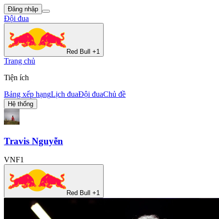
Đăng nhập
Đội đua
Red Bull +1
Trang chủ
Tiện ích
Bảng xếp hạng
Lịch đua
Đội đua
Chủ đề
Hệ thống
Travis Nguyễn
VNF1
Red Bull +1