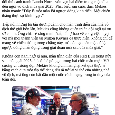
đối thủ cạnh tranh Lando Norris vỏn vẹn hai điểm trong cuộc đua
đến ngôi vô địch mùa giải 2025. Phát biểu sau cuộc đua, Mekies
nhấn mạnh: "Đây là một màn lội ngược dòng kinh điển. Một chiến
thắng thực sự kinh ngạc."
Tiếp nối những lời tán dương dành cho màn trình diễn của nhà vô
địch thế giới bốn lần, Mekies cũng không quên tri ân đội ngũ tại trụ
sở chính. Ông chia sẻ rằng mình "rất, rất tự hào về công việc tuyệt
vời mà mọi thành viên tại Milton Keynes đã thực hiện, không chỉ để
mang về chiến thắng trong chặng này, mà còn tạo nên một cú lội
ngược dòng chấn động trong giai đoạn nửa sau của mùa giải."
Không còn nghi ngờ gì nữa, màn trình diễn của Red Bull trong nửa
sau mùa giải 2025 chỉ có thể gói gọn trong hai chữ: mẫu mực. Với
cương vị trưởng đội, Mekies không chỉ mang lại kết quả thực tế
bằng cách đưa một tập thể đang rệu rã trở lại vị thế của những nhà
vô địch, mà ông còn bắt đầu một cuộc cách mạng trong tư duy của
toàn đội.