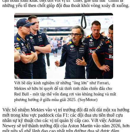
cận hoàn toàn khác biệt đối với vị trí "chiếc ghế thứ hai" chính là
những yếu tố then chốt giúp đội đua thoát khỏi vòng xoáy đi xuống.
Với bề dày kinh nghiệm từ những "ông lớn" như Ferrari,
Mekies sở hữu bí quyết để tái thiết tinh thần chiến đấu cho
Red Bull - một tập thể vốn đang rơi vào khủng hoảng và mất
phương hướng ở giữa mùa giải 2025. (SoyMotor)
Việc bổ nhiệm Mekies vào vị trí trưởng đội đã nối dài một xu hướng
mới trong khu vực paddock của F1: các đội đua ưu tiên thuê cựu
nhân sự kỹ thuật cho các vị trí quản lý cấp cao. Với việc Adrian
Newey sẽ trở thành trưởng đội của Aston Martin vào năm 2026, hơn
một nửa số ghế lãnh đạo cao nhất trên đường đua sẽ được đảm