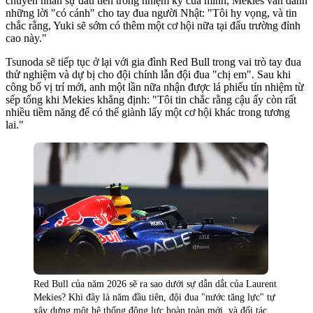
chuyển nhân sự đầu tiên trong nhiệm kỳ của mình, Mekies vẫn dành
những lời "có cánh" cho tay đua người Nhật: "Tôi hy vọng, và tin
chắc rằng, Yuki sẽ sớm có thêm một cơ hội nữa tại đấu trường đỉnh
cao này."
Tsunoda sẽ tiếp tục ở lại với gia đình Red Bull trong vai trò tay đua
thử nghiệm và dự bị cho đội chính lẫn đội đua "chị em". Sau khi
công bố vị trí mới, anh một lần nữa nhận được lá phiếu tín nhiệm từ
sếp tổng khi Mekies khẳng định: "Tôi tin chắc rằng cậu ấy còn rất
nhiều tiềm năng để có thể giành lấy một cơ hội khác trong tương
lai."
Red Bull của năm 2026 sẽ ra sao dưới sự dẫn dắt của Laurent
Mekies? Khi đây là năm đầu tiên, đội đua "nước tăng lực" tự
xây dựng một hệ thống động lực hoàn toàn mới, và đối tác