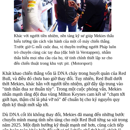
Khác với người tiền nhiệm, nền tảng kỹ sư giúp Mekies thấu
hiểu tường tận cách vận hành của một cỗ máy chiến thắng.
Trước giờ G mỗi cuộc đua, vị thuyền trưởng người Pháp luôn
trò chuyện cùng các tay đua (đặc biệt là Verstappen), nhằm
thấu hiểu mọi nhu cầu của họ, từ tinh chỉnh thiết lập xe cho
đến chiến thuật trong khu vực pit. (Motorsport)
Khát khao chiến thắng vốn là DNA chảy trong huyết quản của Red
Bull, và điều đó chưa bao giờ thay đổi. Tuy nhiên, Red Bull dưới
thời Mekies, khác hẳn với người tiền nhiệm, giờ đây tập trung vào
"tinh thần đua xe thuần túy". Trong một cuộc phỏng vấn, Mekies
nhấn mạnh rằng đội đua vùng Milton Keynes cam kết sẽ "chạm tới
giới hạn, thậm chí là phá vỡ nó" để chuẩn bị cho kỷ nguyên quy
định kỹ thuật mới sắp tới.
Dù DNA cốt lõi không thay đổi, Mekies đã mang đến những bước
chuyển mình mang tính nền tảng cho một Red Bull từng sa sút trong
năm 2025. Một định hướng kỹ thuật mạnh mẽ hơn, cùng cách tiếp