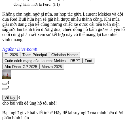
đồng hành mới là Ford. (F1)
Không còn nghi ngờ gì nữa, sự hợp tác giữa Laurent Mekies và đội
đua Red Bull hứa hẹn sẽ gặt hái được nhiều thành công. Khi mùa
giải mới đang cận kề cùng những chiếc xe được cải tiến toàn diện
sắp sửa lăn bánh trên đường đua, chiếc đồng hồ bấm giờ sẽ là yếu tố
cuối cùng phán xét xem sự kết hợp này có thể mang lại bao nhiêu
vinh quang.
Nguồn: Dive-bomb
F1 2026
Team Principal
Christian Horner
Cuộc cánh mạng của Laurent Mekies
RBPT
Ford
Abu Dhabi GP 2025
Monza 2025
3
2
3
Vỗ tay
cho bài viết để ủng hộ tôi nhé!
Bạn nghĩ gì về bài viết trên? Hãy để lại suy nghĩ của mình bên dưới
phần bình luận.