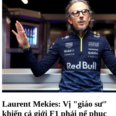
Laurent Mekies: Vị "giáo sư"
khiến cả giới F1 phải nể phục