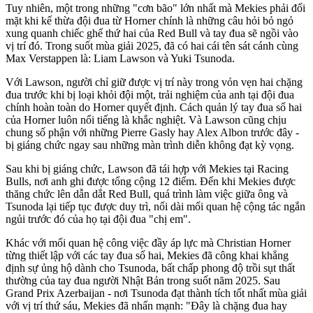
Tuy nhiên, một trong những "cơn bão" lớn nhất mà Mekies phải đối
mặt khi kế thừa đội đua từ Horner chính là những câu hỏi bỏ ngỏ
xung quanh chiếc ghế thứ hai của Red Bull và tay đua sẽ ngồi vào
vị trí đó. Trong suốt mùa giải 2025, đã có hai cái tên sát cánh cùng
Max Verstappen là: Liam Lawson và Yuki Tsunoda.
Với Lawson, người chỉ giữ được vị trí này trong vỏn vẹn hai chặng
đua trước khi bị loại khỏi đội một, trải nghiệm của anh tại đội đua
chính hoàn toàn do Horner quyết định. Cách quản lý tay đua số hai
của Horner luôn nổi tiếng là khắc nghiệt. Và Lawson cũng chịu
chung số phận với những Pierre Gasly hay Alex Albon trước đây -
bị giáng chức ngay sau những màn trình diễn không đạt kỳ vọng.
Sau khi bị giáng chức, Lawson đã tái hợp với Mekies tại Racing
Bulls, nơi anh ghi được tổng cộng 12 điểm. Đến khi Mekies được
thăng chức lên dẫn dắt Red Bull, quá trình làm việc giữa ông và
Tsunoda lại tiếp tục được duy trì, nối dài mối quan hệ cộng tác ngắn
ngủi trước đó của họ tại đội đua "chị em".
Khác với mối quan hệ công việc đầy áp lực mà Christian Horner
từng thiết lập với các tay đua số hai, Mekies đã công khai khẳng
định sự ủng hộ dành cho Tsunoda, bất chấp phong độ trồi sụt thất
thường của tay đua người Nhật Bản trong suốt năm 2025. Sau
Grand Prix Azerbaijan - nơi Tsunoda đạt thành tích tốt nhất mùa giải
với vị trí thứ sáu, Mekies đã nhấn mạnh: "Đây là chặng đua hay