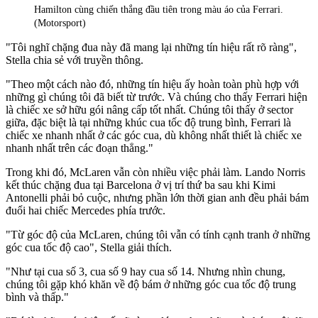
Hamilton cùng chiến thắng đầu tiên trong màu áo của Ferrari.
(Motorsport)
"Tôi nghĩ chặng đua này đã mang lại những tín hiệu rất rõ ràng",
Stella chia sẻ với truyền thông.
"Theo một cách nào đó, những tín hiệu ấy hoàn toàn phù hợp với
những gì chúng tôi đã biết từ trước. Và chúng cho thấy Ferrari hiện
là chiếc xe sở hữu gói nâng cấp tốt nhất. Chúng tôi thấy ở sector
giữa, đặc biệt là tại những khúc cua tốc độ trung bình, Ferrari là
chiếc xe nhanh nhất ở các góc cua, dù không nhất thiết là chiếc xe
nhanh nhất trên các đoạn thẳng."
Trong khi đó, McLaren vẫn còn nhiều việc phải làm. Lando Norris
kết thúc chặng đua tại Barcelona ở vị trí thứ ba sau khi Kimi
Antonelli phải bỏ cuộc, nhưng phần lớn thời gian anh đều phải bám
đuổi hai chiếc Mercedes phía trước.
"Từ góc độ của McLaren, chúng tôi vẫn có tính cạnh tranh ở những
góc cua tốc độ cao", Stella giải thích.
"Như tại cua số 3, cua số 9 hay cua số 14. Nhưng nhìn chung,
chúng tôi gặp khó khăn về độ bám ở những góc cua tốc độ trung
bình và thấp."