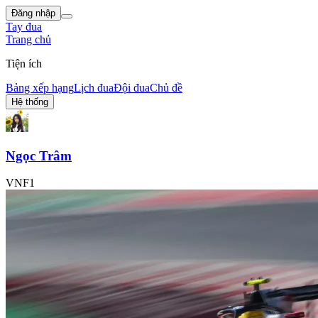
Đăng nhập
Tay đua
Trang chủ
Tiện ích
Bảng xếp hạng
Lịch đua
Đội đua
Chủ đề
Hệ thống
Ngọc Trâm
VNF1