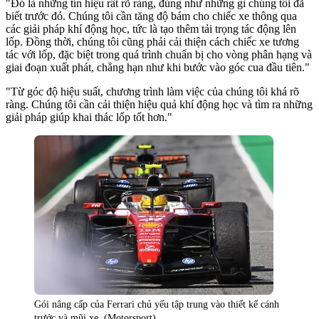
"Đó là những tín hiệu rất rõ ràng, đúng như những gì chúng tôi đã
biết trước đó. Chúng tôi cần tăng độ bám cho chiếc xe thông qua
các giải pháp khí động học, tức là tạo thêm tải trọng tác động lên
lốp. Đồng thời, chúng tôi cũng phải cải thiện cách chiếc xe tương
tác với lốp, đặc biệt trong quá trình chuẩn bị cho vòng phân hạng và
giai đoạn xuất phát, chẳng hạn như khi bước vào góc cua đầu tiên."
"Từ góc độ hiệu suất, chương trình làm việc của chúng tôi khá rõ
ràng. Chúng tôi cần cải thiện hiệu quả khí động học và tìm ra những
giải pháp giúp khai thác lốp tốt hơn."
Gói nâng cấp của Ferrari chủ yếu tập trung vào thiết kế cánh
trước và mũi xe. (Motorsport)