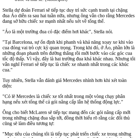
Stella dự đoán Ferrari sẽ tiếp tục duy trì sức cạnh tranh tại chặng
đua Áo diễn ra sau hai tuần nữa, nhưng ông vẫn cho rằng Mercedes
đang sở hữu chiếc xe mạnh nhất nếu xét về tổng thể.
"Áo là một trường đua có đặc điểm hơi khác", Stella nói.
"Tại Barcelona, sự ổn định khi phanh và khả năng xoay xe khi vào
cua đóng vai trò cực kỳ quan trọng. Trong khi đó, ở Áo, phần lớn là
những đoạn phanh trên đường thẳng rồi mới bước vào các góc cua
tốc độ thấp. Vì vậy, đây là hai trường đua khá khác nhau. Nhưng tôi
vẫn nghĩ Ferrari sẽ tiếp tục là chiếc xe nhanh nhất trong các khúc
cua."
Tuy nhiên, Stella vẫn đánh giá Mercedes nhỉnh hơn khi xét toàn
diện:
"Có lẽ Mercedes là chiếc xe tốt nhất trong một vòng chạy phân
hạng nếu xét tổng thể cả gói nâng cấp lẫn hệ thống động lực."
Ông cho biết McLaren sẽ tiếp tục mang đến các gói nâng cấp mới
trong những chặng đua sắp tới, đồng thời hiểu rõ rằng các đối thủ
cũng sẽ làm điều tương tự:
"Mục tiêu của chúng tôi là tiếp tục phát triển chiếc xe trong những