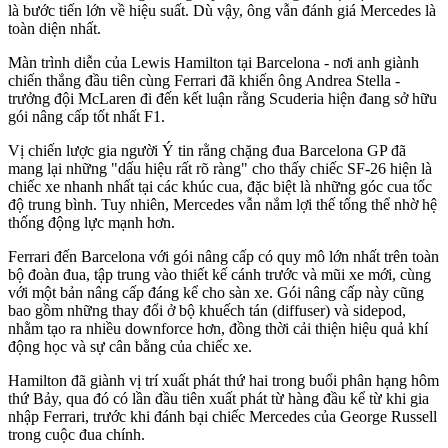
là bước tiến lớn về hiệu suất. Dù vậy, ông vẫn đánh giá Mercedes là
toàn diện nhất.
Màn trình diễn của Lewis Hamilton tại Barcelona - nơi anh giành
chiến thắng đầu tiên cùng Ferrari đã khiến ông Andrea Stella -
trưởng đội McLaren đi đến kết luận rằng Scuderia hiện đang sở hữu
gói nâng cấp tốt nhất F1.
Vị chiến lược gia người Ý tin rằng chặng đua Barcelona GP đã
mang lại những "dấu hiệu rất rõ ràng" cho thấy chiếc SF-26 hiện là
chiếc xe nhanh nhất tại các khúc cua, đặc biệt là những góc cua tốc
độ trung bình. Tuy nhiên, Mercedes vẫn nắm lợi thế tổng thể nhờ hệ
thống động lực mạnh hơn.
Ferrari đến Barcelona với gói nâng cấp có quy mô lớn nhất trên toàn
bộ đoàn đua, tập trung vào thiết kế cánh trước và mũi xe mới, cùng
với một bản nâng cấp đáng kể cho sàn xe. Gói nâng cấp này cũng
bao gồm những thay đổi ở bộ khuếch tán (diffuser) và sidepod,
nhằm tạo ra nhiều downforce hơn, đồng thời cải thiện hiệu quả khí
động học và sự cân bằng của chiếc xe.
Hamilton đã giành vị trí xuất phát thứ hai trong buổi phân hạng hôm
thứ Bảy, qua đó có lần đầu tiên xuất phát từ hàng đầu kể từ khi gia
nhập Ferrari, trước khi đánh bại chiếc Mercedes của George Russell
trong cuộc đua chính.