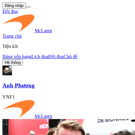
Đăng nhập
Đội đua
McLaren
Trang chủ
Tiện ích
Bảng xếp hạng
Lịch đua
Đội đua
Chủ đề
Hệ thống
Anh Phương
VNF1
McLaren