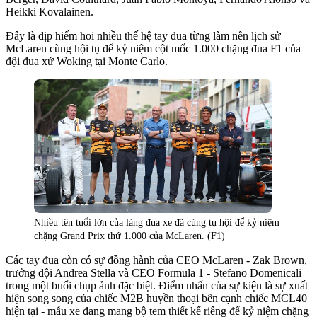
Heikki Kovalainen.
Đây là dịp hiếm hoi nhiều thế hệ tay đua từng làm nên lịch sử
McLaren cùng hội tụ để kỷ niệm cột mốc 1.000 chặng đua F1 của
đội đua xứ Woking tại Monte Carlo.
Nhiều tên tuổi lớn của làng đua xe đã cùng tụ hội để kỷ niệm
chặng Grand Prix thứ 1.000 của McLaren. (F1)
Các tay đua còn có sự đồng hành của CEO McLaren - Zak Brown,
trưởng đội Andrea Stella và CEO Formula 1 - Stefano Domenicali
trong một buổi chụp ảnh đặc biệt. Điểm nhấn của sự kiện là sự xuất
hiện song song của chiếc M2B huyền thoại bên cạnh chiếc MCL40
hiện tại - mẫu xe đang mang bộ tem thiết kế riêng để kỷ niệm chặng