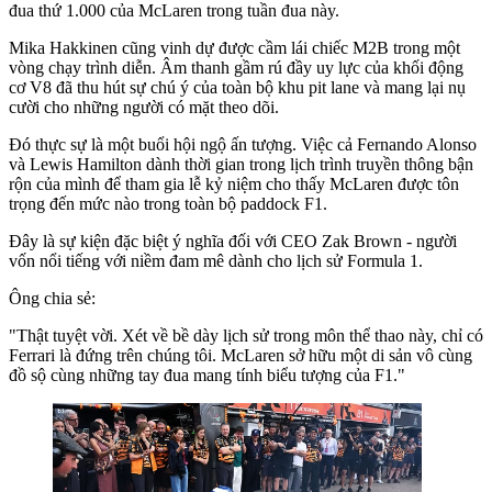
đua thứ 1.000 của McLaren trong tuần đua này.
Mika Hakkinen cũng vinh dự được cầm lái chiếc M2B trong một
vòng chạy trình diễn. Âm thanh gầm rú đầy uy lực của khối động
cơ V8 đã thu hút sự chú ý của toàn bộ khu pit lane và mang lại nụ
cười cho những người có mặt theo dõi.
Đó thực sự là một buổi hội ngộ ấn tượng. Việc cả Fernando Alonso
và Lewis Hamilton dành thời gian trong lịch trình truyền thông bận
rộn của mình để tham gia lễ kỷ niệm cho thấy McLaren được tôn
trọng đến mức nào trong toàn bộ paddock F1.
Đây là sự kiện đặc biệt ý nghĩa đối với CEO Zak Brown - người
vốn nổi tiếng với niềm đam mê dành cho lịch sử Formula 1.
Ông chia sẻ:
"Thật tuyệt vời. Xét về bề dày lịch sử trong môn thể thao này, chỉ có
Ferrari là đứng trên chúng tôi. McLaren sở hữu một di sản vô cùng
đồ sộ cùng những tay đua mang tính biểu tượng của F1."