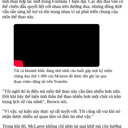
tinh thần hợp tác mới trong Formula 1 hiện đại. Các đội đua vẫn có
thể chiến đấu quyết liệt với nhau trên đường đua, nhưng đồng thời
vẫn sẵn sàng hỗ trợ và tôn trọng nhau vì sự phát triển chung của
môn thể thao này.
Tất cả khoảnh khắc đáng nhớ nhất của buổi gặp mặt kỷ niệm
chặng đua thứ 1.000 của Mclaren đã được đội ghi lại qua
đoạn video đăng tải trên Youtube.
"Tôi nghĩ đó là điều mà môn thể thao này cần làm nhiều hơn nữa.
Đôi khi hãy thể hiện tinh thần thể thao nhiều hơn một chút và trân
trọng lịch sử của mình", Brown nói.
"Vì vậy, sự kiện này thực sự rất tuyệt vời. Tôi cũng rất vui khi nó
nhận được nhiều sự quan tâm và đưa tin như vậy."
Trong khi đó, McLaren không chỉ nhìn lại quá khứ mà còn hướng