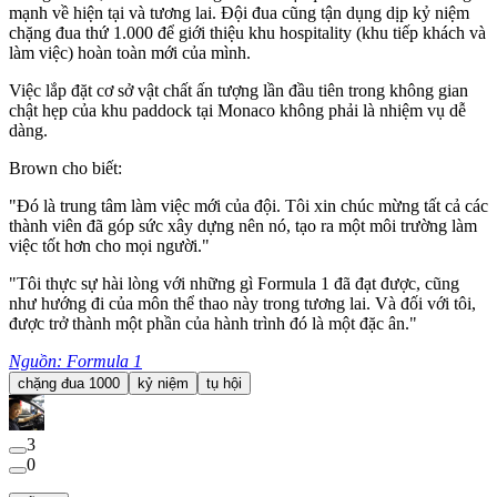
mạnh về hiện tại và tương lai. Đội đua cũng tận dụng dịp kỷ niệm
chặng đua thứ 1.000 để giới thiệu khu hospitality (khu tiếp khách và
làm việc) hoàn toàn mới của mình.
Việc lắp đặt cơ sở vật chất ấn tượng lần đầu tiên trong không gian
chật hẹp của khu paddock tại Monaco không phải là nhiệm vụ dễ
dàng.
Brown cho biết:
"Đó là trung tâm làm việc mới của đội. Tôi xin chúc mừng tất cả các
thành viên đã góp sức xây dựng nên nó, tạo ra một môi trường làm
việc tốt hơn cho mọi người."
"Tôi thực sự hài lòng với những gì Formula 1 đã đạt được, cũng
như hướng đi của môn thể thao này trong tương lai. Và đối với tôi,
được trở thành một phần của hành trình đó là một đặc ân."
Nguồn: Formula 1
chặng đua 1000
kỷ niệm
tụ hội
3
0