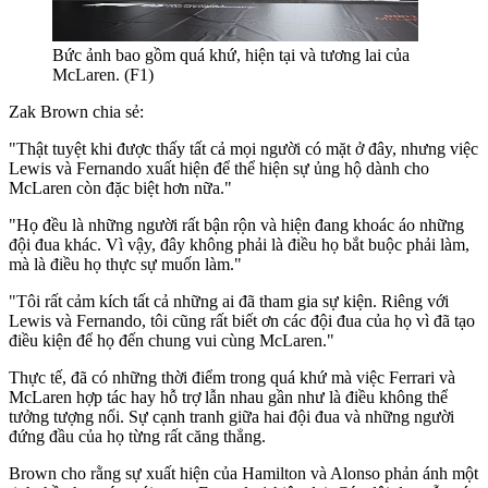
Bức ảnh bao gồm quá khứ, hiện tại và tương lai của
McLaren. (F1)
Zak Brown chia sẻ:
"Thật tuyệt khi được thấy tất cả mọi người có mặt ở đây, nhưng việc
Lewis và Fernando xuất hiện để thể hiện sự ủng hộ dành cho
McLaren còn đặc biệt hơn nữa."
"Họ đều là những người rất bận rộn và hiện đang khoác áo những
đội đua khác. Vì vậy, đây không phải là điều họ bắt buộc phải làm,
mà là điều họ thực sự muốn làm."
"Tôi rất cảm kích tất cả những ai đã tham gia sự kiện. Riêng với
Lewis và Fernando, tôi cũng rất biết ơn các đội đua của họ vì đã tạo
điều kiện để họ đến chung vui cùng McLaren."
Thực tế, đã có những thời điểm trong quá khứ mà việc Ferrari và
McLaren hợp tác hay hỗ trợ lẫn nhau gần như là điều không thể
tưởng tượng nổi. Sự cạnh tranh giữa hai đội đua và những người
đứng đầu của họ từng rất căng thẳng.
Brown cho rằng sự xuất hiện của Hamilton và Alonso phản ánh một