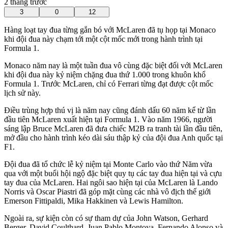
2 tháng trước
3
0
12
Hàng loạt tay đua từng gắn bó với McLaren đã tụ họp tại Monaco
khi đội đua này chạm tới một cột mốc mới trong hành trình tại
Formula 1.
Monaco năm nay là một tuần đua vô cùng đặc biệt đối với McLaren
khi đội đua này kỷ niệm chặng đua thứ 1.000 trong khuôn khổ
Formula 1. Trước McLaren, chỉ có Ferrari từng đạt được cột mốc
lịch sử này.
Điều trùng hợp thú vị là năm nay cũng đánh dấu 60 năm kể từ lần
đầu tiên McLaren xuất hiện tại Formula 1. Vào năm 1966, người
sáng lập Bruce McLaren đã đưa chiếc M2B ra tranh tài lần đầu tiên,
mở đầu cho hành trình kéo dài sáu thập kỷ của đội đua Anh quốc tại
F1.
Đội đua đã tổ chức lễ kỷ niệm tại Monte Carlo vào thứ Năm vừa
qua với một buổi hội ngộ đặc biệt quy tụ các tay đua hiện tại và cựu
tay đua của McLaren. Hai ngôi sao hiện tại của McLaren là Lando
Norris và Oscar Piastri đã góp mặt cùng các nhà vô địch thế giới
Emerson Fittipaldi, Mika Hakkinen và Lewis Hamilton.
Ngoài ra, sự kiện còn có sự tham dự của John Watson, Gerhard
Berger, David Coulthard, Juan Pablo Montoya, Fernando Alonso và