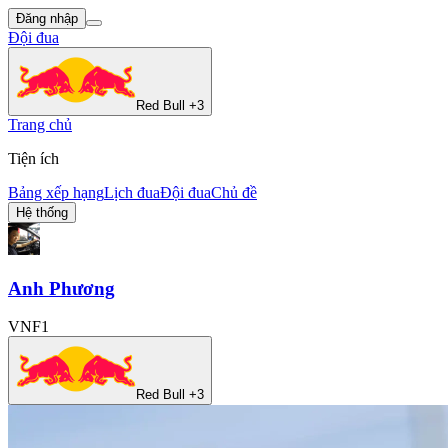
Đăng nhập
Đội đua
Red Bull +3
Trang chủ
Tiện ích
Bảng xếp hạng
Lịch đua
Đội đua
Chủ đề
Hệ thống
Anh Phương
VNF1
Red Bull +3