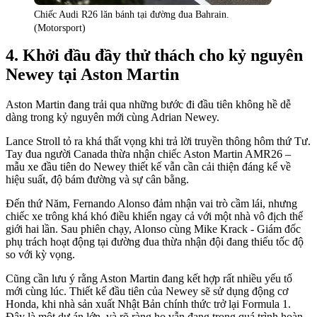
Chiếc Audi R26 lăn bánh tại đường đua Bahrain.
(Motorsport)
Khởi đầu đầy thử thách cho kỷ nguyên
Newey tại Aston Martin
Aston Martin đang trải qua những bước đi đầu tiên không hề dễ
dàng trong kỷ nguyên mới cùng Adrian Newey.
Lance Stroll tỏ ra khá thất vọng khi trả lời truyền thông hôm thứ Tư.
Tay đua người Canada thừa nhận chiếc Aston Martin AMR26 –
mẫu xe đầu tiên do Newey thiết kế vẫn cần cải thiện đáng kể về
hiệu suất, độ bám đường và sự cân bằng.
Đến thứ Năm, Fernando Alonso đảm nhận vai trò cầm lái, nhưng
chiếc xe trông khá khó điều khiển ngay cả với một nhà vô địch thế
giới hai lần. Sau phiên chạy, Alonso cùng Mike Krack - Giám đốc
phụ trách hoạt động tại đường đua thừa nhận đội đang thiếu tốc độ
so với kỳ vọng.
Cũng cần lưu ý rằng Aston Martin đang kết hợp rất nhiều yếu tố
mới cùng lúc. Thiết kế đầu tiên của Newey sẽ sử dụng động cơ
Honda, khi nhà sản xuất Nhật Bản chính thức trở lại Formula 1.
Đây là một dự án lớn, và rõ ràng họ vẫn đang trong quá trình hoàn