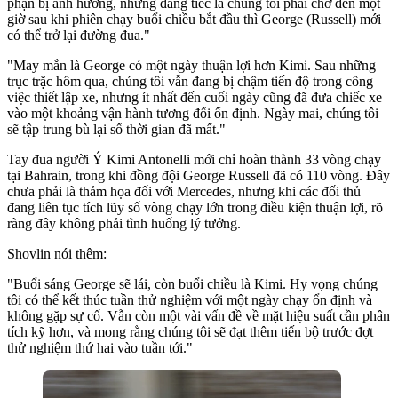
phận bị ảnh hưởng, nhưng đáng tiếc là chúng tôi phải chờ đến một
giờ sau khi phiên chạy buổi chiều bắt đầu thì George (Russell) mới
có thể trở lại đường đua."
"May mắn là George có một ngày thuận lợi hơn Kimi. Sau những
trục trặc hôm qua, chúng tôi vẫn đang bị chậm tiến độ trong công
việc thiết lập xe, nhưng ít nhất đến cuối ngày cũng đã đưa chiếc xe
vào một khoảng vận hành tương đối ổn định. Ngày mai, chúng tôi
sẽ tập trung bù lại số thời gian đã mất."
Tay đua người Ý Kimi Antonelli mới chỉ hoàn thành 33 vòng chạy
tại Bahrain, trong khi đồng đội George Russell đã có 110 vòng. Đây
chưa phải là thảm họa đối với Mercedes, nhưng khi các đối thủ
đang liên tục tích lũy số vòng chạy lớn trong điều kiện thuận lợi, rõ
ràng đây không phải tình huống lý tưởng.
Shovlin nói thêm:
"Buổi sáng George sẽ lái, còn buổi chiều là Kimi. Hy vọng chúng
tôi có thể kết thúc tuần thử nghiệm với một ngày chạy ổn định và
không gặp sự cố. Vẫn còn một vài vấn đề về mặt hiệu suất cần phân
tích kỹ hơn, và mong rằng chúng tôi sẽ đạt thêm tiến bộ trước đợt
thử nghiệm thứ hai vào tuần tới."