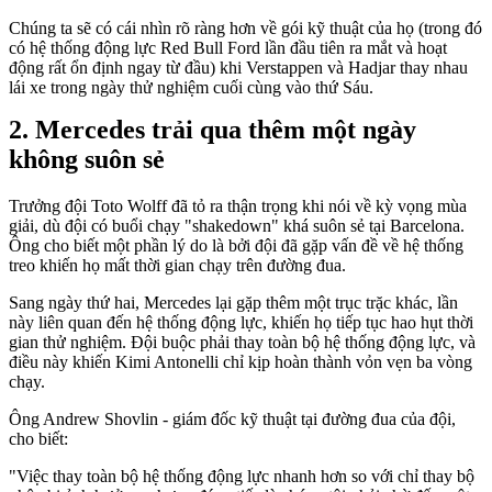
Chúng ta sẽ có cái nhìn rõ ràng hơn về gói kỹ thuật của họ (trong đó
có hệ thống động lực Red Bull Ford lần đầu tiên ra mắt và hoạt
động rất ổn định ngay từ đầu) khi Verstappen và Hadjar thay nhau
lái xe trong ngày thử nghiệm cuối cùng vào thứ Sáu.
Mercedes trải qua thêm một ngày
không suôn sẻ
Trưởng đội Toto Wolff đã tỏ ra thận trọng khi nói về kỳ vọng mùa
giải, dù đội có buổi chạy "shakedown" khá suôn sẻ tại Barcelona.
Ông cho biết một phần lý do là bởi đội đã gặp vấn đề về hệ thống
treo khiến họ mất thời gian chạy trên đường đua.
Sang ngày thứ hai, Mercedes lại gặp thêm một trục trặc khác, lần
này liên quan đến hệ thống động lực, khiến họ tiếp tục hao hụt thời
gian thử nghiệm. Đội buộc phải thay toàn bộ hệ thống động lực, và
điều này khiến Kimi Antonelli chỉ kịp hoàn thành vỏn vẹn ba vòng
chạy.
Ông Andrew Shovlin - giám đốc kỹ thuật tại đường đua của đội,
cho biết:
"Việc thay toàn bộ hệ thống động lực nhanh hơn so với chỉ thay bộ