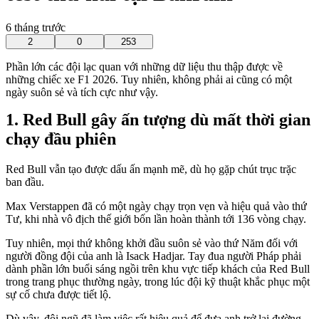
6 tháng trước
2
0
253
Phần lớn các đội lạc quan với những dữ liệu thu thập được về
những chiếc xe F1 2026. Tuy nhiên, không phải ai cũng có một
ngày suôn sẻ và tích cực như vậy.
Red Bull gây ấn tượng dù mất thời gian
chạy đầu phiên
Red Bull vẫn tạo được dấu ấn mạnh mẽ, dù họ gặp chút trục trặc
ban đầu.
Max Verstappen đã có một ngày chạy trọn vẹn và hiệu quả vào thứ
Tư, khi nhà vô địch thế giới bốn lần hoàn thành tới 136 vòng chạy.
Tuy nhiên, mọi thứ không khởi đầu suôn sẻ vào thứ Năm đối với
người đồng đội của anh là Isack Hadjar. Tay đua người Pháp phải
dành phần lớn buổi sáng ngồi trên khu vực tiếp khách của Red Bull
trong trang phục thường ngày, trong lúc đội kỹ thuật khắc phục một
sự cố chưa được tiết lộ.
Dù vậy, đội ngũ đã làm việc rất hiệu quả để đưa anh trở lại đường