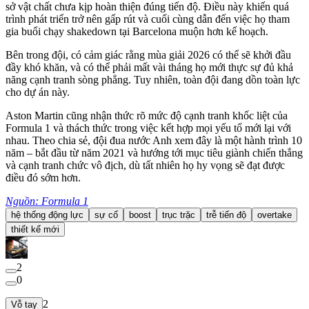
sở vật chất chưa kịp hoàn thiện đúng tiến độ. Điều này khiến quá
trình phát triển trở nên gấp rút và cuối cùng dẫn đến việc họ tham
gia buổi chạy shakedown tại Barcelona muộn hơn kế hoạch.
Bên trong đội, có cảm giác rằng mùa giải 2026 có thể sẽ khởi đầu
đầy khó khăn, và có thể phải mất vài tháng họ mới thực sự đủ khả
năng cạnh tranh sòng phẳng. Tuy nhiên, toàn đội đang dồn toàn lực
cho dự án này.
Aston Martin cũng nhận thức rõ mức độ cạnh tranh khốc liệt của
Formula 1 và thách thức trong việc kết hợp mọi yếu tố mới lại với
nhau. Theo chia sẻ, đội đua nước Anh xem đây là một hành trình 10
năm – bắt đầu từ năm 2021 và hướng tới mục tiêu giành chiến thắng
và cạnh tranh chức vô địch, dù tất nhiên họ hy vọng sẽ đạt được
điều đó sớm hơn.
Nguồn: Formula 1
hệ thống động lực
sự cố
boost
trục trặc
trễ tiến độ
overtake
thiết kế mới
2
0
2
Vỗ tay