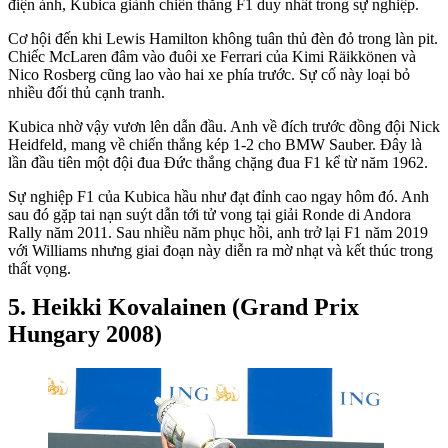
điện ảnh, Kubica giành chiến thắng F1 duy nhất trong sự nghiệp.
Cơ hội đến khi Lewis Hamilton không tuân thủ đèn đỏ trong làn pit.
Chiếc McLaren đâm vào đuôi xe Ferrari của Kimi Räikkönen và
Nico Rosberg cũng lao vào hai xe phía trước. Sự cố này loại bỏ
nhiều đối thủ cạnh tranh.
Kubica nhờ vậy vươn lên dẫn đầu. Anh về đích trước đồng đội Nick
Heidfeld, mang về chiến thắng kép 1-2 cho BMW Sauber. Đây là
lần đầu tiên một đội đua Đức thắng chặng đua F1 kể từ năm 1962.
Sự nghiệp F1 của Kubica hầu như đạt đỉnh cao ngay hôm đó. Anh
sau đó gặp tai nạn suýt dẫn tới tử vong tại giải Ronde di Andora
Rally năm 2011. Sau nhiều năm phục hồi, anh trở lại F1 năm 2019
với Williams nhưng giai đoạn này diễn ra mờ nhạt và kết thúc trong
thất vọng.
Heikki Kovalainen (Grand Prix
Hungary 2008)