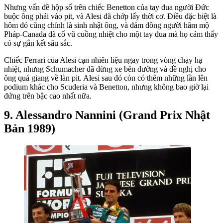
Nhưng vấn đề hộp số trên chiếc Benetton của tay đua người Đức
buộc ông phải vào pit, và Alesi đã chớp lấy thời cơ. Điều đặc biệt là
hôm đó cũng chính là sinh nhật ông, và đám đông người hâm mộ
Pháp-Canada đã cổ vũ cuồng nhiệt cho một tay đua mà họ cảm thấy
có sự gắn kết sâu sắc.
Chiếc Ferrari của Alesi cạn nhiên liệu ngay trong vòng chạy hạ
nhiệt, nhưng Schumacher đã dừng xe bên đường và đề nghị cho
ông quá giang về làn pit. Alesi sau đó còn có thêm những lần lên
podium khác cho Scuderia và Benetton, nhưng không bao giờ lại
đứng trên bậc cao nhất nữa.
Alessandro Nannini (Grand Prix Nhật
Bản 1989)