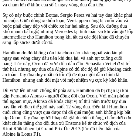
va chạm lớn ở khúc cua số 1 ngay vòng đua đầu tiên.
Sự cố này buộc chính Bottas, Sergio Perez và hai tay đua khác phải
bỏ cuộc. Giữa dòng xe hỗn loạn, Verstappen cũng bị cuốn vào và
buộc phải chạy tiếp với chiếc xe hư hại nặng. Sau đó, đường đua
khô nhanh bất ngờ, nhưng Mercedes lại tính toán sai khi vẫn giữ lốp
intermediate cho Hamilton trong khi tất cả các đội khác đã chuyển
sang lốp slicks dưới cờ đỏ.
Hamilton do đó không còn lựa chọn nào khác ngoài vào làn pit
ngay sau vòng chạy đầu tiên khi đua lại, và anh tụt xuống cuối
bảng. Lúc này, Ocon đã vươn lên dẫn đầu. Sebastian Vettel ở vị trí
thứ hai, nhưng tay đua của Alpine có đủ tốc độ để giữ khoảng cách
an toàn. Tay đua duy nhất có tốc độ đe dọa ngôi đầu chính là
Hamilton, nhưng anh đối mặt với một nhiệm vụ cực kỳ khó khăn.
Dù vượt lên nhanh chóng từ phía sau, Hamilton đã bị chặn lại khi
gặp Fernando Alonso - người đồng đội của Ocon. Với màn phòng
thủ ngoạn mục, Alonso đã khóa chặt vị trí thứ năm trước tay đua
bảy lần vô địch thế giới này suốt 12 vòng đua. Đến khi Hamilton
cuối cùng cũng vượt qua được thì đã quá muộn: anh không kịp bắt
kịp Ocon. Tay đua người Pháp đã giành chiến thắng, chấm dứt cơn
khát chiến thắng cho đội đua xứ Enstone kể từ chức vô địch của
Kimi Räikkönen tại Grand Prix Úc 2013 (lúc đó tiền thân của
Alpine là Lotus F1).