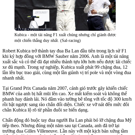
Kubica - một tài năng F1 xuất chúng nhưng chỉ giành được
một chiến thắng duy nhất. (Sal-racing)
Robert Kubica trở thành tay đua Ba Lan đầu tiên trong lịch sử F1
khi ký hợp đồng với BMW Sauber năm 2006. Anh là một tài năng
xuất sắc và có thể đã đạt nhiều thành tựu lớn hơn nếu được lái chiếc
xe đủ mạnh. Trong sự nghiệp, Kubica xuất phát 99 chặng đua, 12
lần lên bục trao giải, cùng một lần giành vị trí pole và một vòng đua
nhanh nhất.
Tại Grand Prix Canada năm 2007, cánh gió trước gãy khiến chiếc
BMW của anh bị hất mũi lên cao. Xe mất kiểm soát và không thể
phanh hay đánh lái. Nó đâm vào tường bê tông với tốc độ 300 km/h
rồi bật ngược sang rào chắn đối diện. Chiếc xe vỡ nát đến mức đôi
chân Kubica lộ rõ từ phần đuôi xe biến dạng.
Chấn động đó buộc tay đua người Ba Lan phải bỏ lỡ chặng đua Mỹ
tiếp theo. Nhưng đúng một năm sau tại Canada, anh đã trở lại
trường đua Gilles Villeneuve. Lần này với một kịch bản xứng tầm