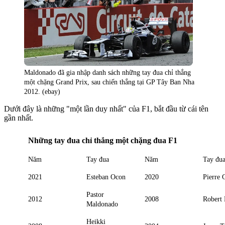
Maldonado đã gia nhập danh sách những tay đua chỉ thắng
một chặng Grand Prix, sau chiến thắng tại GP Tây Ban Nha
2012. (ebay)
Dưới đây là những "một lần duy nhất" của F1, bắt đầu từ cái tên
gần nhất.
Những tay đua chỉ thắng một chặng đua F1
Năm
Tay đua
Năm
Tay đu
2021
Esteban Ocon
2020
Pierre 
Pastor
2012
2008
Robert
Maldonado
Heikki