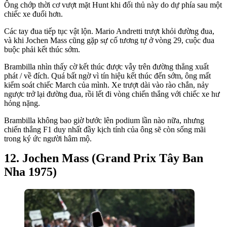
Ông chớp thời cơ vượt mặt Hunt khi đối thủ này do dự phía sau một
chiếc xe đuối hơn.
Các tay đua tiếp tục vật lộn. Mario Andretti trượt khỏi đường đua,
và khi Jochen Mass cũng gặp sự cố tương tự ở vòng 29, cuộc đua
buộc phải kết thúc sớm.
Brambilla nhìn thấy cờ kết thúc được vẫy trên đường thẳng xuất
phát / về đích. Quá bất ngờ vì tín hiệu kết thúc đến sớm, ông mất
kiểm soát chiếc March của mình. Xe trượt dài vào rào chắn, nảy
ngược trở lại đường đua, rồi lết đi vòng chiến thắng với chiếc xe hư
hỏng nặng.
Brambilla không bao giờ bước lên podium lần nào nữa, nhưng
chiến thắng F1 duy nhất đầy kịch tính của ông sẽ còn sống mãi
trong ký ức người hâm mộ.
Jochen Mass (Grand Prix Tây Ban
Nha 1975)