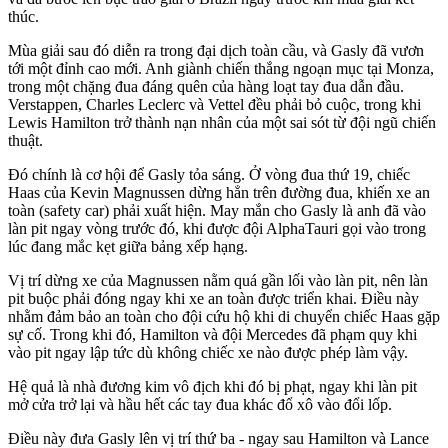
thúc.
Mùa giải sau đó diễn ra trong đại dịch toàn cầu, và Gasly đã vươn
tới một đỉnh cao mới. Anh giành chiến thắng ngoạn mục tại Monza,
trong một chặng đua đáng quên của hàng loạt tay đua dẫn đầu.
Verstappen, Charles Leclerc và Vettel đều phải bỏ cuộc, trong khi
Lewis Hamilton trở thành nạn nhân của một sai sót từ đội ngũ chiến
thuật.
Đó chính là cơ hội để Gasly tỏa sáng. Ở vòng đua thứ 19, chiếc
Haas của Kevin Magnussen dừng hẳn trên đường đua, khiến xe an
toàn (safety car) phải xuất hiện. May mắn cho Gasly là anh đã vào
làn pit ngay vòng trước đó, khi được đội AlphaTauri gọi vào trong
lúc đang mắc kẹt giữa bảng xếp hạng.
Vị trí dừng xe của Magnussen nằm quá gần lối vào làn pit, nên làn
pit buộc phải đóng ngay khi xe an toàn được triển khai. Điều này
nhằm đảm bảo an toàn cho đội cứu hộ khi di chuyển chiếc Haas gặp
sự cố. Trong khi đó, Hamilton và đội Mercedes đã phạm quy khi
vào pit ngay lập tức dù không chiếc xe nào được phép làm vậy.
Hệ quả là nhà đương kim vô địch khi đó bị phạt, ngay khi làn pit
mở cửa trở lại và hầu hết các tay đua khác đổ xô vào đổi lốp.
Điều này đưa Gasly lên vị trí thứ ba - ngay sau Hamilton và Lance