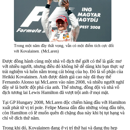
Trong một năm đầy thất vọng, vẫn có một điểm tích cực đối
với Kovalainen. (McLaren)
Được đồng hành cùng một nhà vô địch thế giới có thể là giấc mơ
với nhiều người, nhưng điều đó không hề dễ dàng khi bạn thực sự
trải nghiệm và luôn nằm trong cái bóng của họ. Đó là số phận của
Heikki Kovalainen. Anh được đánh giá cao này đã thay thế
Fernando Alonso tại McLaren vào năm 2008, và nhiều người nghĩ
đây sẽ là bước đột phá của anh. Thế nhưng, đồng đội và nhà vô
địch tương lai Lewis Hamilton đã vượt trội anh ở mọi mặt.
Tại GP Hungary 2008, McLaren độc chiếm hàng đầu với Hamilton
xuất phát từ vị trí pole. Felipe Massa dẫn đầu những vòng đầu tiên,
còn Hamilton có lẽ muốn quên đi chặng đua này khi bị tụt hạng và
chỉ về đích thứ năm.
Trong khi đó, Kovalainen đang ở vị trí thứ hai và đang thu hẹp