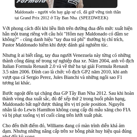
Maldonado - người vốn hay gặp sự cố, đã giữ vững tinh thần
tại Grand Prix 2012 ở Tây Ban Nha. (SPEEDWEEK)
Với phong cách đôi khi liều lĩnh trên đường đua đến mức xuất hiện
hẳn một trang riêng với câu hỏi "Hôm nay Maldonado có đâm xe
không?" - cùng danh hiệu "tay đua trả phí" thường bị chỉ trích,
Pastor Maldonado hiếm khi được đánh giá nghiêm túc.
Nhưng ít ai biết rằng, tay đua người Venezuela này từng có những
thành công đáng nể trong sự nghiệp đua xe. Năm 2004, anh vô địch
Italian Formula Renault 2.0 và về thứ ba tại giải Formula Renault
3.5 năm 2006. Đỉnh cao là chức vô địch GP2 năm 2010, khi anh
vượt qua cả Sergio Perez, Jules Bianchi và những ngôi sao F1
tương lai khác.
Bước ngoặt đến tại chặng đua GP Tây Ban Nha 2012. Sau khi hoàn
thành vòng đua xuất sắc, đủ để xếp thứ 2 trong buổi phân hạng,
Maldonado bất ngờ được thăng lên vị trí pole position. Nguyên
nhân là do Lewis Hamilton không cung cấp đủ mẫu xăng cho FIA
và bị phạt xuống vị trí cuối cùng trên lưới xuất phát.
Cho đến thời điểm đó, Williams đang có màn trình diễn khá ảm
đạm. Nhưng những nâng cấp trên xe bỗng phát huy hiệu quả đúng
như đội kỳ vọng.