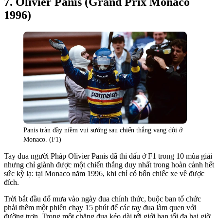
Olivier Panis (Grand Prix Monaco
1996)
Panis tràn đầy niềm vui sướng sau chiến thắng vang dội ở
Monaco. (F1)
Tay đua người Pháp Olivier Panis đã thi đấu ở F1 trong 10 mùa giải
nhưng chỉ giành được một chiến thắng duy nhất trong hoàn cảnh hết
sức kỳ lạ: tại Monaco năm 1996, khi chỉ có bốn chiếc xe về được
đích.
Trời bắt đầu đổ mưa vào ngày đua chính thức, buộc ban tổ chức
phải thêm một phiên chạy 15 phút để các tay đua làm quen với
đường trơn. Trong một chặng đua kéo dài tới giới hạn tối đa hai giờ,