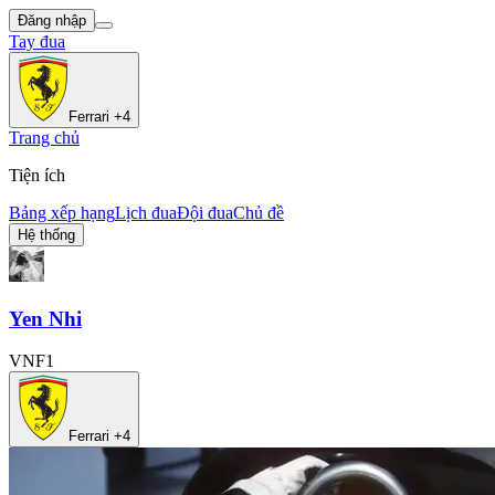
Đăng nhập
Tay đua
Ferrari +4
Trang chủ
Tiện ích
Bảng xếp hạng
Lịch đua
Đội đua
Chủ đề
Hệ thống
Yen Nhi
VNF1
Ferrari +4