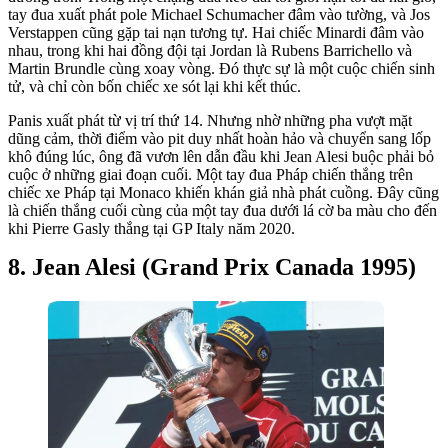
tay đua xuất phát pole Michael Schumacher đâm vào tường, và Jos
Verstappen cũng gặp tai nạn tương tự. Hai chiếc Minardi đâm vào
nhau, trong khi hai đồng đội tại Jordan là Rubens Barrichello và
Martin Brundle cùng xoay vòng. Đó thực sự là một cuộc chiến sinh
tử, và chỉ còn bốn chiếc xe sót lại khi kết thúc.
Panis xuất phát từ vị trí thứ 14. Nhưng nhờ những pha vượt mặt
dũng cảm, thời điểm vào pit duy nhất hoàn hảo và chuyển sang lốp
khô đúng lúc, ông đã vươn lên dẫn đầu khi Jean Alesi buộc phải bỏ
cuộc ở những giai đoạn cuối. Một tay đua Pháp chiến thắng trên
chiếc xe Pháp tại Monaco khiến khán giả nhà phát cuồng. Đây cũng
là chiến thắng cuối cùng của một tay đua dưới lá cờ ba màu cho đến
khi Pierre Gasly thắng tại GP Italy năm 2020.
Jean Alesi (Grand Prix Canada 1995)