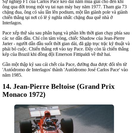
Sự nghiệp F1 của Carlos Pace kéo dài năm mùa giải cho đến khi
ông qua đời trong một vụ tai nạn máy bay năm 1977. Tham gia 73
chặng đua, ông có sáu lần lên podium, một lần giành pole và giành
chiến thắng tại nơi có lẽ ý nghĩa nhất: chặng đua quê nhà ở
Interlagos.
Pace xếp thứ sáu sau phân hạng và phần lớn thời gian chạy phía sau
các xe dẫn đầu. Chỉ còn tám vòng, chiếc Shadow của Jean-Pierre
Jarier - người dẫn đầu suốt thời gian dài, đã gặp trục trặc kỹ thuật và
phải bỏ cuộc. Chiến thắng rơi vào tay Pace. Đây còn là chiến thắng
kép của Brazil khi đồng đội Emerson Fittipaldi về thứ hai.
Gần một thập kỷ sau cái chết của Pace, đường đua được đổi tên từ
'Autódromo de Interlagos' thành 'Autódromo José Carlos Pace' vào
năm 1985.
Jean-Pierre Beltoise (Grand Prix
Monaco 1972)