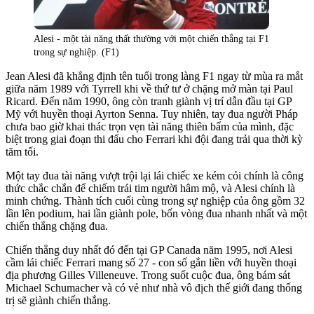
Alesi - một tài năng thất thường với một chiến thắng tại F1
trong sự nghiệp. (F1)
Jean Alesi đã khẳng định tên tuổi trong làng F1 ngay từ mùa ra mắt
giữa năm 1989 với Tyrrell khi về thứ tư ở chặng mở màn tại Paul
Ricard. Đến năm 1990, ông còn tranh giành vị trí dẫn đầu tại GP
Mỹ với huyền thoại Ayrton Senna. Tuy nhiên, tay đua người Pháp
chưa bao giờ khai thác trọn vẹn tài năng thiên bẩm của mình, đặc
biệt trong giai đoạn thi đấu cho Ferrari khi đội đang trải qua thời kỳ
tăm tối.
Một tay đua tài năng vượt trội lại lái chiếc xe kém cỏi chính là công
thức chắc chắn để chiếm trái tim người hâm mộ, và Alesi chính là
minh chứng. Thành tích cuối cùng trong sự nghiệp của ông gồm 32
lần lên podium, hai lần giành pole, bốn vòng đua nhanh nhất và một
chiến thắng chặng đua.
Chiến thắng duy nhất đó đến tại GP Canada năm 1995, nơi Alesi
cầm lái chiếc Ferrari mang số 27 - con số gắn liền với huyền thoại
địa phương Gilles Villeneuve. Trong suốt cuộc đua, ông bám sát
Michael Schumacher và có vẻ như nhà vô địch thế giới đang thống
trị sẽ giành chiến thắng.