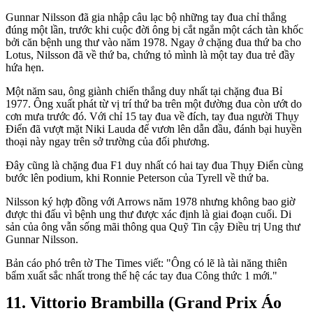
Gunnar Nilsson đã gia nhập câu lạc bộ những tay đua chỉ thắng
đúng một lần, trước khi cuộc đời ông bị cắt ngắn một cách tàn khốc
bởi căn bệnh ung thư vào năm 1978. Ngay ở chặng đua thứ ba cho
Lotus, Nilsson đã về thứ ba, chứng tỏ mình là một tay đua trẻ đầy
hứa hẹn.
Một năm sau, ông giành chiến thắng duy nhất tại chặng đua Bỉ
1977. Ông xuất phát từ vị trí thứ ba trên một đường đua còn ướt do
cơn mưa trước đó. Với chỉ 15 tay đua về đích, tay đua người Thụy
Điển đã vượt mặt Niki Lauda để vươn lên dẫn đầu, đánh bại huyền
thoại này ngay trên sở trường của đối phương.
Đây cũng là chặng đua F1 duy nhất có hai tay đua Thụy Điển cùng
bước lên podium, khi Ronnie Peterson của Tyrell về thứ ba.
Nilsson ký hợp đồng với Arrows năm 1978 nhưng không bao giờ
được thi đấu vì bệnh ung thư được xác định là giai đoạn cuối. Di
sản của ông vẫn sống mãi thông qua Quỹ Tin cậy Điều trị Ung thư
Gunnar Nilsson.
Bản cáo phó trên tờ The Times viết: "Ông có lẽ là tài năng thiên
bẩm xuất sắc nhất trong thế hệ các tay đua Công thức 1 mới."
Vittorio Brambilla (Grand Prix Áo