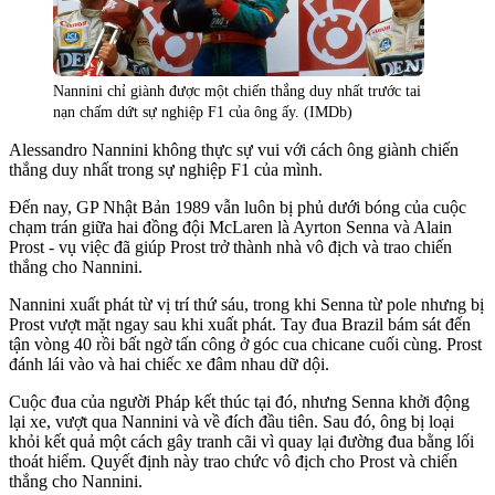
Nannini chỉ giành được một chiến thắng duy nhất trước tai
nạn chấm dứt sự nghiệp F1 của ông ấy. (IMDb)
Alessandro Nannini không thực sự vui với cách ông giành chiến
thắng duy nhất trong sự nghiệp F1 của mình.
Đến nay, GP Nhật Bản 1989 vẫn luôn bị phủ dưới bóng của cuộc
chạm trán giữa hai đồng đội McLaren là Ayrton Senna và Alain
Prost - vụ việc đã giúp Prost trở thành nhà vô địch và trao chiến
thắng cho Nannini.
Nannini xuất phát từ vị trí thứ sáu, trong khi Senna từ pole nhưng bị
Prost vượt mặt ngay sau khi xuất phát. Tay đua Brazil bám sát đến
tận vòng 40 rồi bất ngờ tấn công ở góc cua chicane cuối cùng. Prost
đánh lái vào và hai chiếc xe đâm nhau dữ dội.
Cuộc đua của người Pháp kết thúc tại đó, nhưng Senna khởi động
lại xe, vượt qua Nannini và về đích đầu tiên. Sau đó, ông bị loại
khỏi kết quả một cách gây tranh cãi vì quay lại đường đua bằng lối
thoát hiểm. Quyết định này trao chức vô địch cho Prost và chiến
thắng cho Nannini.