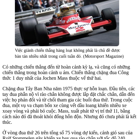
Việc giành chiến thắng hàng loạt không phải là chủ đề được
bàn tán nhiều nhất trong cuối tuần đó. (Motorsport Magazine)
Có những chiến thắng đến từ hoàn cảnh kỳ lạ, và cũng có những
chiến thắng trong hoàn cảnh u ám. Chiến thắng chặng đua Công
thức 1 duy nhất của Jochen Mass thuộc vế thứ hai.
Chặng đua Tây Ban Nha năm 1975 thực sự hỗn loạn. Đầu tiên, các
tay đua phẫn nộ vì rào chắn không được lắp đặt chắc chắn, dẫn đến
việc họ phản đối và từ chối tham gia các buổi đua thử. Trong cuộc
đua, một vụ va chạm bốn xe cùng vết dầu loang khiến nhiều xe
xoay vòng và phải bỏ cuộc. Mass, xuất phát từ vị trí thứ 11, bằng
cách nào đó đã thoát khỏi đống hỗn độn. Nhưng đó chưa phải là kết
thúc.
Ở vòng đua thứ 26 trên tổng số 75 vòng dự kiến, cánh gió sau của
Rolf Stommelen gãy khiến xe bay qua rào chắn với tốc độ 240