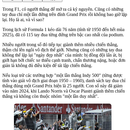
Trong F1, có người thắng để mở ra cả kỷ nguyên. Cũng có những
tay đua chỉ một lần đứng trên đỉnh Grand Prix rồi không bao giờ lặp
lại. Họ là ai, và vì sao?
Trong lịch sử Formula 1 kéo dài 76 năm (tính từ 1950 đến hết mùa
2025), đã có 115 tay đua từng đứng trên bậc cao nhất của podium.
Nhiều người trong số đó tiếp tục giành thêm nhiều chiến thắng,
thậm chí lên ngôi vô địch thế giới. Nhưng cũng có những tay đua
không thể lặp lại "ngày đẹp nhất" của mình: bị đồng đội lấn át, bị
giới hạn bởi chiếc xe thiếu cạnh tranh, chấn thương nặng, hoặc đơn
giản là không đủ điều kiện để tái lập chiến thắng.
Nếu loại trừ các trường hợp "một lần thắng Indy 500" (từng được
tính vào giải vô địch giai đoạn 1950 – 1960), danh sách tay đua chỉ
thắng đúng một Grand Prix hiện là 25 người. Con số này đã giảm
vào năm 2024, khi Lando Norris và Oscar Piastri giành thêm chiến
thắng và không còn thuộc nhóm "một lần duy nhất".