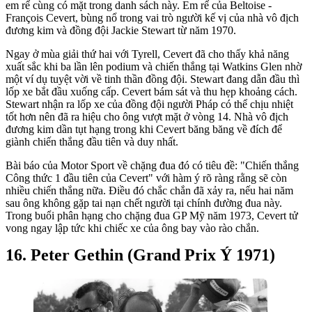
em rể cùng có mặt trong danh sách này. Em rể của Beltoise -
François Cevert, bùng nổ trong vai trò người kế vị của nhà vô địch
đương kim và đồng đội Jackie Stewart từ năm 1970.
Ngay ở mùa giải thứ hai với Tyrell, Cevert đã cho thấy khả năng
xuất sắc khi ba lần lên podium và chiến thắng tại Watkins Glen nhờ
một ví dụ tuyệt vời về tinh thần đồng đội. Stewart đang dẫn đầu thì
lốp xe bắt đầu xuống cấp. Cevert bám sát và thu hẹp khoảng cách.
Stewart nhận ra lốp xe của đồng đội người Pháp có thể chịu nhiệt
tốt hơn nên đã ra hiệu cho ông vượt mặt ở vòng 14. Nhà vô địch
đương kim dần tụt hạng trong khi Cevert băng băng về đích để
giành chiến thắng đầu tiên và duy nhất.
Bài báo của Motor Sport về chặng đua đó có tiêu đề: "Chiến thắng
Công thức 1 đầu tiên của Cevert" với hàm ý rõ ràng rằng sẽ còn
nhiều chiến thắng nữa. Điều đó chắc chắn đã xảy ra, nếu hai năm
sau ông không gặp tai nạn chết người tại chính đường đua này.
Trong buổi phân hạng cho chặng đua GP Mỹ năm 1973, Cevert tử
vong ngay lập tức khi chiếc xe của ông bay vào rào chắn.
Peter Gethin (Grand Prix Ý 1971)