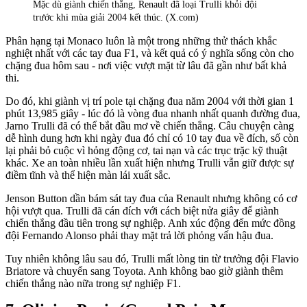
Mặc dù giành chiến thắng, Renault đã loại Trulli khỏi đội
trước khi mùa giải 2004 kết thúc. (X.com)
Phân hạng tại Monaco luôn là một trong những thử thách khắc
nghiệt nhất với các tay đua F1, và kết quả có ý nghĩa sống còn cho
chặng đua hôm sau - nơi việc vượt mặt từ lâu đã gần như bất khả
thi.
Do đó, khi giành vị trí pole tại chặng đua năm 2004 với thời gian 1
phút 13,985 giây - lúc đó là vòng đua nhanh nhất quanh đường đua,
Jarno Trulli đã có thể bắt đầu mơ về chiến thắng. Câu chuyện càng
dễ hình dung hơn khi ngày đua đó chỉ có 10 tay đua về đích, số còn
lại phải bỏ cuộc vì hỏng động cơ, tai nạn và các trục trặc kỹ thuật
khác. Xe an toàn nhiều lần xuất hiện nhưng Trulli vẫn giữ được sự
điềm tĩnh và thể hiện màn lái xuất sắc.
Jenson Button dần bám sát tay đua của Renault nhưng không có cơ
hội vượt qua. Trulli đã cán đích với cách biệt nửa giây để giành
chiến thắng đầu tiên trong sự nghiệp. Anh xúc động đến mức đồng
đội Fernando Alonso phải thay mặt trả lời phỏng vấn hậu đua.
Tuy nhiên không lâu sau đó, Trulli mất lòng tin từ trưởng đội Flavio
Briatore và chuyển sang Toyota. Anh không bao giờ giành thêm
chiến thắng nào nữa trong sự nghiệp F1.