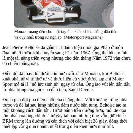
Monaco mang đến cho một tay đua khác chiến thắng đầu tiên
và duy nhất trong sự nghiệp. (Motorsport Magazine)
Jean-Pierre Beltoise đã giành 11 danh hiệu quốc gia Pháp ở môn
đua mô tô trước khi chuyển sang F1 năm 1967. Ông thể hiện mình
là một tài năng triển vọng nhưng cho đến tháng Năm 1972 vẫn chưa
có chiến thắng nào.
Điều đó đã thay đổi dưới cơn mưa xối xả ở Monaco, khi Beltoise
xuất phát từ vị trí thứ tư và thực hiện cú vượt được tạp chí Motor
Sport mô tả là "nỗ lực sinh tử" ngay từ đầu. Ông lao vút lên dẫn đầu
từ phía trong của góc cua đầu tiên, Saint Devote.
Đó là pha đột phá then chốt của chặng đua. Với khoảng trống phía
trước và để lại sau lưng những đám nước bắn tung, Beltoise tạo ra
một khoảng cách dẫn lớn. Trượt bánh trên đường trơn, mối đe dọa
lớn nhất của ông chính là tự gây tai nạn, nhưng ông vẫn giữ chiếc
BRM trong làn đường và cán đích với cách biệt 38 giây, đồng thời
thiết lập vòng đua nhanh nhất trong điều kiện mưa như trút.