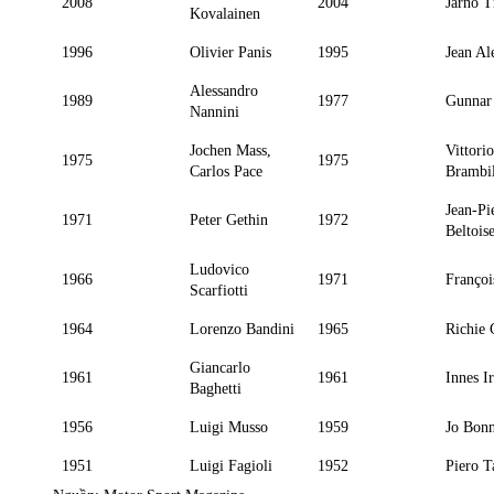
2008
2004
Jarno T
Kovalainen
1996
Olivier Panis
1995
Jean Al
Alessandro
1989
1977
Gunnar 
Nannini
Jochen Mass,
Vittorio
1975
1975
Carlos Pace
Brambil
Jean-Pi
1971
Peter Gethin
1972
Beltois
Ludovico
1966
1971
Françoi
Scarfiotti
1964
Lorenzo Bandini
1965
Richie 
Giancarlo
1961
1961
Innes I
Baghetti
1956
Luigi Musso
1959
Jo Bonn
1951
Luigi Fagioli
1952
Piero T