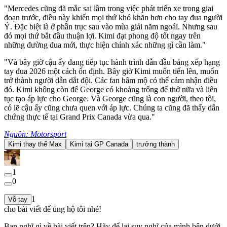
"Mercedes cũng đã mắc sai lầm trong việc phát triển xe trong giai
đoạn trước, điều này khiến mọi thứ khó khăn hơn cho tay đua người
Ý. Đặc biệt là ở phần trục sau vào mùa giải năm ngoái. Nhưng sau
đó mọi thứ bắt đầu thuận lợi. Kimi đạt phong độ tốt ngay trên
những đường đua mới, thực hiện chính xác những gì cần làm."
"Và bây giờ cậu ấy đang tiếp tục hành trình dẫn đầu bảng xếp hạng
tay đua 2026 một cách ổn định. Bây giờ Kimi muốn tiến lên, muốn
trở thành người dẫn dắt đội. Các fan hâm mộ có thể cảm nhận điều
đó. Kimi không còn để George có khoảng trống để thở nữa và liên
tục tạo áp lực cho George. Và George cũng là con người, theo tôi,
có lẽ cậu ấy cũng chưa quen với áp lực. Chúng ta cũng đã thấy dẫn
chứng thực tế tại Grand Prix Canada vừa qua."
Nguồn: Motorsport
Kimi thay thế Max
Kimi tại GP Canada
trưởng thành
1
0
1
Vỗ tay
cho bài viết để ủng hộ tôi nhé!
Bạn nghĩ gì về bài viết trên? Hãy để lại suy nghĩ của mình bên dưới