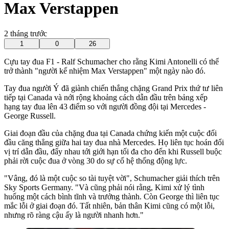
Max Verstappen
2 tháng trước
1
0
26
Cựu tay đua F1 - Ralf Schumacher cho rằng Kimi Antonelli có thể
trở thành "người kế nhiệm Max Verstappen" một ngày nào đó.
Tay đua người Ý đã giành chiến thắng chặng Grand Prix thứ tư liên
tiếp tại Canada và nới rộng khoảng cách dẫn đầu trên bảng xếp
hạng tay đua lên 43 điểm so với người đồng đội tại Mercedes -
George Russell.
Giai đoạn đầu của chặng đua tại Canada chứng kiến một cuộc đối
đầu căng thẳng giữa hai tay đua nhà Mercedes. Họ liên tục hoán đổi
vị trí dẫn đầu, đẩy nhau tới giới hạn tối đa cho đến khi Russell buộc
phải rời cuộc đua ở vòng 30 do sự cố hệ thống động lực.
"Vâng, đó là một cuộc so tài tuyệt vời", Schumacher giải thích trên
Sky Sports Germany. "Và cũng phải nói rằng, Kimi xử lý tình
huống một cách bình tĩnh và trưởng thành. Còn George thì liên tục
mắc lỗi ở giai đoạn đó. Tất nhiên, bản thân Kimi cũng có một lỗi,
nhưng rõ ràng cậu ấy là người nhanh hơn."