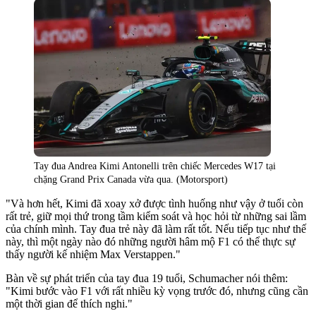
Tay đua Andrea Kimi Antonelli trên chiếc Mercedes W17 tại
chặng Grand Prix Canada vừa qua. (Motorsport)
"Và hơn hết, Kimi đã xoay xở được tình huống như vậy ở tuổi còn
rất trẻ, giữ mọi thứ trong tầm kiểm soát và học hỏi từ những sai lầm
của chính mình. Tay đua trẻ này đã làm rất tốt. Nếu tiếp tục như thế
này, thì một ngày nào đó những người hâm mộ F1 có thể thực sự
thấy người kế nhiệm Max Verstappen."
Bàn về sự phát triển của tay đua 19 tuổi, Schumacher nói thêm:
"Kimi bước vào F1 với rất nhiều kỳ vọng trước đó, nhưng cũng cần
một thời gian để thích nghi."