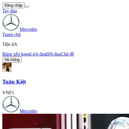
Đăng nhập
Tay đua
Mercedes
Trang chủ
Tiện ích
Bảng xếp hạng
Lịch đua
Đội đua
Chủ đề
Hệ thống
Tuấn Kiệt
VNF1
Mercedes