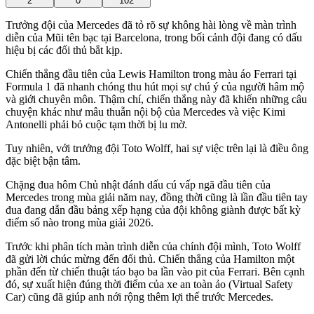
2
0
102
Trưởng đội của Mercedes đã tỏ rõ sự không hài lòng về màn trình
diễn của Mũi tên bạc tại Barcelona, trong bối cảnh đội đang có dấu
hiệu bị các đối thủ bắt kịp.
Chiến thắng đầu tiên của Lewis Hamilton trong màu áo Ferrari tại
Formula 1 đã nhanh chóng thu hút mọi sự chú ý của người hâm mộ
và giới chuyên môn. Thậm chí, chiến thắng này đã khiến những câu
chuyện khác như mâu thuẫn nội bộ của Mercedes và việc Kimi
Antonelli phải bỏ cuộc tạm thời bị lu mờ.
Tuy nhiên, với trưởng đội Toto Wolff, hai sự việc trên lại là điều ông
đặc biệt bận tâm.
Chặng đua hôm Chủ nhật đánh dấu cú vấp ngã đầu tiên của
Mercedes trong mùa giải năm nay, đồng thời cũng là lần đầu tiên tay
đua đang dẫn đầu bảng xếp hạng của đội không giành được bất kỳ
điểm số nào trong mùa giải 2026.
Trước khi phân tích màn trình diễn của chính đội mình, Toto Wolff
đã gửi lời chúc mừng đến đối thủ. Chiến thắng của Hamilton một
phần đến từ chiến thuật táo bạo ba lần vào pit của Ferrari. Bên cạnh
đó, sự xuất hiện đúng thời điểm của xe an toàn ảo (Virtual Safety
Car) cũng đã giúp anh nới rộng thêm lợi thế trước Mercedes.