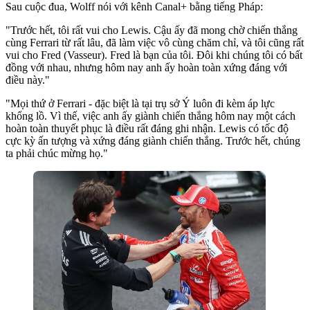
Sau cuộc đua, Wolff nói với kênh Canal+ bằng tiếng Pháp:
"Trước hết, tôi rất vui cho Lewis. Cậu ấy đã mong chờ chiến thắng
cùng Ferrari từ rất lâu, đã làm việc vô cùng chăm chỉ, và tôi cũng rất
vui cho Fred (Vasseur). Fred là bạn của tôi. Đôi khi chúng tôi có bất
đồng với nhau, nhưng hôm nay anh ấy hoàn toàn xứng đáng với
điều này."
"Mọi thứ ở Ferrari - đặc biệt là tại trụ sở Ý luôn đi kèm áp lực
khổng lồ. Vì thế, việc anh ấy giành chiến thắng hôm nay một cách
hoàn toàn thuyết phục là điều rất đáng ghi nhận. Lewis có tốc độ
cực kỳ ấn tượng và xứng đáng giành chiến thắng. Trước hết, chúng
ta phải chúc mừng họ."