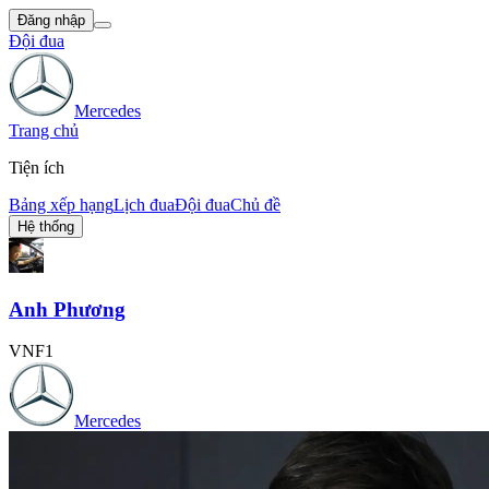
Đăng nhập
Đội đua
Mercedes
Trang chủ
Tiện ích
Bảng xếp hạng
Lịch đua
Đội đua
Chủ đề
Hệ thống
Anh Phương
VNF1
Mercedes