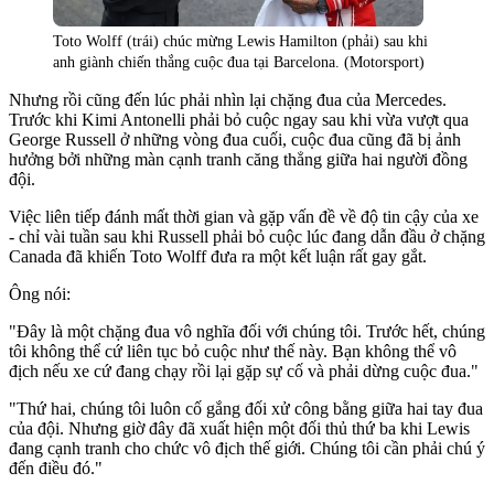
Toto Wolff (trái) chúc mừng Lewis Hamilton (phải) sau khi
anh giành chiến thắng cuộc đua tại Barcelona. (Motorsport)
Nhưng rồi cũng đến lúc phải nhìn lại chặng đua của Mercedes.
Trước khi Kimi Antonelli phải bỏ cuộc ngay sau khi vừa vượt qua
George Russell ở những vòng đua cuối, cuộc đua cũng đã bị ảnh
hưởng bởi những màn cạnh tranh căng thẳng giữa hai người đồng
đội.
Việc liên tiếp đánh mất thời gian và gặp vấn đề về độ tin cậy của xe
- chỉ vài tuần sau khi Russell phải bỏ cuộc lúc đang dẫn đầu ở chặng
Canada đã khiến Toto Wolff đưa ra một kết luận rất gay gắt.
Ông nói:
"Đây là một chặng đua vô nghĩa đối với chúng tôi. Trước hết, chúng
tôi không thể cứ liên tục bỏ cuộc như thế này. Bạn không thể vô
địch nếu xe cứ đang chạy rồi lại gặp sự cố và phải dừng cuộc đua."
"Thứ hai, chúng tôi luôn cố gắng đối xử công bằng giữa hai tay đua
của đội. Nhưng giờ đây đã xuất hiện một đối thủ thứ ba khi Lewis
đang cạnh tranh cho chức vô địch thế giới. Chúng tôi cần phải chú ý
đến điều đó."