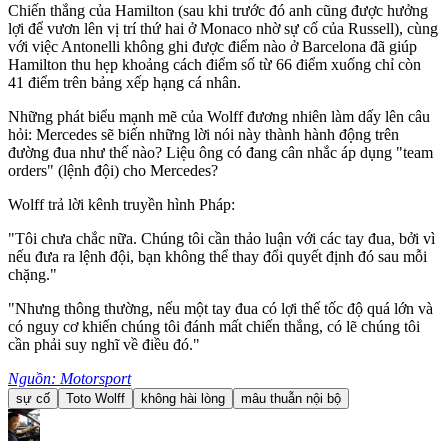
Chiến thắng của Hamilton (sau khi trước đó anh cũng được hưởng
lợi để vươn lên vị trí thứ hai ở Monaco nhờ sự cố của Russell), cùng
với việc Antonelli không ghi được điểm nào ở Barcelona đã giúp
Hamilton thu hẹp khoảng cách điểm số từ 66 điểm xuống chỉ còn
41 điểm trên bảng xếp hạng cá nhân.
Những phát biểu mạnh mẽ của Wolff đương nhiên làm dấy lên câu
hỏi: Mercedes sẽ biến những lời nói này thành hành động trên
đường đua như thế nào? Liệu ông có đang cân nhắc áp dụng "team
orders" (lệnh đội) cho Mercedes?
Wolff trả lời kênh truyền hình Pháp:
"Tôi chưa chắc nữa. Chúng tôi cần thảo luận với các tay đua, bởi vì
nếu đưa ra lệnh đội, bạn không thể thay đổi quyết định đó sau mỗi
chặng."
"Nhưng thông thường, nếu một tay đua có lợi thế tốc độ quá lớn và
có nguy cơ khiến chúng tôi đánh mất chiến thắng, có lẽ chúng tôi
cần phải suy nghĩ về điều đó."
Nguồn: Motorsport
sự cố
Toto Wolff
không hài lòng
mâu thuẫn nội bộ