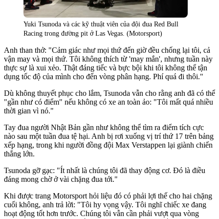
Yuki Tsunoda và các kỹ thuật viên của đội đua Red Bull
Racing trong đường pit ở Las Vegas. (Motorsport)
Anh than thở: "Cảm giác như mọi thứ đến giờ đều chống lại tôi, cả
vận may và mọi thứ. Tôi không thích từ 'may mắn', nhưng tuần này
thực sự là xui xẻo. Thật đáng tiếc và bực bội khi tôi không thể tận
dụng tốc độ của mình cho đến vòng phân hạng. Phí quá đi thôi."
Dù không thuyết phục cho lắm, Tsunoda vẫn cho rằng anh đã có thể
"gần như có điểm" nếu không có xe an toàn ảo: "Tôi mất quá nhiều
thời gian vì nó."
Tay đua người Nhật Bản gần như không thể tìm ra điểm tích cực
nào sau một tuần đua tệ hại. Anh bị rơi xuống vị trí thứ 17 trên bảng
xếp hạng, trong khi người đồng đội Max Verstappen lại giành chiến
thắng lớn.
Tsunoda gỡ gạc: "Ít nhất là chúng tôi đã thay động cơ. Đó là điều
đáng mong chờ ở vài chặng đua tới."
Khi được trang Motorsport hỏi liệu đó có phải lợi thế cho hai chặng
cuối không, anh trả lời: "Tôi hy vọng vậy. Tôi nghĩ chiếc xe đang
hoạt động tốt hơn trước. Chúng tôi vẫn cần phải vượt qua vòng