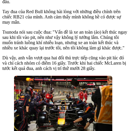
đấu.
Tay đua của Red Bull không hài lòng với những điều chỉnh trên
chiếc RB21 của mình. Anh cảm thấy mình không hề có được sự
may mắn.
Tsunoda nói sau cuộc đua: "Vấn đề là xe an toàn (ảo) kết thúc ngay
sau khi tôi vào pit, nên như vậy không lý tưởng lắm. Chúng tôi
muốn tránh luồng khí nhiễu loạn, nhưng xe an toàn kết thúc và
nhiều xe khác quay lại trước tôi, nên tôi không làm gì khác được."
Dù vậy, anh vẫn vượt qua hai đối thủ trực tiếp cũng vào pit lúc đó
và chỉ cách nhóm có điểm 16 giây. Trước khi hai chiếc McLaren bị
tước kết quả đua, anh cách vị trí thứ mười 28 giây.