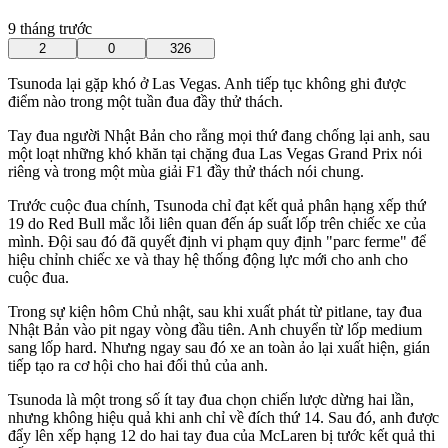
9 tháng trước
2
0
326
Tsunoda lại gặp khó ở Las Vegas. Anh tiếp tục không ghi được
điểm nào trong một tuần đua đầy thử thách.
Tay đua người Nhật Bản cho rằng mọi thứ đang chống lại anh, sau
một loạt những khó khăn tại chặng đua Las Vegas Grand Prix nói
riêng và trong một mùa giải F1 đầy thử thách nói chung.
Trước cuộc đua chính, Tsunoda chỉ đạt kết quả phân hạng xếp thứ
19 do Red Bull mắc lỗi liên quan đến áp suất lốp trên chiếc xe của
mình. Đội sau đó đã quyết định vi phạm quy định "parc ferme" để
hiệu chỉnh chiếc xe và thay hệ thống động lực mới cho anh cho
cuộc đua.
Trong sự kiện hôm Chủ nhật, sau khi xuất phát từ pitlane, tay đua
Nhật Bản vào pit ngay vòng đầu tiên. Anh chuyển từ lốp medium
sang lốp hard. Nhưng ngay sau đó xe an toàn ảo lại xuất hiện, gián
tiếp tạo ra cơ hội cho hai đối thủ của anh.
Tsunoda là một trong số ít tay đua chọn chiến lược dừng hai lần,
nhưng không hiệu quả khi anh chỉ về đích thứ 14. Sau đó, anh được
đẩy lên xếp hạng 12 do hai tay đua của McLaren bị tước kết quả thi