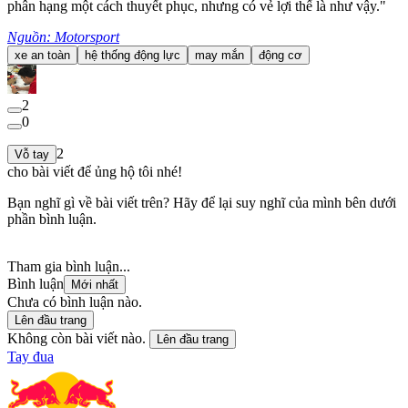
phân hạng một cách thuyết phục, nhưng có vẻ lợi thế là như vậy."
Nguồn: Motorsport
xe an toàn
hệ thống động lực
may mắn
động cơ
2
0
2
Vỗ tay
cho bài viết để ủng hộ tôi nhé!
Bạn nghĩ gì về bài viết trên? Hãy để lại suy nghĩ của mình bên dưới
phần bình luận.
Tham gia bình luận...
Bình luận
Mới nhất
Chưa có bình luận nào.
Lên đầu trang
Không còn bài viết nào.
Lên đầu trang
Tay đua