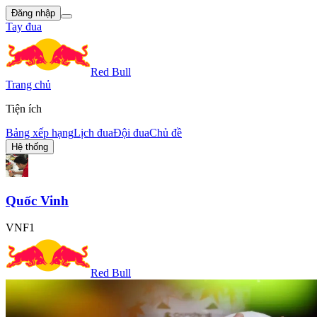
Đăng nhập
Tay đua
Red Bull
Trang chủ
Tiện ích
Bảng xếp hạng
Lịch đua
Đội đua
Chủ đề
Hệ thống
Quốc Vinh
VNF1
Red Bull