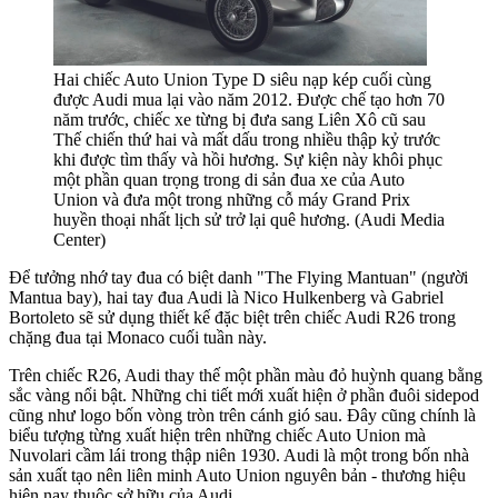
Hai chiếc Auto Union Type D siêu nạp kép cuối cùng
được Audi mua lại vào năm 2012. Được chế tạo hơn 70
năm trước, chiếc xe từng bị đưa sang Liên Xô cũ sau
Thế chiến thứ hai và mất dấu trong nhiều thập kỷ trước
khi được tìm thấy và hồi hương. Sự kiện này khôi phục
một phần quan trọng trong di sản đua xe của Auto
Union và đưa một trong những cỗ máy Grand Prix
huyền thoại nhất lịch sử trở lại quê hương. (Audi Media
Center)
Để tưởng nhớ tay đua có biệt danh "The Flying Mantuan" (người
Mantua bay), hai tay đua Audi là Nico Hulkenberg và Gabriel
Bortoleto sẽ sử dụng thiết kế đặc biệt trên chiếc Audi R26 trong
chặng đua tại Monaco cuối tuần này.
Trên chiếc R26, Audi thay thế một phần màu đỏ huỳnh quang bằng
sắc vàng nổi bật. Những chi tiết mới xuất hiện ở phần đuôi sidepod
cũng như logo bốn vòng tròn trên cánh gió sau. Đây cũng chính là
biểu tượng từng xuất hiện trên những chiếc Auto Union mà
Nuvolari cầm lái trong thập niên 1930. Audi là một trong bốn nhà
sản xuất tạo nên liên minh Auto Union nguyên bản - thương hiệu
hiện nay thuộc sở hữu của Audi.