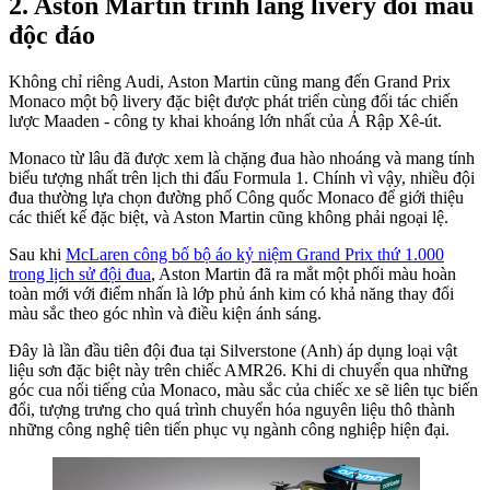
Aston Martin trình làng livery đổi màu
độc đáo
Không chỉ riêng Audi, Aston Martin cũng mang đến Grand Prix
Monaco một bộ livery đặc biệt được phát triển cùng đối tác chiến
lược Maaden - công ty khai khoáng lớn nhất của Ả Rập Xê-út.
Monaco từ lâu đã được xem là chặng đua hào nhoáng và mang tính
biểu tượng nhất trên lịch thi đấu Formula 1. Chính vì vậy, nhiều đội
đua thường lựa chọn đường phố Công quốc Monaco để giới thiệu
các thiết kế đặc biệt, và Aston Martin cũng không phải ngoại lệ.
Sau khi
McLaren công bố bộ áo kỷ niệm Grand Prix thứ 1.000
trong lịch sử đội đua
, Aston Martin đã ra mắt một phối màu hoàn
toàn mới với điểm nhấn là lớp phủ ánh kim có khả năng thay đổi
màu sắc theo góc nhìn và điều kiện ánh sáng.
Đây là lần đầu tiên đội đua tại Silverstone (Anh) áp dụng loại vật
liệu sơn đặc biệt này trên chiếc AMR26. Khi di chuyển qua những
góc cua nổi tiếng của Monaco, màu sắc của chiếc xe sẽ liên tục biến
đổi, tượng trưng cho quá trình chuyển hóa nguyên liệu thô thành
những công nghệ tiên tiến phục vụ ngành công nghiệp hiện đại.