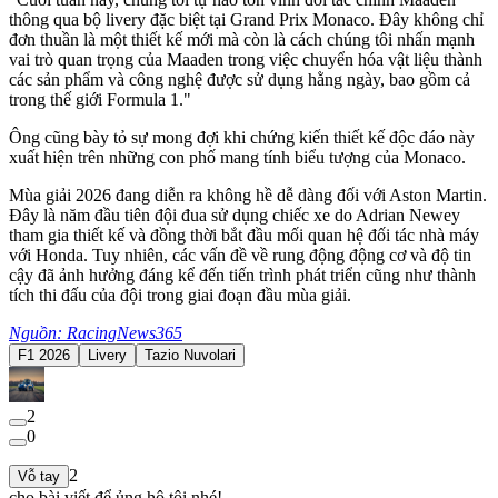
thông qua bộ livery đặc biệt tại Grand Prix Monaco. Đây không chỉ
đơn thuần là một thiết kế mới mà còn là cách chúng tôi nhấn mạnh
vai trò quan trọng của Maaden trong việc chuyển hóa vật liệu thành
các sản phẩm và công nghệ được sử dụng hằng ngày, bao gồm cả
trong thế giới Formula 1."
Ông cũng bày tỏ sự mong đợi khi chứng kiến thiết kế độc đáo này
xuất hiện trên những con phố mang tính biểu tượng của Monaco.
Mùa giải 2026 đang diễn ra không hề dễ dàng đối với Aston Martin.
Đây là năm đầu tiên đội đua sử dụng chiếc xe do Adrian Newey
tham gia thiết kế và đồng thời bắt đầu mối quan hệ đối tác nhà máy
với Honda. Tuy nhiên, các vấn đề về rung động động cơ và độ tin
cậy đã ảnh hưởng đáng kể đến tiến trình phát triển cũng như thành
tích thi đấu của đội trong giai đoạn đầu mùa giải.
Nguồn: RacingNews365
F1 2026
Livery
Tazio Nuvolari
2
0
2
Vỗ tay
cho bài viết để ủng hộ tôi nhé!