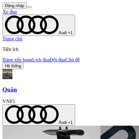
Đăng nhập
Xe đua
Audi +1
Trang chủ
Tiện ích
Bảng xếp hạng
Lịch đua
Đội đua
Chủ đề
Hệ thống
Quân
VNF1
Audi +1