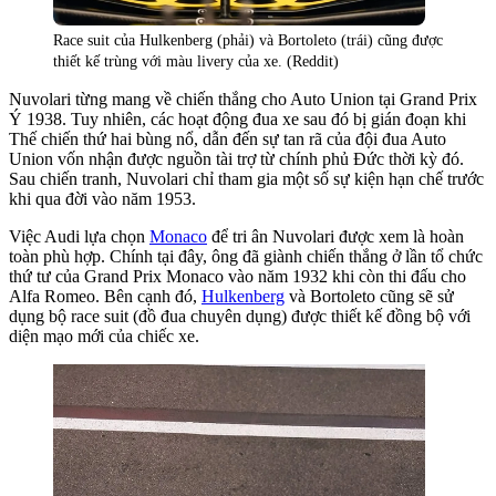
Race suit của Hulkenberg (phải) và Bortoleto (trái) cũng được
thiết kế trùng với màu livery của xe. (Reddit)
Nuvolari từng mang về chiến thắng cho Auto Union tại Grand Prix
Ý 1938. Tuy nhiên, các hoạt động đua xe sau đó bị gián đoạn khi
Thế chiến thứ hai bùng nổ, dẫn đến sự tan rã của đội đua Auto
Union vốn nhận được nguồn tài trợ từ chính phủ Đức thời kỳ đó.
Sau chiến tranh, Nuvolari chỉ tham gia một số sự kiện hạn chế trước
khi qua đời vào năm 1953.
Việc Audi lựa chọn
Monaco
để tri ân Nuvolari được xem là hoàn
toàn phù hợp. Chính tại đây, ông đã giành chiến thắng ở lần tổ chức
thứ tư của Grand Prix Monaco vào năm 1932 khi còn thi đấu cho
Alfa Romeo. Bên cạnh đó,
Hulkenberg
và Bortoleto cũng sẽ sử
dụng bộ race suit (đồ đua chuyên dụng) được thiết kế đồng bộ với
diện mạo mới của chiếc xe.