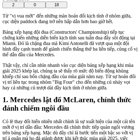
2
0
18
Từ "vị vua mới" đến những màn hoán đổi kịch tính ở nhóm giữa,
cục diện paddock đang trở nên hấp dẫn hơn bao giờ hết.
Bảng xếp hạng đội đua (Constructors' Championship) tiếp tục
chứng kiến những diễn biến kịch tính sau tuần đua đầy sôi động tại
Miami. Đó là chặng đua mà Kimi Antonelli đã vượt qua một đội
hình đầy cạnh tranh để giành chiến thắng thứ ba liên tiếp, củng cố vị
thế dẫn đầu của Mercedes.
Thật vậy, chỉ cần nhìn nhanh vào cục diện bảng xếp hạng khi mùa
giải 2025 khép lại, chúng ta sẽ thấy rõ mức độ biến động khủng
khiếp chỉ sau bốn chặng đầu của mùa giải năm nay. Từ sự hoán đổi
vị trí liên tục trong nhóm "Big Four" cho đến những cú nhảy vọt
hay cả những cú trượt dài đầy kịch tính ở nhóm giữa.
Mercedes lật đổ McLaren, chính thức
đánh chiếm ngôi đầu
Có lẽ thay đổi hiển nhiên nhất chính là sự xuất hiện của một cái tên
mới ở vị trí dẫn đầu: Mercedes đã chính thức tiếp quản ngôi vương
trên bảng xếp hạng. Mặc dù đây chỉ là bước tiến một bậc so với vị
trí á quân mà họ đã giành được khi kết thúc mùa giải 2025, việc