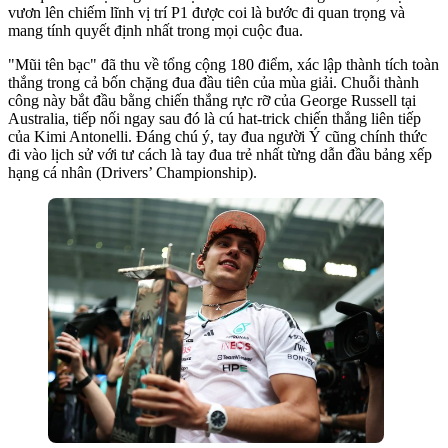
vươn lên chiếm lĩnh vị trí P1 được coi là bước đi quan trọng và
mang tính quyết định nhất trong mọi cuộc đua.
"Mũi tên bạc" đã thu về tổng cộng 180 điểm, xác lập thành tích toàn
thắng trong cả bốn chặng đua đầu tiên của mùa giải. Chuỗi thành
công này bắt đầu bằng chiến thắng rực rỡ của George Russell tại
Australia, tiếp nối ngay sau đó là cú hat-trick chiến thắng liên tiếp
của Kimi Antonelli. Đáng chú ý, tay đua người Ý cũng chính thức
đi vào lịch sử với tư cách là tay đua trẻ nhất từng dẫn đầu bảng xếp
hạng cá nhân (Drivers’ Championship).