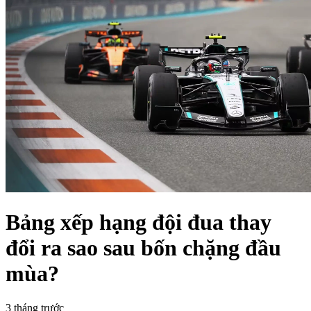
Bảng xếp hạng đội đua thay
đổi ra sao sau bốn chặng đầu
mùa?
3 tháng trước