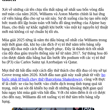
Xét về những cái tên chịu tổn thất nặng nề nhất sau bốn vòng đấu
mở màn của năm 2026, Williams và Aston Martin chính là hai ứng
cử viên hàng đầu cho sự sa sút này. Sự đi xuống của họ tạo nên một
bức tranh đối lập hoàn toàn với biểu đồ tăng trưởng của Alpine hay
Haas, cho thấy sự khắc nghiệt khi bước vào một kỷ nguyên kỹ thuật
mới mà không có sự chuẩn bị tối ưu.
Mùa giải 2025 từng là năm thi đấu bùng nổ nhất của Williams trong
một thời gian dài, khi họ cán đích ở vị trí thứ năm trên bảng xếp
hạng đội đua một cách đầy thuyết phục. Đây là thành tích tốt nhất
của đội đua giàu truyền thống này kể từ năm 2017. Sự thăng hoa đó
còn được đánh dấu bằng hai lần bước lên podium với các vị trí thứ
ba (P3) của Carlos Sainz tại Azerbaijan và Qatar.
Mọi thứ đã bắt đầu một cách đầy thử thách cho đội đua có trụ sở tại
Grove trong năm 2026. Khởi đầu nan giải này xuất phát từ việc
họ
buộc phải lỡ buổi chạy thử (Barcelona Shakedown)
, cùng với thực
tế là chiếc xe của họ bước vào chiến dịch trong tình trạng quá tải
trọng, một sai sót đã khiến họ mất đi những khoảng thời gian quý
báu ngay khi mùa giải vừa bắt đầu. Với chỉ năm điểm ít ỏi có được
cho đến nay, Williams đã rơi xuống vị trí thứ tám trên bảng xếp
hạng.