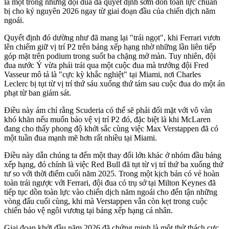
là một trong những đội đua đã quyết định sớm dồn toàn lực chuẩn
bị cho kỷ nguyên 2026 ngay từ giai đoạn đầu của chiến dịch năm
ngoái.
Quyết định đó dường như đã mang lại "trái ngọt", khi Ferrari vươn
lên chiếm giữ vị trí P2 trên bảng xếp hạng nhờ những lần liên tiếp
góp mặt trên podium trong suốt ba chặng mở màn. Tuy nhiên, đội
đua nước Ý vừa phải trải qua một cuộc đua mà trưởng đội Fred
Vasseur mô tả là "cực kỳ khắc nghiệt" tại Miami, nơi Charles
Leclerc bị tụt từ vị trí thứ sáu xuống thứ tám sau cuộc đua do một án
phạt từ ban giám sát.
Điều này ám chỉ rằng Scuderia có thể sẽ phải đối mặt với vô vàn
khó khăn nếu muốn bảo vệ vị trí P2 đó, đặc biệt là khi McLaren
đang cho thấy phong độ khởi sắc cùng việc Max Verstappen đã có
một tuần đua mạnh mẽ hơn rất nhiều tại Miami.
Điều này dẫn chúng ta đến một thay đổi lớn khác ở nhóm đầu bảng
xếp hạng, đó chính là việc Red Bull đã tụt từ vị trí thứ ba xuống thứ
tư so với thời điểm cuối năm 2025. Trong một kịch bản có vẻ hoàn
toàn trái ngược với Ferrari, đội đua có trụ sở tại Milton Keynes đã
tiếp tục dồn toàn lực vào chiến dịch năm ngoái cho đến tận những
vòng đấu cuối cùng, khi mà Verstappen vẫn còn kẹt trong cuộc
chiến bảo vệ ngôi vương tại bảng xếp hạng cá nhân.
Giai đoạn khởi đầu năm 2026 đã chứng minh là một thử thách cực