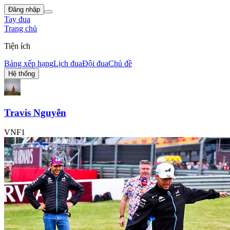
Đăng nhập
Tay đua
Trang chủ
Tiện ích
Bảng xếp hạng
Lịch đua
Đội đua
Chủ đề
Hệ thống
Travis Nguyễn
VNF1