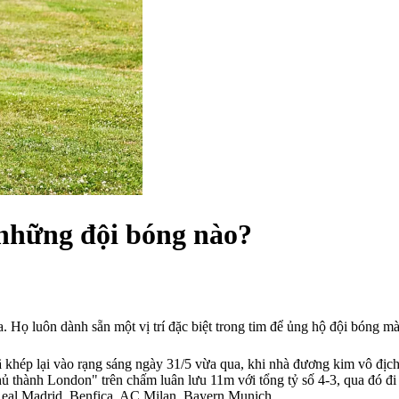
 những đội bóng nào?
. Họ luôn dành sẵn một vị trí đặc biệt trong tim để ủng hộ đội bóng m
hép lại vào rạng sáng ngày 31/5 vừa qua, khi nhà đương kim vô địch
 thành London" trên chấm luân lưu 11m với tổng tỷ số 4-3, qua đó đi 
ư Real Madrid, Benfica, AC Milan, Bayern Munich…