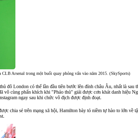
của CLB Arsenal trong một buổi quay phỏng vấn vào năm 2015. (SkySports)
hủ đô London có thể lần đầu tiên bước lên đỉnh châu Âu, nhất là sau t
 đã vô cùng phấn khích khi "Pháo thủ" giải được cơn khát danh hiệu 
Instagram ngay sau khi chức vô địch được định đoạt.
ược chia sẻ trên mạng xã hội, Hamilton bày tỏ niềm tự hào to lớn về t
st.