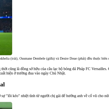
skhelia (trái), Ousmane Dembele (giữa) và Desire Doue (phải) đều thuộc biên
thời cũng là đồng sở hữu của câu lạc bộ bóng đá Pháp FC Versailles. 
 xuất hiện ở trường đua vào ngày Chủ Nhật.
al
 sự "lôi kéo" nhiệt tình từ người chị gái để hướng anh về cổ vũ cho nử