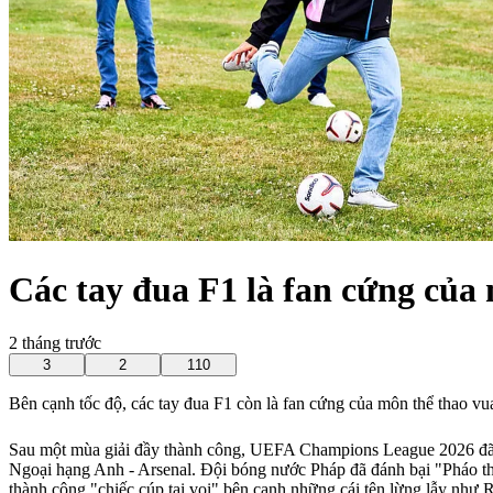
Các tay đua F1 là fan cứng của
2 tháng trước
3
2
110
Bên cạnh tốc độ, các tay đua F1 còn là fan cứng của môn thể thao vua
Sau một mùa giải đầy thành công, UEFA Champions League 2026 đã k
Ngoại hạng Anh - Arsenal. Đội bóng nước Pháp đã đánh bại "Pháo thủ
thành công "chiếc cúp tai voi" bên cạnh những cái tên lừng lẫy nh