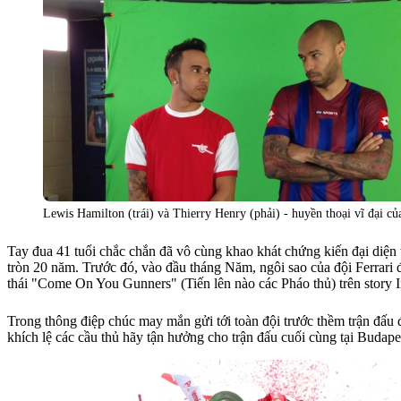
Lewis Hamilton (trái) và Thierry Henry (phải) - huyền thoại vĩ đại 
Tay đua 41 tuổi chắc chắn đã vô cùng khao khát chứng kiến đại diện t
tròn 20 năm. Trước đó, vào đầu tháng Năm, ngôi sao của đội Ferrari
thái "Come On You Gunners" (Tiến lên nào các Pháo thủ) trên story 
Trong thông điệp chúc may mắn gửi tới toàn đội trước thềm trận đấu đ
khích lệ các cầu thủ hãy tận hưởng cho trận đấu cuối cùng tại Budape