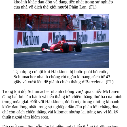
khoảnh khắc đau đớn và đáng tiếc nhất trong sự nghiệp
của nhà vô địch thế giới người Phần Lan. (F1)
Tận dụng cơ hội khi Häkkinen bị buộc phải bỏ cuộc,
Schumacher nhanh chóng rút ngắn khoảng cách từ 43
giây và vượt lên để giành chiến thắng ở Barcelona. (F1)
Trong khi đó, Schumacher nhanh chóng vượt qua chiếc McLaren
đang bất lực lăn bánh và tiến thẳng tới chiến thắng thứ ba của mình
trong mùa giải. Đối với Häkkinen, đó là một trong những khoảnh
khắc đau lòng nhất trong sự nghiệp: dẫn đầu phần lớn chặng đua,
chỉ còn cách chiến thắng vài kilomet nhưng lại trắng tay vì lỗi kỹ
thuật ngoài tầm kiểm soát.
Dù cuối cùng ông vẫn tìm lại niềm vui chiến thắng tại Silverstone