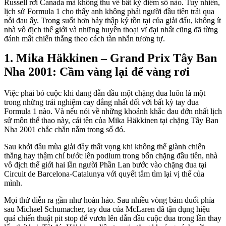
Russell rời Canada mà không thu về bất kỳ điểm số nào. Tuy nhiên,
lịch sử Formula 1 cho thấy anh không phải người đầu tiên trải qua
nỗi đau ấy. Trong suốt hơn bảy thập kỷ tồn tại của giải đấu, không ít
nhà vô địch thế giới và những huyền thoại vĩ đại nhất cũng đã từng
đánh mất chiến thắng theo cách tàn nhẫn tương tự.
Mika Häkkinen – Grand Prix Tây Ban
Nha 2001: Cầm vàng lại để vàng rơi
Việc phải bỏ cuộc khi đang dẫn đầu một chặng đua luôn là một
trong những trải nghiệm cay đắng nhất đối với bất kỳ tay đua
Formula 1 nào. Và nếu nói về những khoảnh khắc đau đớn nhất lịch
sử môn thể thao này, cái tên của Mika Häkkinen tại chặng Tây Ban
Nha 2001 chắc chắn nằm trong số đó.
Sau khởi đầu mùa giải đầy thất vọng khi không thể giành chiến
thắng hay thậm chí bước lên podium trong bốn chặng đầu tiên, nhà
vô địch thế giới hai lần người Phần Lan bước vào chặng đua tại
Circuit de Barcelona-Catalunya với quyết tâm tìm lại vị thế của
mình.
Mọi thứ diễn ra gần như hoàn hảo. Sau nhiều vòng bám đuổi phía
sau Michael Schumacher, tay đua của McLaren đã tận dụng hiệu
quả chiến thuật pit stop để vươn lên dẫn đầu cuộc đua trong lần thay