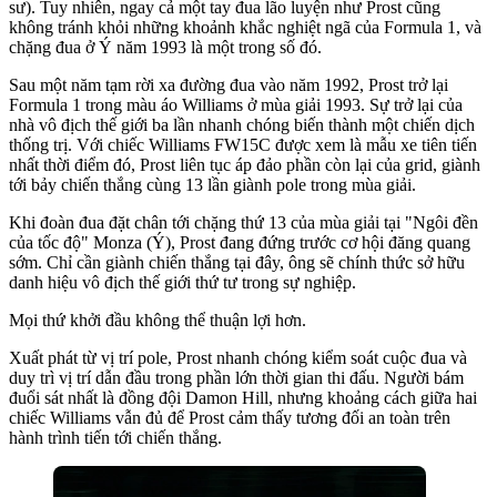
sư). Tuy nhiên, ngay cả một tay đua lão luyện như Prost cũng
không tránh khỏi những khoảnh khắc nghiệt ngã của Formula 1, và
chặng đua ở Ý năm 1993 là một trong số đó.
Sau một năm tạm rời xa đường đua vào năm 1992, Prost trở lại
Formula 1 trong màu áo Williams ở mùa giải 1993. Sự trở lại của
nhà vô địch thế giới ba lần nhanh chóng biến thành một chiến dịch
thống trị. Với chiếc Williams FW15C được xem là mẫu xe tiên tiến
nhất thời điểm đó, Prost liên tục áp đảo phần còn lại của grid, giành
tới bảy chiến thắng cùng 13 lần giành pole trong mùa giải.
Khi đoàn đua đặt chân tới chặng thứ 13 của mùa giải tại "Ngôi đền
của tốc độ" Monza (Ý), Prost đang đứng trước cơ hội đăng quang
sớm. Chỉ cần giành chiến thắng tại đây, ông sẽ chính thức sở hữu
danh hiệu vô địch thế giới thứ tư trong sự nghiệp.
Mọi thứ khởi đầu không thể thuận lợi hơn.
Xuất phát từ vị trí pole, Prost nhanh chóng kiểm soát cuộc đua và
duy trì vị trí dẫn đầu trong phần lớn thời gian thi đấu. Người bám
đuổi sát nhất là đồng đội Damon Hill, nhưng khoảng cách giữa hai
chiếc Williams vẫn đủ để Prost cảm thấy tương đối an toàn trên
hành trình tiến tới chiến thắng.