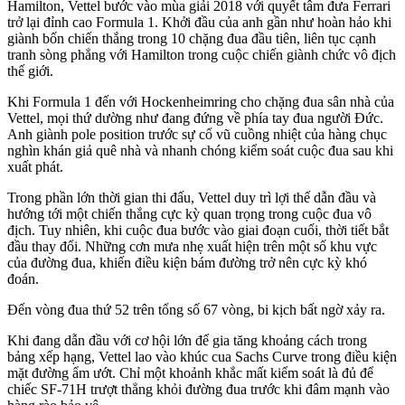
Hamilton, Vettel bước vào mùa giải 2018 với quyết tâm đưa Ferrari
trở lại đỉnh cao Formula 1. Khởi đầu của anh gần như hoàn hảo khi
giành bốn chiến thắng trong 10 chặng đua đầu tiên, liên tục cạnh
tranh sòng phẳng với Hamilton trong cuộc chiến giành chức vô địch
thế giới.
Khi Formula 1 đến với Hockenheimring cho chặng đua sân nhà của
Vettel, mọi thứ dường như đang đứng về phía tay đua người Đức.
Anh giành pole position trước sự cổ vũ cuồng nhiệt của hàng chục
nghìn khán giả quê nhà và nhanh chóng kiểm soát cuộc đua sau khi
xuất phát.
Trong phần lớn thời gian thi đấu, Vettel duy trì lợi thế dẫn đầu và
hướng tới một chiến thắng cực kỳ quan trọng trong cuộc đua vô
địch. Tuy nhiên, khi cuộc đua bước vào giai đoạn cuối, thời tiết bắt
đầu thay đổi. Những cơn mưa nhẹ xuất hiện trên một số khu vực
của đường đua, khiến điều kiện bám đường trở nên cực kỳ khó
đoán.
Đến vòng đua thứ 52 trên tổng số 67 vòng, bi kịch bất ngờ xảy ra.
Khi đang dẫn đầu với cơ hội lớn để gia tăng khoảng cách trong
bảng xếp hạng, Vettel lao vào khúc cua Sachs Curve trong điều kiện
mặt đường ẩm ướt. Chỉ một khoảnh khắc mất kiểm soát là đủ để
chiếc SF-71H trượt thẳng khỏi đường đua trước khi đâm mạnh vào