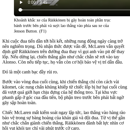
Khoảnh khắc xe của Räikkönen bị gãy hoàn toàn phần trục
bánh trước bên phải và suýt lao thẳng vào phía sau xe của
Jenson Button. (F1)
Khi cuộc đua tiến dần tới hồi kết, những rung động ngày càng trở
nên nghiêm trọng. Dù nhận thức được vấn đề, McLaren vẫn quyết
định giữ Räikkönen trên đường đua thay vì gọi anh vào pit để thay
lốp. Nếu dừng lại, chiến thắng gần như chắc chắn sẽ rơi vào tay
Alonso. Còn nếu tiếp tục, họ vẫn còn cơ hội bảo vệ vị trí dẫn đầu.
Đó là một canh bạc đầy rủi ro.
Bước vào vòng đua cuối cùng, khi chiến thắng chỉ còn cách vài
kilomet, các rung chấn khủng khiếp từ chiếc lốp bị hư hại cuối cùng
đã vượt quá giới hạn chịu đựng của hệ thống treo. Tại khu vực
phanh gấp ở góc cua đầu tiên, bộ phận treo trước bên phải bất ngờ
gãy sập hoàn toàn.
Chiếc McLaren mất kiểm soát ngay lập tức, lao thẳng vào hàng rào
bảo vệ trong sự bàng hoàng của khán giả và đội đua. Từ vị thế gần
như chắc chắn giành chiến thắng, Räikkönen đành bất lực nhìn cơ
hội vụt khỏi tay chỉ vài phút trước cờ caro.