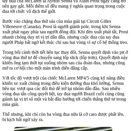
tay đua của McLaren là Ayrton Senna và Alain Prost ngày càng trở
nên gay gắt. Mỗi điểm số đều mang ý nghĩa quan trọng trong cuộc
đua tới chức vô địch thế giới.
Bước vào chặng đua thứ sáu của mùa giải tại Circuit Gilles
Villeneuve (Canada), Prost là người giành pole, trong khi Senna
xuất phát ngay phía sau người đồng đội. Khi đèn xuất phát tắt, Prost
nhanh chóng duy trì vị trí dẫn đầu, nhưng cuộc đua của tay đua
người Pháp bất ngờ kết thúc chỉ sau hai vòng vì sự cố hệ thống treo.
Trong bối cảnh thời tiết liên tục thay đổi, Senna quyết định vào pit ở
vòng đua thứ tư để chuyển sang lốp slick (lốp trơn). Quyết định này
khiến ông tạm thời tụt xuống nhóm sau của đoàn đua, nhưng cũng
mở ra cơ hội cho một màn trình diễn đẳng cấp.
Với tốc độ vượt trội của chiếc McLaren MP4/5 cùng kỹ năng điều
khiển xe xuất chúng trong điều kiện đường đua khó lường, Senna
liên tục vượt qua các đối thủ để trở lại nhóm dẫn đầu. Sau nhiều
vòng đua tấn công quyết liệt, tay đua người Brazil cuối cùng cũng
giành lại vị trí số một và bắt đầu hướng tới chiến thắng thứ tư trong
mùa giải.
Thế nhưng, khi chỉ còn ba vòng đua nữa là cờ caro được phất lên,
bi kịch bất ngờ xảy ra.