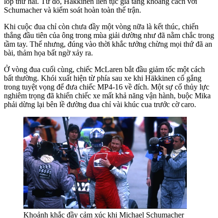
lốp thứ hai. Từ đó, Häkkinen liên tục gia tăng khoảng cách với
Schumacher và kiểm soát hoàn toàn thế trận.
Khi cuộc đua chỉ còn chưa đầy một vòng nữa là kết thúc, chiến
thắng đầu tiên của ông trong mùa giải dường như đã nằm chắc trong
tầm tay. Thế nhưng, đúng vào thời khắc tưởng chừng mọi thứ đã an
bài, thảm họa bất ngờ xảy ra.
Ở vòng đua cuối cùng, chiếc McLaren bắt đầu giảm tốc một cách
bất thường. Khói xuất hiện từ phía sau xe khi Häkkinen cố gắng
trong tuyệt vọng để đưa chiếc MP4-16 về đích. Một sự cố thủy lực
nghiêm trọng đã khiến chiếc xe mất khả năng vận hành, buộc Mika
phải dừng lại bên lề đường đua chỉ vài khúc cua trước cờ caro.
Khoảnh khắc đầy cảm xúc khi Michael Schumacher