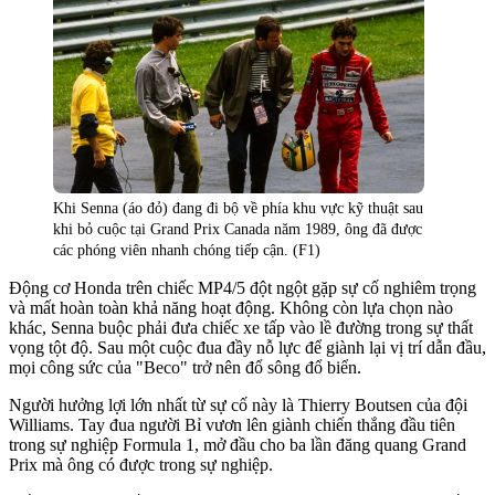
Khi Senna (áo đỏ) đang đi bộ về phía khu vực kỹ thuật sau
khi bỏ cuộc tại Grand Prix Canada năm 1989, ông đã được
các phóng viên nhanh chóng tiếp cận. (F1)
Động cơ Honda trên chiếc MP4/5 đột ngột gặp sự cố nghiêm trọng
và mất hoàn toàn khả năng hoạt động. Không còn lựa chọn nào
khác, Senna buộc phải đưa chiếc xe tấp vào lề đường trong sự thất
vọng tột độ. Sau một cuộc đua đầy nỗ lực để giành lại vị trí dẫn đầu,
mọi công sức của "Beco" trở nên đổ sông đổ biển.
Người hưởng lợi lớn nhất từ sự cố này là Thierry Boutsen của đội
Williams. Tay đua người Bỉ vươn lên giành chiến thắng đầu tiên
trong sự nghiệp Formula 1, mở đầu cho ba lần đăng quang Grand
Prix mà ông có được trong sự nghiệp.