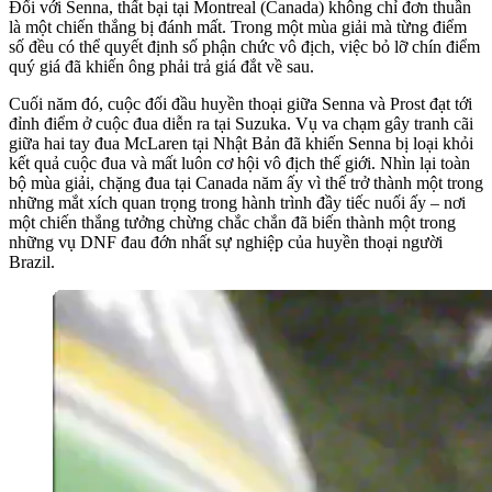
Đối với Senna, thất bại tại Montreal (Canada) không chỉ đơn thuần
là một chiến thắng bị đánh mất. Trong một mùa giải mà từng điểm
số đều có thể quyết định số phận chức vô địch, việc bỏ lỡ chín điểm
quý giá đã khiến ông phải trả giá đắt về sau.
Cuối năm đó, cuộc đối đầu huyền thoại giữa Senna và Prost đạt tới
đỉnh điểm ở cuộc đua diễn ra tại Suzuka. Vụ va chạm gây tranh cãi
giữa hai tay đua McLaren tại Nhật Bản đã khiến Senna bị loại khỏi
kết quả cuộc đua và mất luôn cơ hội vô địch thế giới. Nhìn lại toàn
bộ mùa giải, chặng đua tại Canada năm ấy vì thế trở thành một trong
những mắt xích quan trọng trong hành trình đầy tiếc nuối ấy – nơi
một chiến thắng tưởng chừng chắc chắn đã biến thành một trong
những vụ DNF đau đớn nhất sự nghiệp của huyền thoại người
Brazil.