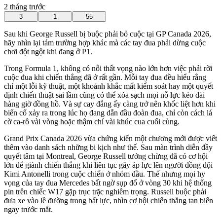
2 tháng trước
3
1
55
Sau khi George Russell bị buộc phải bỏ cuộc tại GP Canada 2026,
hãy nhìn lại tám trường hợp khác mà các tay đua phải dừng cuộc
chơi đột ngột khi đang ở P1.
Trong Formula 1, không có nỗi thất vọng nào lớn hơn việc phải rời
cuộc đua khi chiến thắng đã ở rất gần. Mỗi tay đua đều hiểu rằng
chỉ một lỗi kỹ thuật, một khoảnh khắc mất kiểm soát hay một quyết
định chiến thuật sai lầm cũng có thể xóa sạch mọi nỗ lực kéo dài
hàng giờ đồng hồ. Và sự cay đắng ấy càng trở nên khốc liệt hơn khi
biến cố xảy ra trong lúc họ đang dẫn đầu đoàn đua, chỉ còn cách lá
cờ ca-rô vài vòng hoặc thậm chí vài khúc cua cuối cùng.
Grand Prix Canada 2026 vừa chứng kiến một chương mới được viết
thêm vào danh sách những bi kịch như thế. Sau màn trình diễn đầy
quyết tâm tại Montreal, George Russell tưởng chừng đã có cơ hội
lớn để giành chiến thắng khi liên tục gây áp lực lên người đồng đội
Kimi Antonelli trong cuộc chiến ở nhóm đầu. Thế nhưng mọi hy
vọng của tay đua Mercedes bất ngờ sụp đổ ở vòng 30 khi hệ thống
pin trên chiếc W17 gặp trục trặc nghiêm trọng. Russell buộc phải
đưa xe vào lề đường trong bất lực, nhìn cơ hội chiến thắng tan biến
ngay trước mắt.