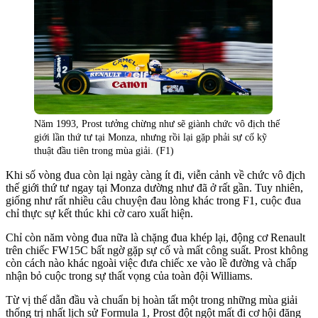
Năm 1993, Prost tưởng chừng như sẽ giành chức vô địch thế
giới lần thứ tư tại Monza, nhưng rồi lại gặp phải sự cố kỹ
thuật đầu tiên trong mùa giải. (F1)
Khi số vòng đua còn lại ngày càng ít đi, viễn cảnh về chức vô địch
thế giới thứ tư ngay tại Monza dường như đã ở rất gần. Tuy nhiên,
giống như rất nhiều câu chuyện đau lòng khác trong F1, cuộc đua
chỉ thực sự kết thúc khi cờ caro xuất hiện.
Chỉ còn năm vòng đua nữa là chặng đua khép lại, động cơ Renault
trên chiếc FW15C bất ngờ gặp sự cố và mất công suất. Prost không
còn cách nào khác ngoài việc đưa chiếc xe vào lề đường và chấp
nhận bỏ cuộc trong sự thất vọng của toàn đội Williams.
Từ vị thế dẫn đầu và chuẩn bị hoàn tất một trong những mùa giải
thống trị nhất lịch sử Formula 1, Prost đột ngột mất đi cơ hội đăng