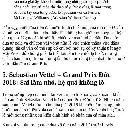
sau mùa giải ấy, khép lại một trong những sự nghiệp thành
công nhất lịch sử môn thể thao này. Prost cũng là một trong
số rất ít tay đua từng bước lên podium với cả Ferrari,
McLaren và Williams. (Atlassian Williams Racing)
Dẫu vậy, cuộc đua trên đất nước hình chiếc ủng của mùa 1993 vẫn
là một ví dụ điển hình cho thấy F1 không bao giờ cho phép bất kỳ ai
chủ quan. Ngay cả khi sở hữu chiếc xe mạnh nhất, dẫn đầu cuộc
đua từ pole và chỉ còn vài vòng nữa là vừa chiến thắng vừa đăng
quang, tất cả vẫn có thể sụp đổ chỉ bởi một sự cố kỹ thuật bất ngờ.
Với Prost, đó không phải là thất bại làm thay đổi lịch sử, nhưng
chắc chắn là một trong những lần bỏ cuộc đáng tiếc nhất khi đang ở
vị trí dẫn đầu Grand Prix.
Sebastian Vettel – Grand Prix Đức
2018: Sai lầm nhỏ, hệ quả khổng lồ
Trong sự nghiệp của mình tại Ferrari, có lẽ không có khoảnh khắc
nào ám ảnh Sebastian Vettel hơn Grand Prix Đức 2018. Nhiều năm
sau, chính Vettel thừa nhận mùa giải 2018 là "một năm mang tính
bước ngoặt ở nhiều khía cạnh" và vụ tai nạn tại Hockenheim (Đức)
là một trong những sự kiện định hình số phận của cả mùa giải.
Sau khi về nhì trong cuộc đua vô địch năm 2017 trước Lewis