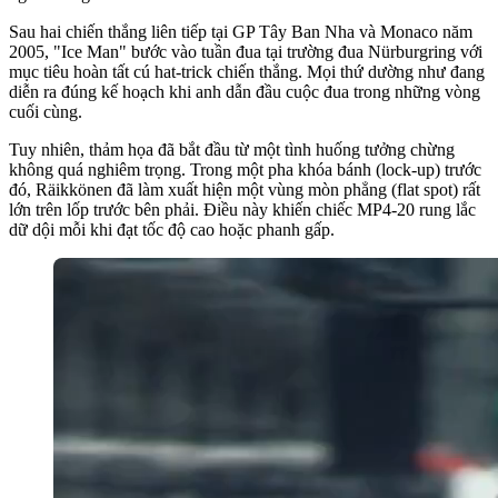
Sau hai chiến thắng liên tiếp tại GP Tây Ban Nha và Monaco năm
2005, "Ice Man" bước vào tuần đua tại trường đua Nürburgring với
mục tiêu hoàn tất cú hat-trick chiến thắng. Mọi thứ dường như đang
diễn ra đúng kế hoạch khi anh dẫn đầu cuộc đua trong những vòng
cuối cùng.
Tuy nhiên, thảm họa đã bắt đầu từ một tình huống tưởng chừng
không quá nghiêm trọng. Trong một pha khóa bánh (lock-up) trước
đó, Räikkönen đã làm xuất hiện một vùng mòn phẳng (flat spot) rất
lớn trên lốp trước bên phải. Điều này khiến chiếc MP4-20 rung lắc
dữ dội mỗi khi đạt tốc độ cao hoặc phanh gấp.