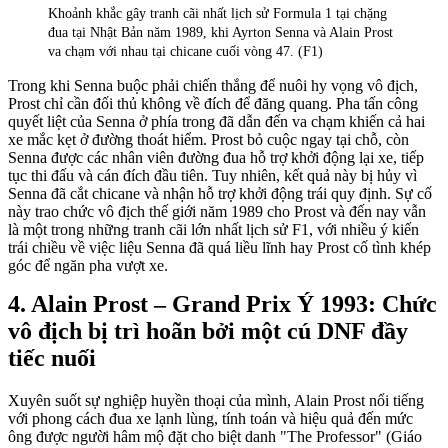
Khoảnh khắc gây tranh cãi nhất lịch sử Formula 1 tại chặng
đua tại Nhật Bản năm 1989, khi Ayrton Senna và Alain Prost
va chạm với nhau tại chicane cuối vòng 47. (F1)
Trong khi Senna buộc phải chiến thắng để nuôi hy vọng vô địch,
Prost chỉ cần đối thủ không về đích để đăng quang. Pha tấn công
quyết liệt của Senna ở phía trong đã dẫn đến va chạm khiến cả hai
xe mắc kẹt ở đường thoát hiểm. Prost bỏ cuộc ngay tại chỗ, còn
Senna được các nhân viên đường đua hỗ trợ khởi động lại xe, tiếp
tục thi đấu và cán đích đầu tiên. Tuy nhiên, kết quả này bị hủy vì
Senna đã cắt chicane và nhận hỗ trợ khởi động trái quy định. Sự cố
này trao chức vô địch thế giới năm 1989 cho Prost và đến nay vẫn
là một trong những tranh cãi lớn nhất lịch sử F1, với nhiều ý kiến
trái chiều về việc liệu Senna đã quá liều lĩnh hay Prost cố tình khép
góc để ngăn pha vượt xe.
Alain Prost – Grand Prix Ý 1993: Chức
vô địch bị trì hoãn bởi một cú DNF đầy
tiếc nuối
Xuyên suốt sự nghiệp huyền thoại của mình, Alain Prost nổi tiếng
với phong cách đua xe lạnh lùng, tính toán và hiệu quả đến mức
ông được người hâm mộ đặt cho biệt danh "The Professor" (Giáo