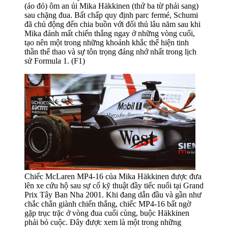
(áo đỏ) ôm an ủi Mika Häkkinen (thứ ba từ phải sang)
sau chặng đua. Bất chấp quy định parc fermé, Schumi
đã chủ động đến chia buồn với đối thủ lâu năm sau khi
Mika đánh mất chiến thắng ngay ở những vòng cuối,
tạo nên một trong những khoảnh khắc thể hiện tinh
thần thể thao và sự tôn trọng đáng nhớ nhất trong lịch
sử Formula 1. (F1)
Chiếc McLaren MP4-16 của Mika Häkkinen được đưa
lên xe cứu hộ sau sự cố kỹ thuật đầy tiếc nuối tại Grand
Prix Tây Ban Nha 2001. Khi đang dẫn đầu và gần như
chắc chắn giành chiến thắng, chiếc MP4-16 bất ngờ
gặp trục trặc ở vòng đua cuối cùng, buộc Häkkinen
phải bỏ cuộc. Đây được xem là một trong những