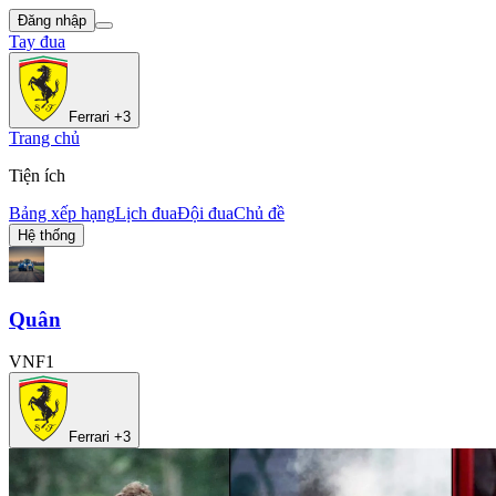
Đăng nhập
Tay đua
Ferrari +3
Trang chủ
Tiện ích
Bảng xếp hạng
Lịch đua
Đội đua
Chủ đề
Hệ thống
Quân
VNF1
Ferrari +3