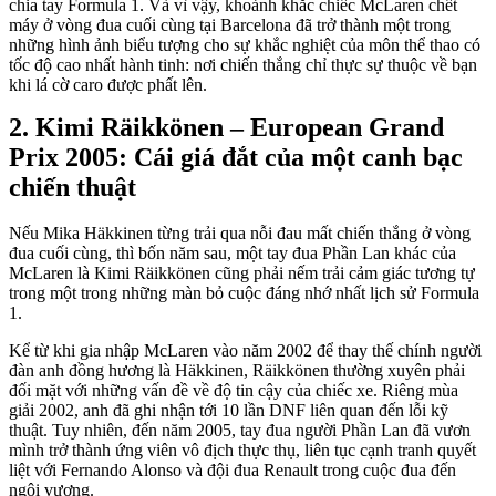
chia tay Formula 1. Và vì vậy, khoảnh khắc chiếc McLaren chết
máy ở vòng đua cuối cùng tại Barcelona đã trở thành một trong
những hình ảnh biểu tượng cho sự khắc nghiệt của môn thể thao có
tốc độ cao nhất hành tinh: nơi chiến thắng chỉ thực sự thuộc về bạn
khi lá cờ caro được phất lên.
Kimi Räikkönen – European Grand
Prix 2005: Cái giá đắt của một canh bạc
chiến thuật
Nếu Mika Häkkinen từng trải qua nỗi đau mất chiến thắng ở vòng
đua cuối cùng, thì bốn năm sau, một tay đua Phần Lan khác của
McLaren là Kimi Räikkönen cũng phải nếm trải cảm giác tương tự
trong một trong những màn bỏ cuộc đáng nhớ nhất lịch sử Formula
1.
Kể từ khi gia nhập McLaren vào năm 2002 để thay thế chính người
đàn anh đồng hương là Häkkinen, Räikkönen thường xuyên phải
đối mặt với những vấn đề về độ tin cậy của chiếc xe. Riêng mùa
giải 2002, anh đã ghi nhận tới 10 lần DNF liên quan đến lỗi kỹ
thuật. Tuy nhiên, đến năm 2005, tay đua người Phần Lan đã vươn
mình trở thành ứng viên vô địch thực thụ, liên tục cạnh tranh quyết
liệt với Fernando Alonso và đội đua Renault trong cuộc đua đến
ngôi vương.