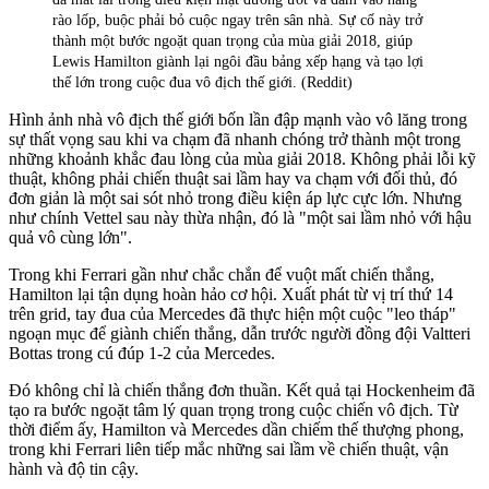
rào lốp, buộc phải bỏ cuộc ngay trên sân nhà. Sự cố này trở
thành một bước ngoặt quan trọng của mùa giải 2018, giúp
Lewis Hamilton giành lại ngôi đầu bảng xếp hạng và tạo lợi
thế lớn trong cuộc đua vô địch thế giới. (Reddit)
Hình ảnh nhà vô địch thế giới bốn lần đập mạnh vào vô lăng trong
sự thất vọng sau khi va chạm đã nhanh chóng trở thành một trong
những khoảnh khắc đau lòng của mùa giải 2018. Không phải lỗi kỹ
thuật, không phải chiến thuật sai lầm hay va chạm với đối thủ, đó
đơn giản là một sai sót nhỏ trong điều kiện áp lực cực lớn. Nhưng
như chính Vettel sau này thừa nhận, đó là "một sai lầm nhỏ với hậu
quả vô cùng lớn".
Trong khi Ferrari gần như chắc chắn để vuột mất chiến thắng,
Hamilton lại tận dụng hoàn hảo cơ hội. Xuất phát từ vị trí thứ 14
trên grid, tay đua của Mercedes đã thực hiện một cuộc "leo tháp"
ngoạn mục để giành chiến thắng, dẫn trước người đồng đội Valtteri
Bottas trong cú đúp 1-2 của Mercedes.
Đó không chỉ là chiến thắng đơn thuần. Kết quả tại Hockenheim đã
tạo ra bước ngoặt tâm lý quan trọng trong cuộc chiến vô địch. Từ
thời điểm ấy, Hamilton và Mercedes dần chiếm thế thượng phong,
trong khi Ferrari liên tiếp mắc những sai lầm về chiến thuật, vận
hành và độ tin cậy.