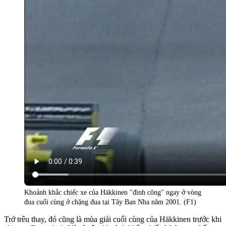
Khoảnh khắc chiếc xe của Häkkinen "đình công" ngay ở vòng
đua cuối cùng ở chặng đua tại Tây Ban Nha năm 2001. (F1)
Trớ trêu thay, đó cũng là mùa giải cuối cùng của Häkkinen trước khi