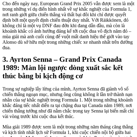
Cho đến ngày nay, European Grand Prix 2005 vẫn được xem là một
trong những ví dụ điển hình nhất về sự khắc nghiệt của Formula 1,
nơi ranh giới giữa chiến thắng và thất bại đôi khi chỉ được quyết
định bởi một quyết định chiến thuật duy nhất. Với Räikkönen, đó
không chỉ là một vụ DNF đau đớn khi đang dẫn đầu, mà còn là
khoảnh khắc có ảnh hưởng đáng kể tới cuộc đua vô địch năm đó –
mùa giải mà anh cuối cùng để vuột mất danh hiệu thế giới vào tay
Alonso dù sở hữu một trong những chiếc xe nhanh nhất trên đường
đua.
Ayrton Senna – Grand Prix Canada
1989: Màn lội ngược dòng xuất sắc kết
thúc bằng bi kịch động cơ
Trong sự nghiệp lẫy lừng của mình, Ayrton Senna đã giành vô số
chiến thắng ngoạn mục, nhưng ông cũng không ít lần trở thành nạn
nhân của sự khắc nghiệt trong Formula 1. Một trong những khoảnh
khắc đáng tiếc nhất diễn ra tại chặng đua tại Canada năm 1989, nơi
chiến thắng tưởng như đã nằm chắc trong tay Senna lại biến mất chỉ
vài vòng trước khi cuộc đua kết thúc.
Mùa giải 1989 được xem là một trong những năm tháng căng thẳng
và kịch tính nhất lịch sử Formula 1, khi cuộc chiến nội bộ giữa hai