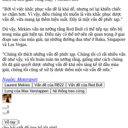
"Bởi vì việc khắc phục vấn đề là khá dễ, nhưng nó lại khiến chiếc
xe chậm hơn. Vì vậy, điều chúng tôi muốn là vừa khắc phục được
vấn đề, vừa mang lại thêm hiệu suất. Đây là một vấn đề phức tạp."
Dù vậy, Mekies vẫn tin tưởng rằng Red Bull có thể tiếp tục tiến bộ
trong mùa giải hiện tại. Điều này có thể trở nên rất quan trọng ở giai
đoạn sau của mùa giải, tại những đường đua như ở Baku, Singapore
và Las Vegas.
"Chúng tôi thích những vấn đề phức tạp. Chúng tôi có rất nhiều vấn
đề như vậy, và tôi hoàn toàn tin tưởng rằng, giống như cách chúng
tôi đã giải quyết được những vấn đề khá nền tảng kể từ đầu mùa
giải, chúng tôi cũng sẽ xử lý được thêm một vài vấn đề nữa."
Nguồn: Motorsport
Laurent Mekies
Vấn đề của RB22
Vấn đề của Red Bull
Lưng của Max Verstappen
hệ thống treo cứng
1
0
1
Vỗ tay
cho bài viết để ủng hộ tôi nhé!