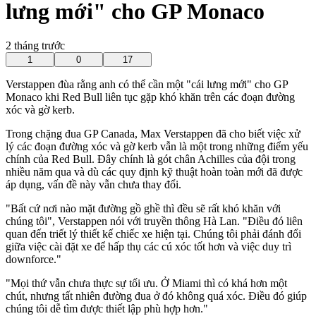
lưng mới" cho GP Monaco
2 tháng trước
1
0
17
Verstappen đùa rằng anh có thể cần một "cái lưng mới" cho GP
Monaco khi Red Bull liên tục gặp khó khăn trên các đoạn đường
xóc và gờ kerb.
Trong chặng đua GP Canada, Max Verstappen đã cho biết việc xử
lý các đoạn đường xóc và gờ kerb vẫn là một trong những điểm yếu
chính của Red Bull. Đây chính là gót chân Achilles của đội trong
nhiều năm qua và dù các quy định kỹ thuật hoàn toàn mới đã được
áp dụng, vấn đề này vẫn chưa thay đổi.
"Bất cứ nơi nào mặt đường gồ ghề thì đều sẽ rất khó khăn với
chúng tôi", Verstappen nói với truyền thông Hà Lan. "Điều đó liên
quan đến triết lý thiết kế chiếc xe hiện tại. Chúng tôi phải đánh đổi
giữa việc cài đặt xe để hấp thụ các cú xóc tốt hơn và việc duy trì
downforce."
"Mọi thứ vẫn chưa thực sự tối ưu. Ở Miami thì có khá hơn một
chút, nhưng tất nhiên đường đua ở đó không quá xóc. Điều đó giúp
chúng tôi dễ tìm được thiết lập phù hợp hơn."