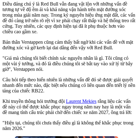
Điều đáng chú ý là Red Bull vẫn đang vật lộn với những vấn đề
tương tự về độ êm ái và khả năng vận hành trên mặt đường xóc
trong mùa giải năm nay. Trong kỷ nguyên hiệu ứng mặt đất, các vấn
đề đó càng trở nên rõ rệt vì xe phải chạy rất thấp và hệ thống treo rất
cứng. Tuy nhiên, các quy định hiện tại đã ít phụ thuộc hơn vào
chiều cao gầm xe.
Bản thân Verstappen cũng cảm thấy bất ngờ khi các vấn đề với mặt
đường xóc và gờ kerb lại dai dẳng đến vậy với Red Bull.
"Giá mà chúng tôi biết chính xác nguyên nhân là gì. Tôi cũng có
một vài ý tưởng, và đó là điều chúng tôi sẽ bắt tay vào xử lý từ bây
giờ", Verstappen nói.
Câu hỏi tiếp theo hiển nhiên là những vấn đề đó sẽ được giải quyết
nhanh đến mức nào, đặc biệt nếu chúng có liên quan đến triết lý nền
tảng của chiếc RB22.
Khi truyền thông hỏi trưởng đội
Laurent Mekies
rằng liệu các vấn
đề này có thể được khắc phục ngay trong năm nay hay là một vấn
đề mang tính cấu trúc phải chờ đến chiếc xe năm 2027, ông trả lời:
"Hiện tại, chúng tôi chưa thấy điều gì là không thể khắc phục trong
năm 2026."