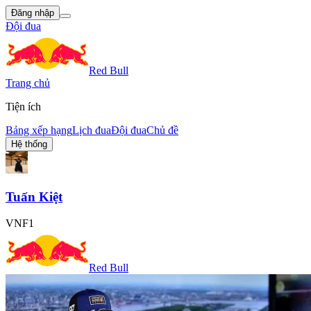
Đăng nhập
Đội đua
Red Bull
Trang chủ
Tiện ích
Bảng xếp hạng
Lịch đua
Đội đua
Chủ đề
Hệ thống
Tuấn Kiệt
VNF1
Red Bull