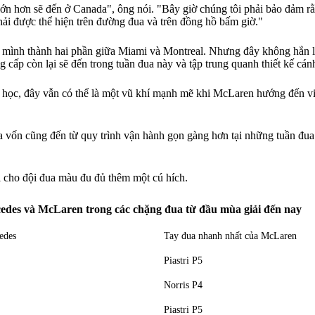
lớn hơn sẽ đến ở Canada", ông nói. "Bây giờ chúng tôi phải bảo đảm rằn
ải được thể hiện trên đường đua và trên đồng hồ bấm giờ."
 mình thành hai phần giữa Miami và Montreal. Nhưng đây không hẳn là c
cấp còn lại sẽ đến trong tuần đua này và tập trung quanh thiết kế cán
 học, đây vẫn có thể là một vũ khí mạnh mẽ khi McLaren hướng đến việc
vốn cũng đến từ quy trình vận hành gọn gàng hơn tại những tuần đua 
i cho đội đua màu đu đủ thêm một cú hích.
cedes và McLaren trong các chặng đua từ đầu mùa giải đến nay
edes
Tay đua nhanh nhất của McLaren
Piastri P5
Norris P4
Piastri P5