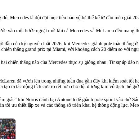
đó, Mercedes là đội đặt mục tiêu bảo vệ lợi thế kể từ đầu mùa giải 20
 bước vào một bước ngoặt mới khi cả Mercedes và McLaren đều mang th
 khởi đầu của kỷ nguyên luật 2026, khi Mercedes giành pole toàn thắng
k chiến thắng grand prix tại Miami, với khoảng cách 20 điểm so với ngư
 hai chiến thắng nào của Mercedes thực sự giống nhau. Từ sự áp đảo nga
McLaren đã vươn lên trong những tuần đua gần đây khi kiểm soát tốt h
ạo ra tác động tích cực rõ rệt hơn cho đội đương kim vô địch thế giới 
giác" khi Norris đánh bại Antonelli để giành pole sprint vào thứ Sáu,
 tối ưu thiết lập xe và các thông số triển khai hệ thống động lực, Merc