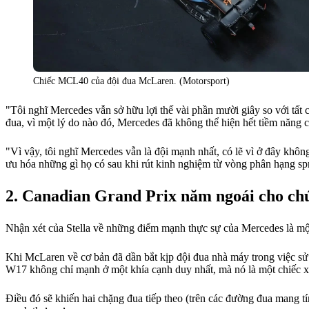
Chiếc MCL40 của đội đua McLaren. (Motorsport)
"Tôi nghĩ Mercedes vẫn sở hữu lợi thế vài phần mười giây so với tất c
đua, vì một lý do nào đó, Mercedes đã không thể hiện hết tiềm năng 
"Vì vậy, tôi nghĩ Mercedes vẫn là đội mạnh nhất, có lẽ vì ở đây không
ưu hóa những gì họ có sau khi rút kinh nghiệm từ vòng phân hạng spr
Canadian Grand Prix năm ngoái cho chún
Nhận xét của Stella về những điểm mạnh thực sự của Mercedes là mộ
Khi McLaren về cơ bản đã dần bắt kịp đội đua nhà máy trong việc sử
W17 không chỉ mạnh ở một khía cạnh duy nhất, mà nó là một chiếc xe 
Điều đó sẽ khiến hai chặng đua tiếp theo (trên các đường đua mang tín