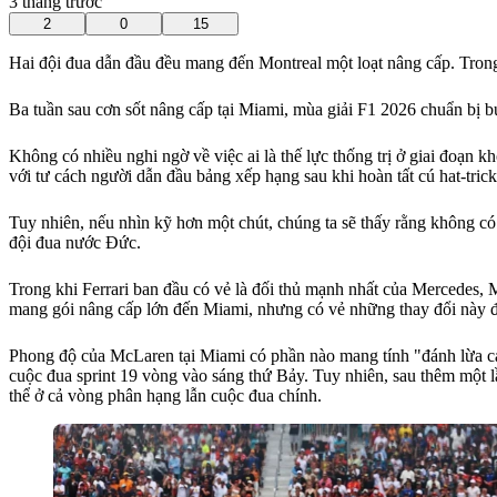
3 tháng trước
2
0
15
Hai đội đua dẫn đầu đều mang đến Montreal một loạt nâng cấp. Trong 
Ba tuần sau cơn sốt nâng cấp tại Miami, mùa giải F1 2026 chuẩn bị
Không có nhiều nghi ngờ về việc ai là thế lực thống trị ở giai đoạn
với tư cách người dẫn đầu bảng xếp hạng sau khi hoàn tất cú hat-tric
Tuy nhiên, nếu nhìn kỹ hơn một chút, chúng ta sẽ thấy rằng không có
đội đua nước Đức.
Trong khi Ferrari ban đầu có vẻ là đối thủ mạnh nhất của Mercedes, 
mang gói nâng cấp lớn đến Miami, nhưng có vẻ những thay đổi này đã t
Phong độ của McLaren tại Miami có phần nào mang tính "đánh lừa cảm 
cuộc đua sprint 19 vòng vào sáng thứ Bảy. Tuy nhiên, sau thêm một lần
thể ở cả vòng phân hạng lẫn cuộc đua chính.