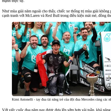
mạnh thực sự.
Như mùa giải năm ngoái cho thấy, chiếc xe thống trị mùa giải không p
cạnh tranh với McLaren và Red Bull trong điều kiện mát mẻ, đồng thờ
Kimi Antonelli - tay đua tài năng trẻ của đội đua Mercedes cùng các n
Với việc cuộc đua năm nay được đưa lên sớm hơn vài tuần, khả năng th