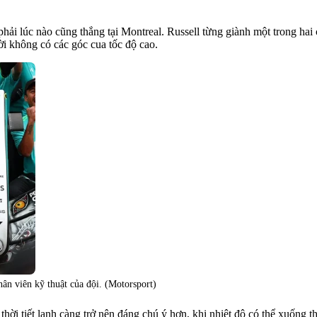
hải lúc nào cũng thắng tại Montreal. Russell từng giành một trong hai
i không có các góc cua tốc độ cao.
hân viên kỹ thuật của đội. (Motorsport)
ời tiết lạnh càng trở nên đáng chú ý hơn, khi nhiệt độ có thể xuống t