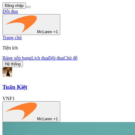
Đăng nhập
Đội đua
McLaren +1
Trang chủ
Tiện ích
Bảng xếp hạng
Lịch đua
Đội đua
Chủ đề
Hệ thống
Tuấn Kiệt
VNF1
McLaren +1