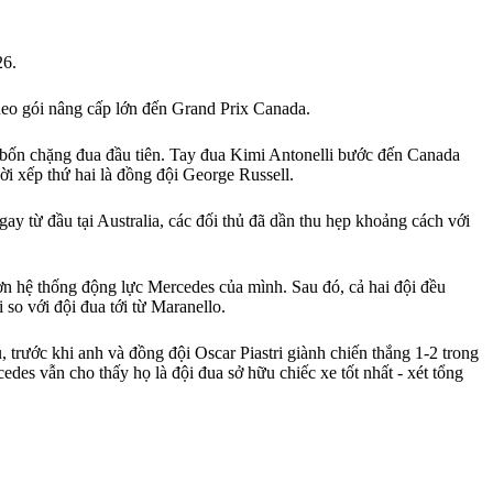
26.
eo gói nâng cấp lớn đến Grand Prix Canada.
 ở bốn chặng đua đầu tiên. Tay đua Kimi Antonelli bước đến Canada
ời xếp thứ hai là đồng đội George Russell.
y từ đầu tại Australia, các đối thủ đã dần thu hẹp khoảng cách với
ơn hệ thống động lực Mercedes của mình. Sau đó, cả hai đội đều
so với đội đua tới từ Maranello.
 trước khi anh và đồng đội Oscar Piastri giành chiến thắng 1-2 trong
edes vẫn cho thấy họ là đội đua sở hữu chiếc xe tốt nhất - xét tổng