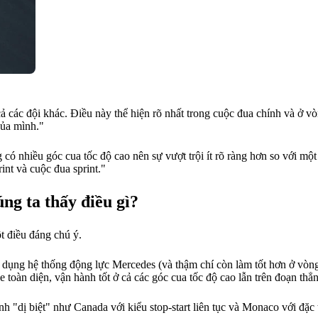
ả các đội khác. Điều này thể hiện rõ nhất trong cuộc đua chính và ở vò
của mình."
 có nhiều góc cua tốc độ cao nên sự vượt trội ít rõ ràng hơn so với mộ
int và cuộc đua sprint."
g ta thấy điều gì?
t điều đáng chú ý.
 dụng hệ thống động lực Mercedes (và thậm chí còn làm tốt hơn ở vòng
toàn diện, vận hành tốt ở cả các góc cua tốc độ cao lẫn trên đoạn thẳ
h "dị biệt" như Canada với kiểu stop-start liên tục và Monaco với đặc t