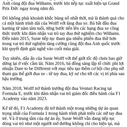
Anh cùng đội đua Williams, trước khi tiếp tục xuất hiện tại Grand
Prix Đức ngay trong năm đó.
Đó không phải khoảnh khắc bùng nổ nhất thời, mà là thành quả cho
cả một hành trình dài của Wolff với làng đua xe. Bà bắt đầu đua
karting từ năm tám tuổi, từng bước tiến lên các hạng đua xe công
thức trước khi đảm nhận vai trò tay đua thử nghiệm cho Williams.
Đến năm 2015, Susie tiếp tục tham gia nhiều phiên đua thử hơn
trong vai trò thử nghiệm tăng cường cùng đội đua Anh quốc trước
khi quyết định giải nghệ vào cuối mùa giải.
Tuy nhiên, dấu ấn của Susie Wolff với thế giới tốc độ chưa bao giờ
dừng lại ở việc cầm lái. Năm 2016, bà đồng sáng lập tổ chức phi lợi
nhuận Dare to be Different với mục tiêu tạo thêm cơ hội cho phụ nữ
tham gia thế giới đua xe - từ tay đua, kỹ sư cho tới các vị trí phía sau
hậu trường.
Năm 2018, Wolff trở thành trưởng đội đua Venturi Racing tại
Formula E, trước khi đảm nhận vai trò giám đốc điều hành của F1
Academy vào năm 2023.
Kể từ đó, F1 Academy đã trở thành một trong những dự án quan
trọng nhất của Formula 1 trong hành trình phát triển các nữ tay đua
trẻ. Và ở trung tâm của dự án ấy, Susie Wolff vẫn đang tiếp tục
đóng vai trò như một người mở đường không chỉ cho hiện tại, mà