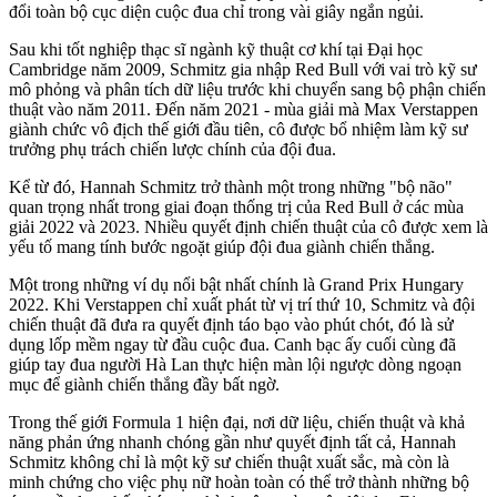
đổi toàn bộ cục diện cuộc đua chỉ trong vài giây ngắn ngủi.
Sau khi tốt nghiệp thạc sĩ ngành kỹ thuật cơ khí tại Đại học
Cambridge năm 2009, Schmitz gia nhập Red Bull với vai trò kỹ sư
mô phỏng và phân tích dữ liệu trước khi chuyển sang bộ phận chiến
thuật vào năm 2011. Đến năm 2021 - mùa giải mà Max Verstappen
giành chức vô địch thế giới đầu tiên, cô được bổ nhiệm làm kỹ sư
trưởng phụ trách chiến lược chính của đội đua.
Kể từ đó, Hannah Schmitz trở thành một trong những "bộ não"
quan trọng nhất trong giai đoạn thống trị của Red Bull ở các mùa
giải 2022 và 2023. Nhiều quyết định chiến thuật của cô được xem là
yếu tố mang tính bước ngoặt giúp đội đua giành chiến thắng.
Một trong những ví dụ nổi bật nhất chính là Grand Prix Hungary
2022. Khi Verstappen chỉ xuất phát từ vị trí thứ 10, Schmitz và đội
chiến thuật đã đưa ra quyết định táo bạo vào phút chót, đó là sử
dụng lốp mềm ngay từ đầu cuộc đua. Canh bạc ấy cuối cùng đã
giúp tay đua người Hà Lan thực hiện màn lội ngược dòng ngoạn
mục để giành chiến thắng đầy bất ngờ.
Trong thế giới Formula 1 hiện đại, nơi dữ liệu, chiến thuật và khả
năng phản ứng nhanh chóng gần như quyết định tất cả, Hannah
Schmitz không chỉ là một kỹ sư chiến thuật xuất sắc, mà còn là
minh chứng cho việc phụ nữ hoàn toàn có thể trở thành những bộ