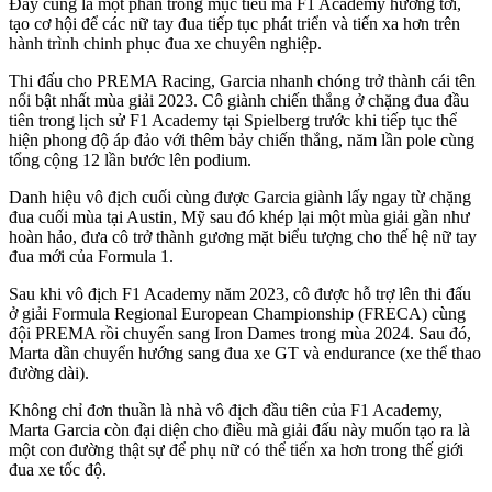
Đây cũng là một phần trong mục tiêu mà F1 Academy hướng tới,
tạo cơ hội để các nữ tay đua tiếp tục phát triển và tiến xa hơn trên
hành trình chinh phục đua xe chuyên nghiệp.
Thi đấu cho PREMA Racing, Garcia nhanh chóng trở thành cái tên
nổi bật nhất mùa giải 2023. Cô giành chiến thắng ở chặng đua đầu
tiên trong lịch sử F1 Academy tại Spielberg trước khi tiếp tục thể
hiện phong độ áp đảo với thêm bảy chiến thắng, năm lần pole cùng
tổng cộng 12 lần bước lên podium.
Danh hiệu vô địch cuối cùng được Garcia giành lấy ngay từ chặng
đua cuối mùa tại Austin, Mỹ sau đó khép lại một mùa giải gần như
hoàn hảo, đưa cô trở thành gương mặt biểu tượng cho thế hệ nữ tay
đua mới của Formula 1.
Sau khi vô địch F1 Academy năm 2023, cô được hỗ trợ lên thi đấu
ở giải Formula Regional European Championship (FRECA) cùng
đội PREMA rồi chuyển sang Iron Dames trong mùa 2024. Sau đó,
Marta dần chuyển hướng sang đua xe GT và endurance (xe thể thao
đường dài).
Không chỉ đơn thuần là nhà vô địch đầu tiên của F1 Academy,
Marta Garcia còn đại diện cho điều mà giải đấu này muốn tạo ra là
một con đường thật sự để phụ nữ có thể tiến xa hơn trong thế giới
đua xe tốc độ.