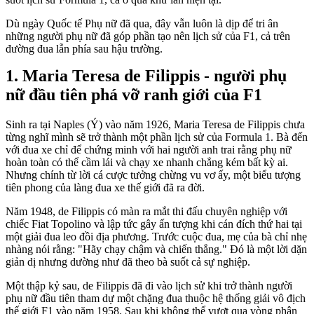
Dù ngày Quốc tế Phụ nữ đã qua, đây vẫn luôn là dịp để tri ân
những người phụ nữ đã góp phần tạo nên lịch sử của F1, cả trên
đường đua lẫn phía sau hậu trường.
Maria Teresa de Filippis - người phụ
nữ đầu tiên phá vỡ ranh giới của F1
Sinh ra tại Naples (Ý) vào năm 1926, Maria Teresa de Filippis chưa
từng nghĩ mình sẽ trở thành một phần lịch sử của Formula 1. Bà đến
với đua xe chỉ để chứng minh với hai người anh trai rằng phụ nữ
hoàn toàn có thể cầm lái và chạy xe nhanh chẳng kém bất kỳ ai.
Nhưng chính từ lời cá cược tưởng chừng vu vơ ấy, một biểu tượng
tiên phong của làng đua xe thế giới đã ra đời.
Năm 1948, de Filippis có màn ra mắt thi đấu chuyên nghiệp với
chiếc Fiat Topolino và lập tức gây ấn tượng khi cán đích thứ hai tại
một giải đua leo đồi địa phương. Trước cuộc đua, mẹ của bà chỉ nhẹ
nhàng nói rằng: "Hãy chạy chậm và chiến thắng." Đó là một lời dặn
giản dị nhưng dường như đã theo bà suốt cả sự nghiệp.
Một thập kỷ sau, de Filippis đã đi vào lịch sử khi trở thành người
phụ nữ đầu tiên tham dự một chặng đua thuộc hệ thống giải vô địch
thế giới F1 vào năm 1958. Sau khi không thể vượt qua vòng phân