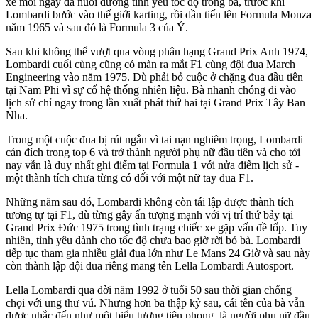
xe mỗi ngày đã nuôi dưỡng tình yêu tốc độ trong bà, trước khi
Lombardi bước vào thế giới karting, rồi dần tiến lên Formula Monza
năm 1965 và sau đó là Formula 3 của Ý.
Sau khi không thể vượt qua vòng phân hạng Grand Prix Anh 1974,
Lombardi cuối cùng cũng có màn ra mắt F1 cùng đội đua March
Engineering vào năm 1975. Dù phải bỏ cuộc ở chặng đua đầu tiên
tại Nam Phi vì sự cố hệ thống nhiên liệu. Bà nhanh chóng đi vào
lịch sử chỉ ngay trong lần xuất phát thứ hai tại Grand Prix Tây Ban
Nha.
Trong một cuộc đua bị rút ngắn vì tai nạn nghiêm trọng, Lombardi
cán đích trong top 6 và trở thành người phụ nữ đầu tiên và cho tới
nay vẫn là duy nhất ghi điểm tại Formula 1 với nửa điểm lịch sử -
một thành tích chưa từng có đối với một nữ tay đua F1.
Những năm sau đó, Lombardi không còn tái lập được thành tích
tương tự tại F1, dù từng gây ấn tượng mạnh với vị trí thứ bảy tại
Grand Prix Đức 1975 trong tình trạng chiếc xe gặp vấn đề lốp. Tuy
nhiên, tình yêu dành cho tốc độ chưa bao giờ rời bỏ bà. Lombardi
tiếp tục tham gia nhiều giải đua lớn như Le Mans 24 Giờ và sau này
còn thành lập đội đua riêng mang tên Lella Lombardi Autosport.
Lella Lombardi qua đời năm 1992 ở tuổi 50 sau thời gian chống
chọi với ung thư vú. Nhưng hơn ba thập kỷ sau, cái tên của bà vẫn
được nhắc đến như một biểu tượng tiên phong, là người phụ nữ đầu