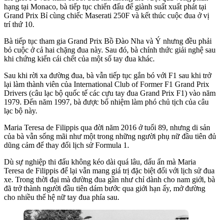
hạng tại Monaco, bà tiếp tục chiến đấu để giành suất xuất phát tại
Grand Prix Bỉ cùng chiếc Maserati 250F và kết thúc cuộc đua ở vị
trí thứ 10.
Bà tiếp tục tham gia Grand Prix Bồ Đào Nha và Ý nhưng đều phải
bỏ cuộc ở cả hai chặng đua này. Sau đó, bà chính thức giải nghệ sau
khi chứng kiến cái chết của một số tay đua khác.
Sau khi rời xa đường đua, bà vẫn tiếp tục gắn bó với F1 sau khi trở
lại làm thành viên của International Club of Former F1 Grand Prix
Drivers (câu lạc bộ quốc tế các cựu tay đua Grand Prix F1) vào năm
1979. Đến năm 1997, bà được bổ nhiệm làm phó chủ tịch của câu
lạc bộ này.
Maria Teresa de Filippis qua đời năm 2016 ở tuổi 89, nhưng di sản
của bà vẫn sống mãi như một trong những người phụ nữ đầu tiên đủ
dũng cảm để thay đổi lịch sử Formula 1.
Dù sự nghiệp thi đấu không kéo dài quá lâu, dấu ấn mà Maria
Teresa de Filippis để lại vẫn mang giá trị đặc biệt đối với lịch sử đua
xe. Trong thời đại mà đường đua gần như chỉ dành cho nam giới, bà
đã trở thành người đầu tiên dám bước qua giới hạn ấy, mở đường
cho nhiều thế hệ nữ tay đua phía sau.