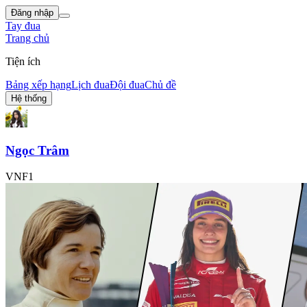
Đăng nhập
Tay đua
Trang chủ
Tiện ích
Bảng xếp hạng
Lịch đua
Đội đua
Chủ đề
Hệ thống
Ngọc Trâm
VNF1