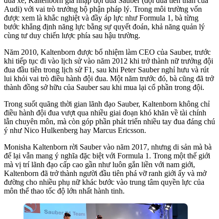
đua xe, Kaltenborn gia nhập đội đua Sauber (đội đua tiền thân của
Audi) với vai trò trưởng bộ phận pháp lý. Trong môi trường vốn
được xem là khắc nghiệt và đầy áp lực như Formula 1, bà từng
bước khẳng định năng lực bằng sự quyết đoán, khả năng quản lý
cùng tư duy chiến lược phía sau hậu trường.
Năm 2010, Kaltenborn được bổ nhiệm làm CEO của Sauber, trước
khi tiếp tục đi vào lịch sử vào năm 2012 khi trở thành nữ trưởng đội
đua đầu tiên trong lịch sử F1, sau khi Peter Sauber nghỉ hưu và rút
lui khỏi vai trò điều hành đội đua. Một năm trước đó, bà cũng đã trở
thành đồng sở hữu của Sauber sau khi mua lại cổ phần trong đội.
Trong suốt quãng thời gian lãnh đạo Sauber, Kaltenborn không chỉ
điều hành đội đua vượt qua nhiều giai đoạn khó khăn về tài chính
lẫn chuyên môn, mà còn góp phần phát triển nhiều tay đua đáng chú
ý như Nico Hulkenberg hay Marcus Ericsson.
Monisha Kaltenborn rời Sauber vào năm 2017, nhưng di sản mà bà
để lại vẫn mang ý nghĩa đặc biệt với Formula 1. Trong một thế giới
mà vị trí lãnh đạo cấp cao gần như luôn gắn liền với nam giới,
Kaltenborn đã trở thành người đầu tiên phá vỡ ranh giới ấy và mở
đường cho nhiều phụ nữ khác bước vào trung tâm quyền lực của
môn thể thao tốc độ lớn nhất hành tinh.