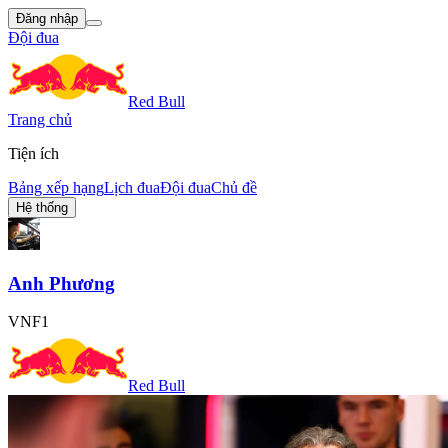
Đăng nhập
Đội đua
Red Bull
Trang chủ
Tiện ích
Bảng xếp hạng
Lịch đua
Đội đua
Chủ đề
Hệ thống
Anh Phương
VNF1
Red Bull