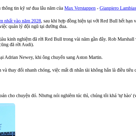
u thông tin kỹ sư đua lâu năm của
Max Verstappen
-
Gianpiero Lambia
ậm nhất vào năm 2028
, sau khi hợp đồng hiện tại với Red Bull hết hạ
việc quản lý đội ngũ tại đường đua.
giàu kinh nghiệm đã rời Red Bull trong vài năm gần đây. Rob Marshall
cũng đã rời Audi).
hoại Adrian Newey, khi ông chuyển sang Aston Martin.
và thay đổi nhanh chóng, việc mất đi nhân tài không hẳn là điều tiêu 
toán cho chuyện đó. Nhưng nói nghiêm túc thì, chúng tôi khá 'tự hào' (