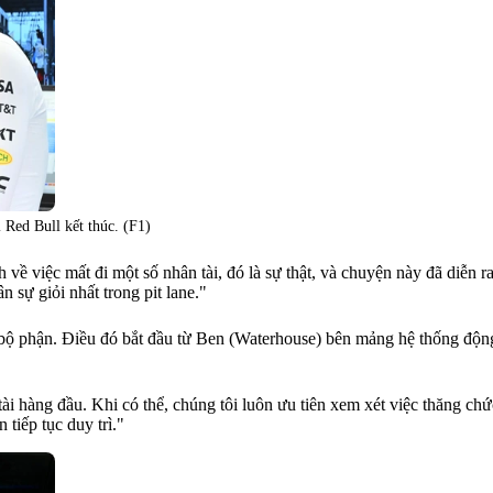
 Red Bull kết thúc. (F1)
 về việc mất đi một số nhân tài, đó là sự thật, và chuyện này đã diễn r
n sự giỏi nhất trong pit lane."
g bộ phận. Điều đó bắt đầu từ Ben (Waterhouse) bên mảng hệ thống độ
i hàng đầu. Khi có thể, chúng tôi luôn ưu tiên xem xét việc thăng chức
tiếp tục duy trì."