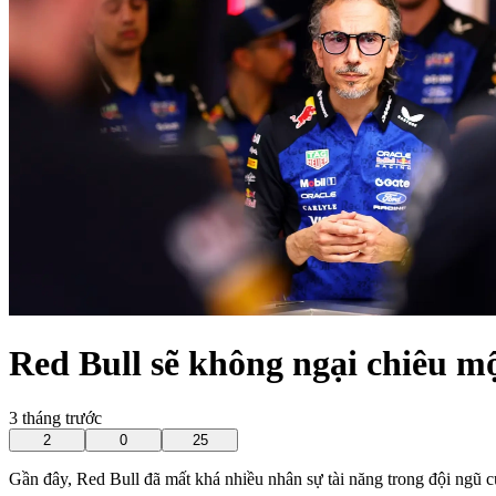
Red Bull sẽ không ngại chiêu mộ
3 tháng trước
2
0
25
Gần đây, Red Bull đã mất khá nhiều nhân sự tài năng trong đội ngũ 