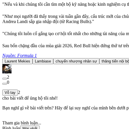
"Nếu và khi chúng tôi cần tìm một bộ kỹ năng hoặc kinh nghiệm cụ thể
"Như mọi người đã thấy trong vài tuần gần đây, cấu trúc mới của chú
Andrea Landi sắp gia nhập đội (từ Racing Bulls)."
"Chúng tôi luôn cố gắng tạo cơ hội tốt nhất cho những tài năng của 
Sau bốn chặng đầu của mùa giải 2026, Red Bull hiện đứng thứ tư trê
Nguồn: Formula 1
Laurent Mekies
Lambiase
chuyển nhượng nhân sự
thăng tiến nội b
2
0
2
Vỗ tay
cho bài viết để ủng hộ tôi nhé!
Bạn nghĩ gì về bài viết trên? Hãy để lại suy nghĩ của mình bên dưới p
Tham gia bình luận...
Bình luận
Mới nhất