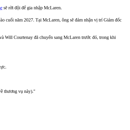
se
sẽ rời đội để gia nhập McLaren.
n vào cuối năm 2027. Tại McLaren, ông sẽ đảm nhận vị trí Giám đốc
 và Will Courtenay đã chuyển sang McLaren trước đó, trong khi
cực.
về thương vụ này)."