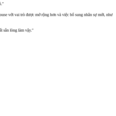
ó."
rhouse với vai trò được mở rộng hơn và việc bổ sung nhân sự mới, như
ất sẵn lòng làm vậy."