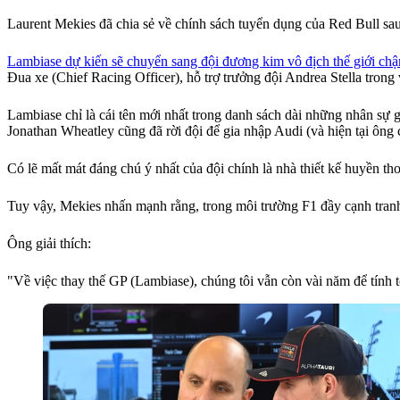
Laurent Mekies đã chia sẻ về chính sách tuyển dụng của Red Bull sa
Lambiase dự kiến sẽ chuyển sang đội đương kim vô địch thế giới ch
Đua xe (Chief Racing Officer), hỗ trợ trưởng đội Andrea Stella trong 
Lambiase chỉ là cái tên mới nhất trong danh sách dài những nhân sự 
Jonathan Wheatley cũng đã rời đội để gia nhập Audi (và hiện tại ông 
Có lẽ mất mát đáng chú ý nhất của đội chính là nhà thiết kế huyền t
Tuy vậy, Mekies nhấn mạnh rằng, trong môi trường F1 đầy cạnh tranh 
Ông giải thích:
"Về việc thay thế GP (Lambiase), chúng tôi vẫn còn vài năm để tính 