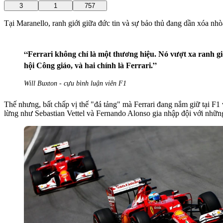
3
1
757
Tại Maranello, ranh giới giữa đức tin và sự bảo thủ đang dần xóa nhòa
Ferrari không chỉ là một thương hiệu. Nó vượt xa ranh giớ
hội Công giáo, và hai chính là Ferrari.
Will Buxton - cựu bình luận viên F1
Thế nhưng, bất chấp vị thế "đá tảng" mà Ferrari đang nắm giữ tại F1
lừng như Sebastian Vettel và Fernando Alonso gia nhập đội với những 