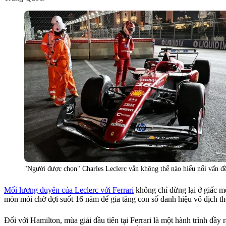
"Người được chọn" Charles Leclerc vẫn không thể nào hiểu nổi vấn đề
Mối lương duyên của Leclerc với Ferrari
không chỉ dừng lại ở giấc m
mòn mỏi chờ đợi suốt 16 năm để gia tăng con số danh hiệu vô địch thế 
Đối với Hamilton, mùa giải đầu tiên tại Ferrari là một hành trình đầ