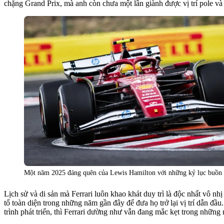
chặng Grand Prix, mà anh còn chưa một lần giành được vị trí pole và 
Một năm 2025 đáng quên của Lewis Hamilton với những kỷ lục buồn c
Lịch sử và di sản mà Ferrari luôn khao khát duy trì là độc nhất vô n
tổ toàn diện trong những năm gần đây để đưa họ trở lại vị trí dẫn đầ
trình phát triển, thì Ferrari dường như vẫn đang mắc kẹt trong nhữn