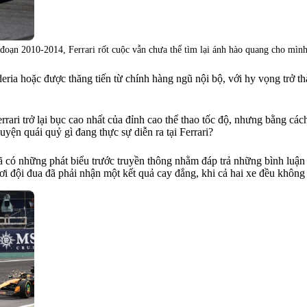
oạn 2010-2014, Ferrari rốt cuộc vẫn chưa thể tìm lại ánh hào quang cho mình
deria hoặc được thăng tiến từ chính hàng ngũ nội bộ, với hy vọng trở 
rrari trở lại bục cao nhất của đỉnh cao thể thao tốc độ, nhưng bằng các
uyện quái quỷ gì đang thực sự diễn ra tại Ferrari?
đã có những phát biểu trước truyền thông nhằm đáp trả những bình luận 
 nơi đội đua đã phải nhận một kết quả cay đắng, khi cả hai xe đều khô