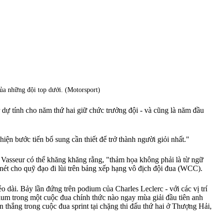
của những đội top dưới. (Motorsport)
 dự tính cho năm thứ hai giữ chức trưởng đội - và cũng là năm đầu
iện bước tiến bổ sung cần thiết để trở thành người giỏi nhất."
dù Vasseur có thể khăng khăng rằng, "thảm họa không phải là từ ngữ
 nét cho quỹ đạo đi lùi trên bảng xếp hạng vô địch đội đua (WCC).
 dài. Bảy lần đứng trên podium của Charles Leclerc - với các vị trí
ium trong một cuộc đua chính thức nào ngay mùa giải đầu tiên anh
n thắng trong cuộc đua sprint tại chặng thi đấu thứ hai ở Thượng Hải,