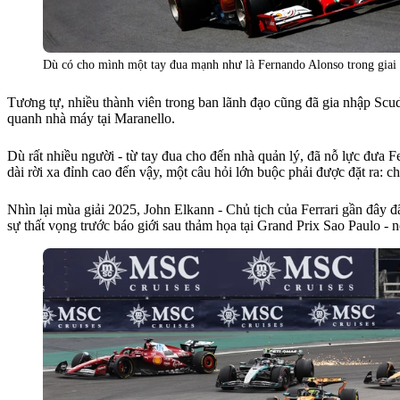
Dù có cho mình một tay đua mạnh như là Fernando Alonso trong giai đ
Tương tự, nhiều thành viên trong ban lãnh đạo cũng đã gia nhập Scu
quanh nhà máy tại Maranello.
Dù rất nhiều người - từ tay đua cho đến nhà quản lý, đã nỗ lực đưa Fe
dài rời xa đỉnh cao đến vậy, một câu hỏi lớn buộc phải được đặt ra: ch
Nhìn lại mùa giải 2025, John Elkann - Chủ tịch của Ferrari gần đây 
sự thất vọng trước báo giới sau thảm họa tại Grand Prix Sao Paulo -