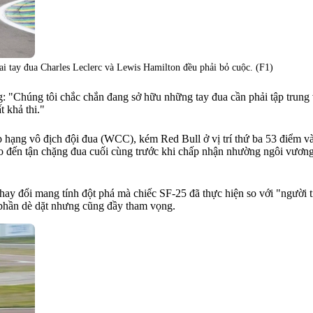
ai tay đua Charles Leclerc và Lewis Hamilton đều phải bỏ cuộc. (F1)
: "Chúng tôi chắc chắn đang sở hữu những tay đua cần phải tập trung 
t khả thi."
 xếp hạng vô địch đội đua (WCC), kém Red Bull ở vị trí thứ ba 53 điểm v
ho đến tận chặng đua cuối cùng trước khi chấp nhận nhường ngôi vương
thay đổi mang tính đột phá mà chiếc SF-25 đã thực hiện so với "người 
 phần dè dặt nhưng cũng đầy tham vọng.