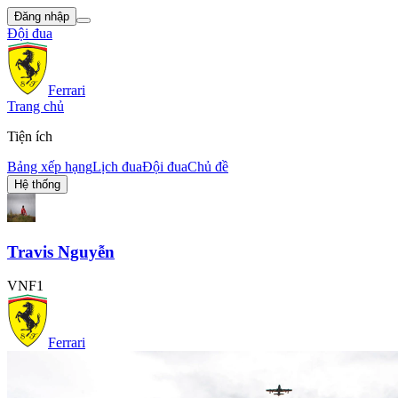
Đăng nhập
Đội đua
Ferrari
Trang chủ
Tiện ích
Bảng xếp hạng
Lịch đua
Đội đua
Chủ đề
Hệ thống
Travis Nguyễn
VNF1
Ferrari