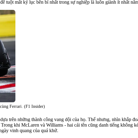
để tuột mất kỷ lục bền bỉ nhất trong sự nghiệp là luôn giành ít nhất 
ùng Ferrari. (F1 Insider)
hị dựa trên những thành công vang dội của họ. Thế nhưng, nhìn khắp đo
u. Trong khi McLaren và Williams - hai cái tên cũng danh tiếng không ké
g ngày vinh quang của quá khứ.