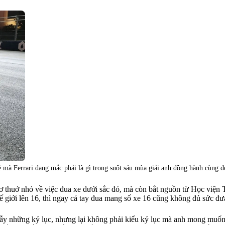
 mà Ferrari đang mắc phải là gì trong suốt sáu mùa giải anh đồng hành cùng đ
ơ thuở nhỏ về việc đua xe dưới sắc đỏ, mà còn bắt nguồn từ Học viện 
giới lên 16, thì ngay cả tay đua mang số xe 16 cũng không đủ sức đưa t
y rẫy những kỷ lục, nhưng lại không phải kiểu kỷ lục mà anh mong muốn 