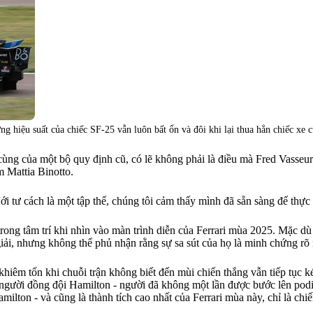
g hiệu suất của chiếc SF-25 vẫn luôn bất ổn và đôi khi lại thua hẳn chiếc xe 
ùng của một bộ quy định cũ, có lẽ không phải là điều mà Fred Vasseur
m Mattia Binotto.
 tư cách là một tập thể, chúng tôi cảm thấy mình đã sẵn sàng để thực h
ên trong tâm trí khi nhìn vào màn trình diễn của Ferrari mùa 2025. Mặc 
giải, nhưng không thể phủ nhận rằng sự sa sút của họ là minh chứng rõ
hiêm tốn khi chuỗi trận không biết đến mùi chiến thắng vẫn tiếp tục kéo
i người đồng đội Hamilton - người đã không một lần được bước lên pod
ilton - và cũng là thành tích cao nhất của Ferrari mùa này, chỉ là chiế