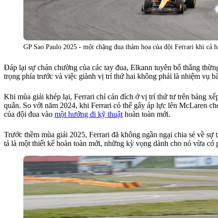
GP Sao Paulo 2025 - một chặng đua thảm họa của đội Ferrari khi cả h
Đáp lại sự chán chường của các tay đua, Elkann tuyên bố thẳng thừng
trọng phía trước và việc giành vị trí thứ hai không phải là nhiệm vụ bấ
Khi mùa giải khép lại, Ferrari chỉ cán đích ở vị trí thứ tư trên bảng
quân. So với năm 2024, khi Ferrari có thể gây áp lực lên McLaren c
của đội đua vào
một hướng đi kỹ thuật
hoàn toàn mới.
Trước thềm mùa giải 2025, Ferrari đã không ngần ngại chia sẻ về sự 
tả là một thiết kế hoàn toàn mới, những kỳ vọng dành cho nó vừa có