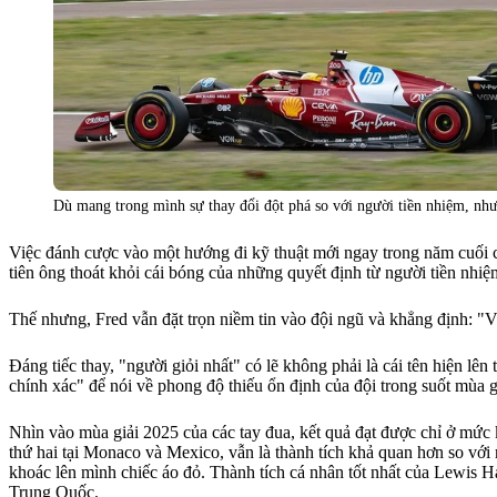
Dù mang trong mình sự thay đổi đột phá so với người tiền nhiệm, nhưn
Việc đánh cược vào một hướng đi kỹ thuật mới ngay trong năm cuối c
tiên ông thoát khỏi cái bóng của những quyết định từ người tiền nhiệ
Thế nhưng, Fred vẫn đặt trọn niềm tin vào đội ngũ và khẳng định: "Với
Đáng tiếc thay, "người giỏi nhất" có lẽ không phải là cái tên hiện l
chính xác" để nói về phong độ thiếu ổn định của đội trong suốt mùa 
Nhìn vào mùa giải 2025 của các tay đua, kết quả đạt được chỉ ở mức k
thứ hai tại Monaco và Mexico, vẫn là thành tích khả quan hơn so vớ
khoác lên mình chiếc áo đỏ. Thành tích cá nhân tốt nhất của Lewis Ham
Trung Quốc.